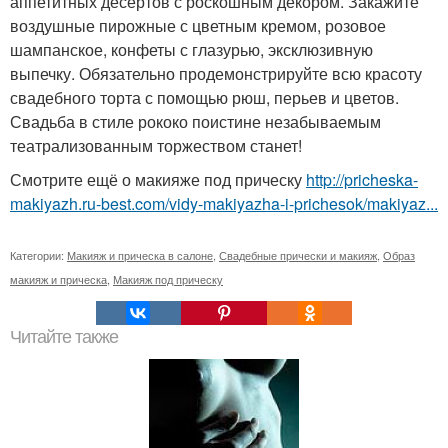
аппетитных десертов с роскошным декором. Закажите
воздушные пирожные с цветным кремом, розовое
шампанское, конфеты с глазурью, эксклюзивную
выпечку. Обязательно продемонстрируйте всю красоту
свадебного торта с помощью рюш, перьев и цветов.
Свадьба в стиле рококо поистине незабываемым
театрализованным торжеством станет!
Смотрите ещё о макияже под прическу
http://pricheska-
makiyazh.ru-best.com/vidy-makiyazha-i-prichesok/makiyaz...
Категории:
Макияж и прическа в салоне
,
Свадебные прически и макияж
,
Образ
макияж и прическа
,
Макияж под прическу
Читайте также