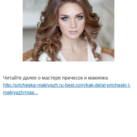
Читайте далее о мастере причесок и макияжа
http://pricheska-makiyazh.ru-best.com/kak-delat-pricheski-i-
makiyazh/mas...