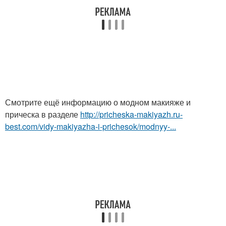
Смотрите ещё информацию о модном макияже и
прическа в разделе
http://pricheska-makiyazh.ru-
best.com/vidy-makiyazha-i-prichesok/modnyy-...