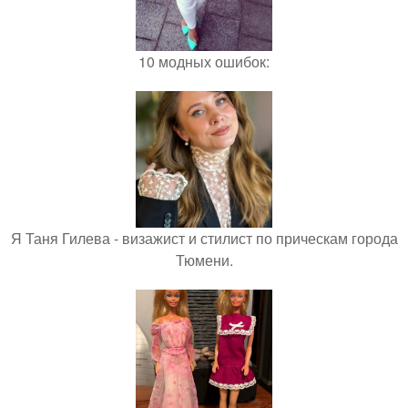
10 модных ошибок:
Я Таня Гилева - визажист и стилист по прическам города
Тюмени.