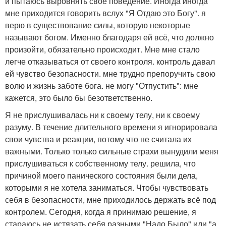
и пытаюсь выровнять своё поведение. Иногда иногда
мне приходится говорить вслух "Я Отдаю это Богу". я
верю в существование силы, которую некоторые
называют богом. Именно благодаря ей всё, что должно
произойти, обязательно происходит. Мне мне стало
легче отказываться от своего контроля. контроль давал
ей чувство безопасности. мне трудно препоручить свою
волю и жизнь заботе бога. не могу "Отпустить": мне
кажется, это было бы безответственно.
Я не прислушивалась ни к своему телу, ни к своему
разуму. В течение длительного времени я игнорировала
свои чувства и реакции, потому что не считала их
важными. Только только сильные страхи вынудили меня
прислушиваться к собственному телу. решила, что
причиной моего панического состояния были дела,
которыми я не хотела заниматься. Чтобы чувствовать
себя в безопасности, мне приходилось держать всё под
контролем. Сегодня, когда я принимаю решение, я
стараюсь не истязать себя разными "Надо Было" или "а