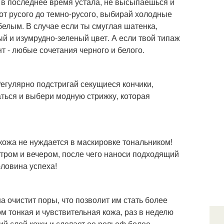
ы в последнее время устала, не высыпаешься и
 от русого до темно-русого, выбирай холодные
 белым. В случае если ты смуглая шатенка,
ый и изумрудно-зеленый цвет. А если твой типаж
т - любые сочетания черного и белого.
гулярно подстригай секущиеся кончики,
аться и выбери модную стрижку, которая
 кожа не нуждается в маскировке тональником!
ром и вечером, после чего наноси подходящий
оловина успеха!
а очистит поры, что позволит им стать более
м тонкая и чувствительная кожа, раз в неделю
ий слой кожи и сделает ее рельеф более