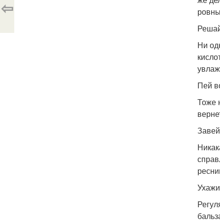
⇦
ровны
Решай
Ни од
кисло
увлаж
Пей в
Тоже 
вернет
Завей
Никак
справ
ресни
Ухажи
Регул
бальз