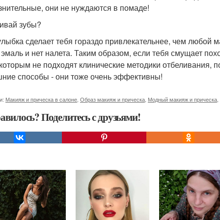
знительные, они не нуждаются в помаде!
ивай зубы?
улыбка сделает тебя гораздо привлекательнее, чем любой ма
 эмаль и нет налета. Таким образом, если тебя смущает пох
 которым не подходят клинические методики отбеливания,
ние способы - они тоже очень эффективны!
и:
Макияж и прическа в салоне
,
Образ макияж и прическа
,
Модный макияж и прическа
,
авилось? Поделитесь с друзьями!