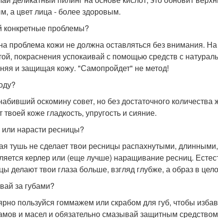
м, а цвет лица - более здоровым.
 конкретные проблемы?
на проблема кожи не должна оставляться без внимания. Н
той, покраснения успокаивай с помощью средств с натура
няя и защищая кожу. "Самопройдет" не метод!
оду?
набивший оскомину совет, но без достаточного количества
 твоей коже гладкость, упругость и сияние.
 или нарасти ресницы?
ая тушь не сделает твои ресницы распахнутыми, длинными, 
ляется керлер или (еще лучше) наращивание ресниц. Естес
цы делают твои глаза больше, взгляд глубже, а образ в цело
вай за губами?
ярно пользуйся гоммажем или скрабом для губ, чтобы изба
амов и масел и обязательно смазывай защитным средством 