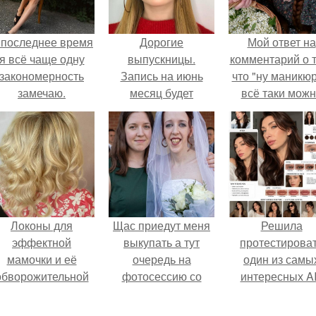
 последнее время
Дорогие
Мой ответ на
я всё чаще одну
выпускницы.
комментарий о т
закономерность
Запись на июнь
что "ну маникюр
замечаю.
месяц будет
всё таки мож
открыта с 1 апреля!
было бы сделат
Локоны для
Щас приедут меня
Решила
эффектной
выкупать а тут
протестирова
мамочки и её
очередь на
один из самы
обворожительной
фотосессию со
интересных AI
дочурки.
мной.
промтов для бь
- анализа.