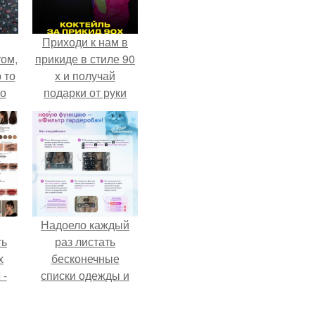
Приходи к нам в
ом,
прикиде в стиле 90
 то
х и получай
но
подарки от руки
ь.
вверх!
Надоело каждый
ть
раз листать
х
бесконечные
 -
списки одежды и
юти
заново собирать
любимый лук по