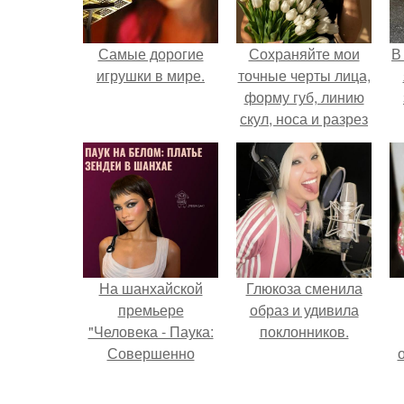
Самые дорогие
Сохраняйте мои
В
игрушки в мире.
точные черты лица,
форму губ, линию
скул, носа и разрез
глаз.
На шанхайской
Глюкоза сменила
премьере
образ и удивила
"Человека - Паука:
поклонников.
Совершенно
Новый День"
зендея выбрала не