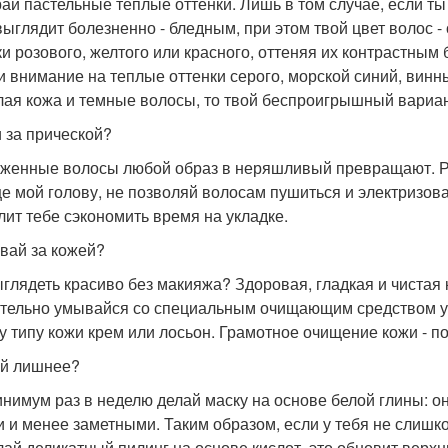
ай пастельные теплые оттенки. Лишь в том случае, если т
выглядит болезненно - бледным, при этом твой цвет волос -
ки розового, желтого или красного, оттеняя их контрастным
и внимание на теплые оттенки серого, морской синий, винн
тлая кожа и темные волосы, то твой беспроигрышный вариан
 за прической?
женные волосы любой образ в неряшливый превращают. Ре
е мой голову, не позволяй волосам пушиться и электризов
лит тебе сэкономить время на укладке.
вай за кожей?
ыглядеть красиво без макияжа? Здоровая, гладкая и чистая
тельно умывайся со специальным очищающим средством ут
у типу кожи крем или лосьон. Грамотное очищение кожи - п
й лишнее?
инимум раз в неделю делай маску на основе белой глины: он
и и менее заметными. Таким образом, если у тебя не слишко
лай деликатный пилинг на основе кислот, это обновит верхн