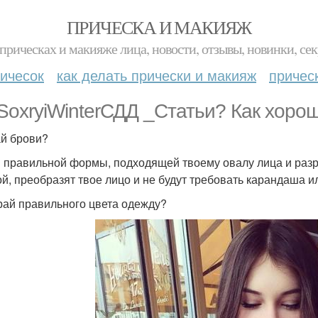
ПРИЧЕСКА И МАКИЯЖ
прическах и макияже лица, новости, отзывы, новинки, сек
ичесок
как делать прически и макияж
причес
SoxryiWinterСДД _Статьи? Как хорош
й брови?
 правильной формы, подходящей твоему овалу лица и разре
ой, преобразят твое лицо и не будут требовать карандаша ил
ай правильного цвета одежду?