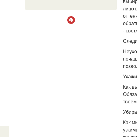
выбир
лицо 
оттен
обрат
- све
Следи
Неухо
почащ
позво
Ухажи
Как в
Обяза
твоем
Убира
Как м
узким
же де