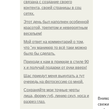
связана с создание своего
контента, своей страницы в соц
сетях.
Этот день был наполнен особенной
красотой, трепетом и невероятным
весельем!
Мой ответ на комментарий о том,
что "ну маникюр то всё таки можно
было бы сделать.
Приходи к нам в прикиде в стиле 90
х и получай подарки от руки вверх!
Щас приедут меня выкупать а тут
очередь на фотосессию со мной.
Сохраняйте мои точные черты
лица, форму губ, линию скул, носа и
Внима
разрез глаз.
свежи