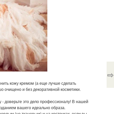
⇨
жнить кожу кремом (а еще лучше сделать
о очищено и без декоративной косметики.
ку - доверьте это дело профессионалу! В нашей
озданием вашего идеально образа.
вердым (не тканевым) и на косточках, если вы