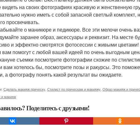
е видеть на своих фотографиях красивую и женственную гру
язательно нужно иметь с собой запасной светлый комплект, 
го просвечивать.
 забывайте о маникюре и педикюре. Все эти мелочи очень в
одумайте заранее образ, аксессуары и реквизит. На месте бу
асиво и эффектно смотрятся фотосессии с живыми цветами! Р
и вам помогут с любой вашей идеей по очень выгодным цен
акануне съемки посмотрите фотографии схожие по стилисти
и вам хотелось бы, посмотрите позы и ракурсы. Это поможе
и, а фотографу понять какой результат вы ожидаете.
и:
Сделать макияж прическу
,
Стилист по прическам и макияжу
,
Образ макияж и приче
 и макияж
авилось? Поделитесь с друзьями!