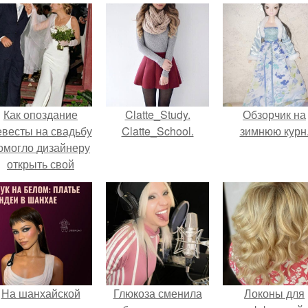
Как опоздание
Clatte_Study.
Обзорчик на
евесты на свадьбу
Clatte_School.
зимнюю курн
омогло дизайнеру
открыть свой
бренд.
На шанхайской
Глюкоза сменила
Локоны для