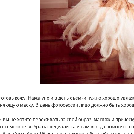
дготовь кожу. Накануне и в день съемки нужно хорошо увла
няющую маску. В день фотосессии лицо должно быть хорош
ли вы не хотите переживать за свой образ, макияж и причес
и вы можете выбрать специалиста и вам всегда помогут с с
 забывайте о белье! Бюстгальтер должен быть обязательно т