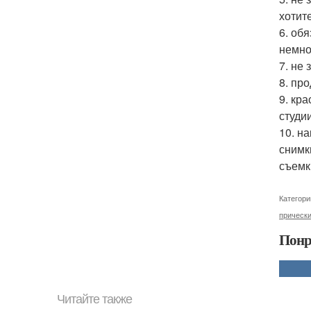
хотит
6. об
немно
7. не
8. пр
9. кр
студи
10. н
снимк
съемк
Категори
прически
Понр
Читайте также