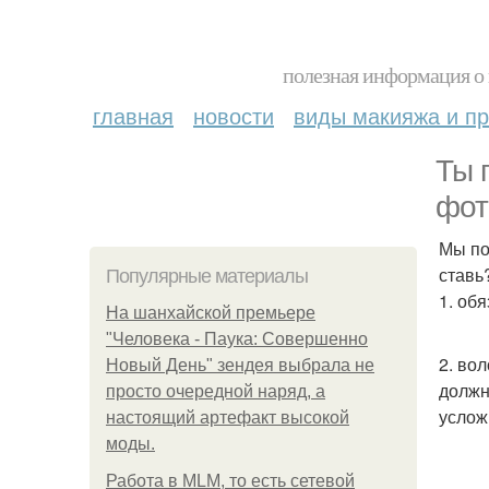
полезная информация о 
главная
новости
виды макияжа и пр
Ты 
фот
Мы по
ставь
Популярные материалы
1. об
На шанхайской премьере
"Человека - Паука: Совершенно
2. во
Новый День" зендея выбрала не
должн
просто очередной наряд, а
услож
настоящий артефакт высокой
моды.
Работа в MLM, то есть сетевой