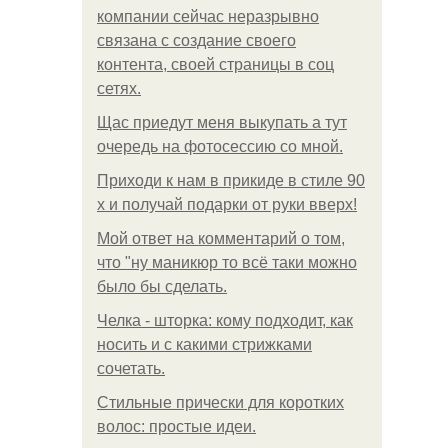
компании сейчас неразрывно
связана с создание своего
контента, своей страницы в соц
сетях.
Щас приедут меня выкупать а тут
очередь на фотосессию со мной.
Приходи к нам в прикиде в стиле 90
х и получай подарки от руки вверх!
Мой ответ на комментарий о том,
что "ну маникюр то всё таки можно
было бы сделать.
Челка - шторка: кому подходит, как
носить и с какими стрижками
сочетать.
Стильные прически для коротких
волос: простые идеи.