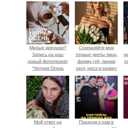
Милые девушки?
Сохраняйте мои
Запись на наш
точные черты лица,
н
новый фотопроект
форму губ, линию
п
"Уютная Осень
скул, носа и разрез
продолжается"?
глаз.
Мой ответ на
Приходи к нам в