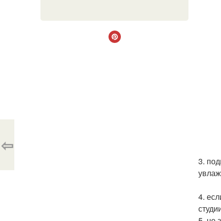
⇦
3. по
увлаж
4. ес
студи
5. не