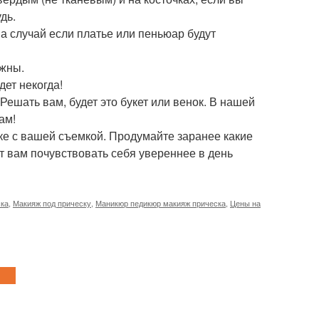
дь.
на случай если платье или пеньюар будут
ажны.
дет некогда!
ешать вам, будет это букет или венок. В нашей
ам!
ке с вашей съемкой. Продумайте заранее какие
т вам почувствовать себя увереннее в день
ска
,
Макияж под прическу
,
Маникюр педикюр макияж прическа
,
Цены на