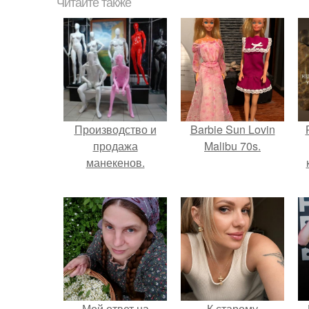
Читайте также
Производство и
Barbie Sun Lovin
продажа
Malibu 70s.
манекенов.
с
Мой ответ на
К старому