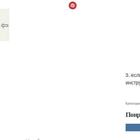
⇦
3. ес
инстр
Категори
Понр