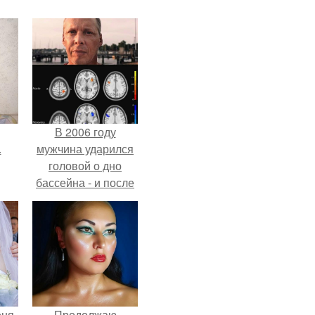
В 2006 году
.
мужчина ударился
головой о дно
бассейна - и после
этого его жизнь
изменилась самым
странным образом.
еня
Продолжаю