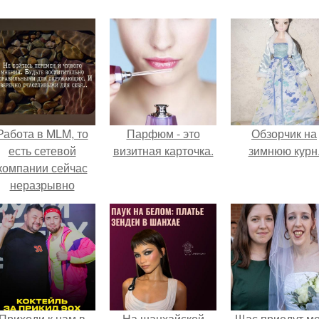
Работа в MLM, то
Парфюм - это
Обзорчик на
есть сетевой
визитная карточка.
зимнюю курн
компании сейчас
неразрывно
вязана с создание
своего контента,
своей страницы в
соц сетях.
Приходи к нам в
На шанхайской
Щас приедут м