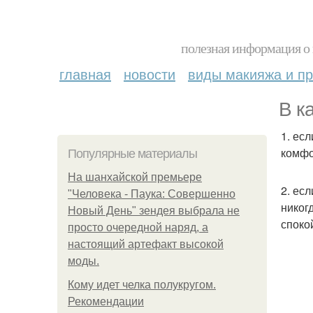
полезная информация о 
главная
новости
виды макияжа и пр
В к
1. ес
комфо
Популярные материалы
На шанхайской премьере
2. ес
"Человека - Паука: Совершенно
никог
Новый День" зендея выбрала не
споко
просто очередной наряд, а
настоящий артефакт высокой
моды.
Кому идет челка полукругом.
Рекомендации