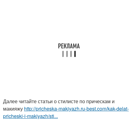
Далее читайте статьи о стилисте по прическам и
макияжу
http://pricheska-makiyazh.ru-best.com/kak-delat-
pricheski-i-makiyazh/sti...