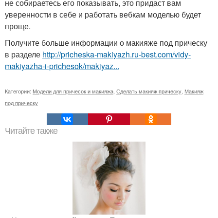
не собираетесь его показывать, это придаст вам
уверенности в себе и работать вебкам моделью будет
проще.
Получите больше информации о макияже под прическу
в разделе
http://pricheska-makiyazh.ru-best.com/vidy-
makiyazha-i-prichesok/makiyaz...
Категории:
Модели для причесок и макияжа
,
Сделать макияж прическу
,
Макияж
под прическу
Читайте также