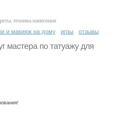
реты, техника нанесения
ки и макияж на дому
игры
отзывы
уг мастера по татуажу для
рования!