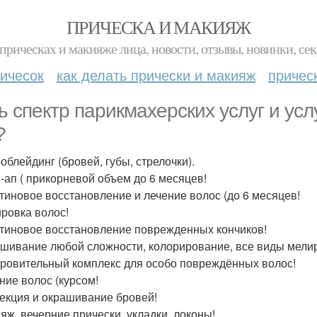
ПРИЧЕСКА И МАКИЯЖ
прическах и макияже лица, новости, отзывы, новинки, сек
ичесок
как делать прически и макияж
причес
ь спектр парикмахерских услуг и усл
?
облейдинг (бровей, губы, стрелочки).
т -ап ( прикорневой объем до 6 месяцев!
атиновое восстановление и лечение волос (до 6 месяцев!
ировка волос!
атиновое восстановление поврежденных кончиков!
ашивание любой сложности, колорирование, все виды мели
оровительный комплекс для особо повреждённых волос!
ение волос (курсом!
рекция и окрашивание бровей!
ияж, вечерние прически, укладки, локоны!