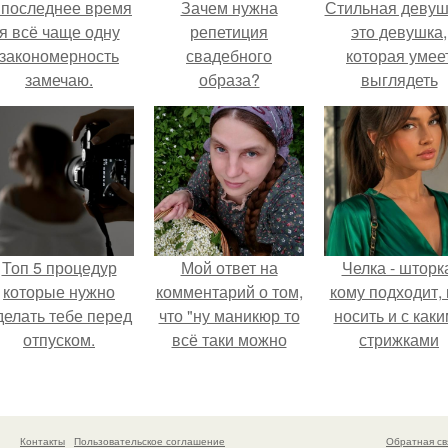
 последнее время
Зачем нужна
Стильная девуш
я всё чаще одну
репетиция
это девушка,
закономерность
свадебного
которая умее
замечаю.
образа?
выглядеть
привлекательн
элегантно в лю
ситуации.
Топ 5 процедур
Мой ответ на
Челка - шторк
которые нужно
комментарий о том,
кому подходит, 
делать тебе перед
что "ну маникюр то
носить и с как
отпуском.
всё таки можно
стрижками
было бы сделать.
сочетать.
Контакты
Пользовательское соглашение
Обратная св