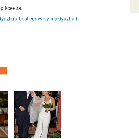
р Ксения.
kiyazh.ru-best.com/vidy-makiyazha-i-