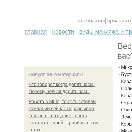
полезная информация о 
главная
новости
виды макияжа и пр
Вес
вас
- Микр
- Бус
Популярные материалы
- Кер
Что говорят когда дарят часы.
- Пол
Почему нельзя дарить часы
- Кер
Работа в MLM, то есть сетевой
- Окр
компании сейчас неразрывно
- Озд
связана с создание своего
- Леч
контента, своей страницы в соц
- Кор
сетях.
- Мак