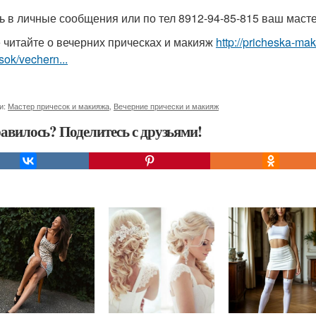
ь в личные сообщения или по тел 8912-94-85-815 ваш масте
 читайте о вечерних прическах и макияж
http://pricheska-ma
sok/vechern...
и:
Мастер причесок и макияжа
,
Вечерние прически и макияж
авилось? Поделитесь с друзьями!