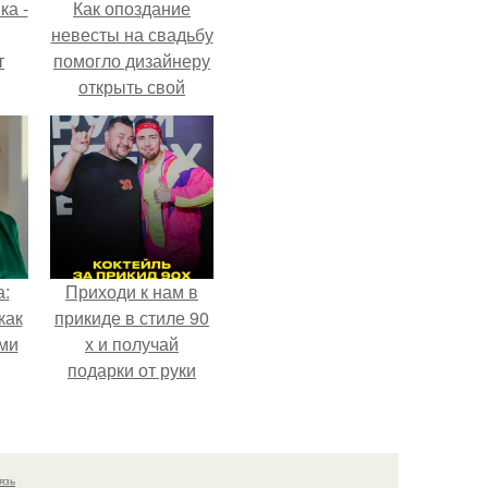
ка -
Как опоздание
невесты на свадьбу
т
помогло дизайнеру
открыть свой
о и
бренд.
бои
а:
Приходи к нам в
как
прикиде в стиле 90
ими
х и получай
подарки от руки
вверх!
язь