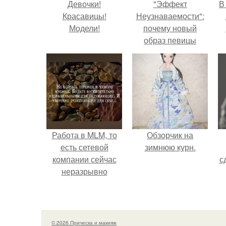
Девочки!
"Эффект
В
Красавицы!
Неузнаваемости":
Модели!
почему новый
образ певицы
вызвал споры о
гранях
возможного?
Работа в MLM, то
Обзорчик на
есть сетевой
зимнюю курн.
компании сейчас
с
неразрывно
связана с создание
своего контента,
своей страницы в
соц сетях.
© 2026 Прическа и макияж