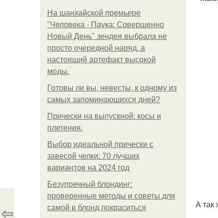
На шанхайской премьере
"Человека - Паука: Совершенно
Новый День" зендея выбрала не
просто очередной наряд, а
настоящий артефакт высокой
моды.
Готовы ли вы, невесты, к одному из
самых запоминающихся дней?
Прически на выпускной: косы и
плетения.
Выбор идеальной прически с
завесой челки: 70 лучших
вариантов на 2024 год
Безупречный блондинг:
проверенные методы и советы для
А так
⇦
самой в блонд покраситься