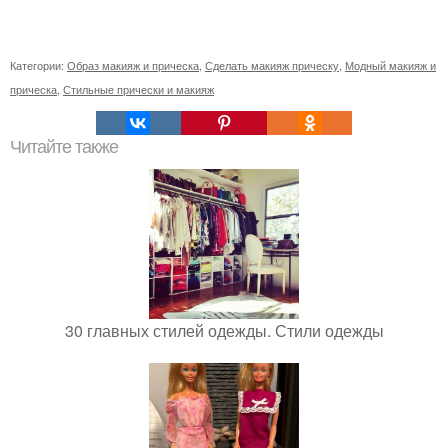
Категории:
Образ макияж и прическа
,
Сделать макияж прическу
,
Модный макияж и
прическа
,
Стильные прически и макияж
Читайте также
30 главных стилей одежды. Стили одежды