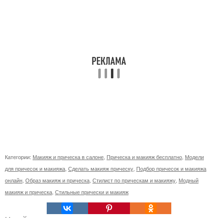
Категории:
Макияж и прическа в салоне
,
Прическа и макияж бесплатно
,
Модели
для причесок и макияжа
,
Сделать макияж прическу
,
Подбор причесок и макияжа
онлайн
,
Образ макияж и прическа
,
Стилист по прическам и макияжу
,
Модный
макияж и прическа
,
Стильные прически и макияж