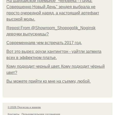
На шанхайской премьере "Человека - Паука:
Совершенно Новый День" зендея выбрала не
просто очередной наряд, а настоящий артефакт
высокой моды.
Repost From @Showroom_Shopogolik_Noginsk
девочки выпускницы?
Современнаяв чем встречать 2017 год.
Вот это вырез: роузи хантингтон - уайтли затмила
всех в эффектном платьe.
Кому подходит черный цвет. Кому подходит чёрный
цвет?
Вы можете прийти ко мне на съемку, любой.
© 2026 Прическа и макияж
Контакты
Пользовательское соглашение