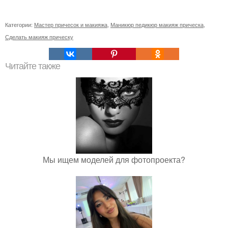
Категории:
Мастер причесок и макияжа
,
Маникюр педикюр макияж прическа
,
Сделать макияж прическу
Читайте также
Мы ищем моделей для фотопроекта?