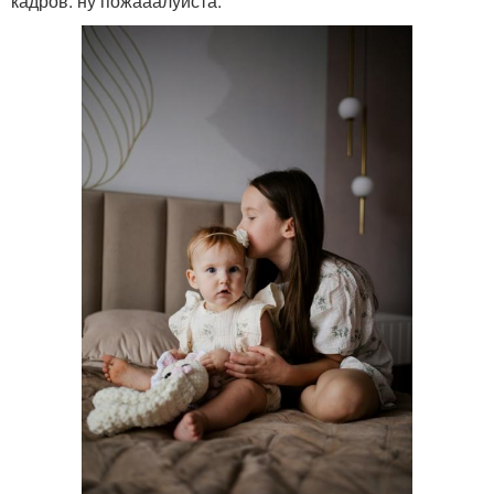
кадров: ну пожааалуйста.