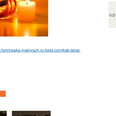
⇨
://pricheska-makiyazh.ru-best.com/kak-delat-