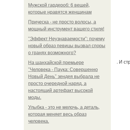
Мужской гардероб: 6 вещей,
которые нравятся женщинам
Прическа - не просто волосы, а
мощный инструмент вашего стиля!
"Эффект Неузнаваемости": почему
новый образ певицы вызвал споры
о гранях возможного?
. И с
На шанхайской премьере
"Человека - Паука: Совершенно
Новый День" зендея выбрала не
просто очередной наряд, а
настоящий артефакт высокой
моды.
Улыбка - это не мелочь, а деталь,
которая меняет весь образ
человека.