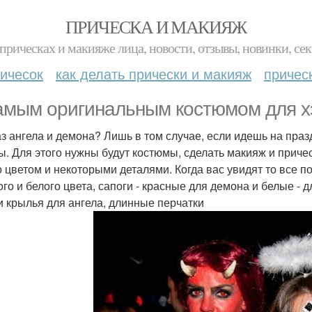
ПРИЧЕСКА И МАКИЯЖ
прическах и макияже лица, новости, отзывы, новинки, сек
ичесок
как делать прически и макияж
причес
амым оригинальным костюмом для х
аз ангела и демона? Лишь в том случае, если идешь на праз
ы. Для этого нужны будут костюмы, сделать макияж и причес
о цветом и некоторыми деталями. Когда вас увидят то все п
ого и белого цвета, сапоги - красные для демона и белые - д
и крылья для ангела, длинные перчатки