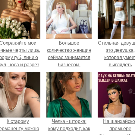
Сохраняйте мои
Большое
Стильная девуш
очные черты лица,
количество женщин
это девушка,
форму губ, линию
сейчас занимается
которая умее
кул, носа и разрез
бизнесом.
выглядеть
глаз.
привлекательн
элегантно в лю
ситуации.
К старому
Челка - шторка:
На шанхайско
ерманенту можно
кому подходит, как
премьере