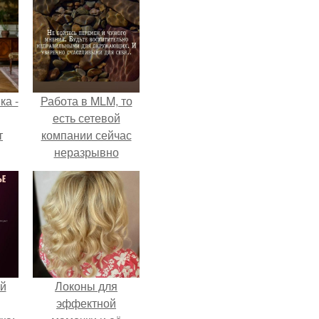
ка -
Работа в MLM, то
есть сетевой
т
компании сейчас
неразрывно
о и
связана с создание
бои
своего контента,
своей страницы в
соц сетях.
й
Локоны для
эффектной