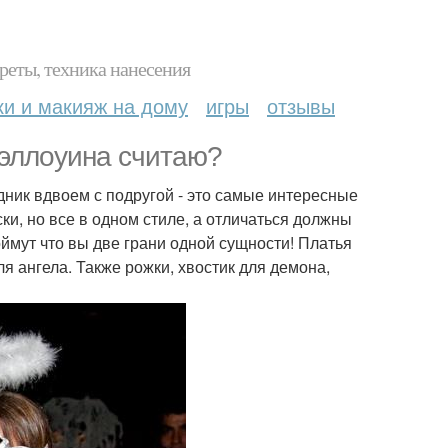
реты, техника нанесения
ки и макияж на дому
игры
отзывы
эллоуина считаю?
дник вдвоем с подругой - это самые интересные
ки, но все в одном стиле, а отличаться должны
оймут что вы две грани одной сущности! Платья
ля ангела. Также рожки, хвостик для демона,