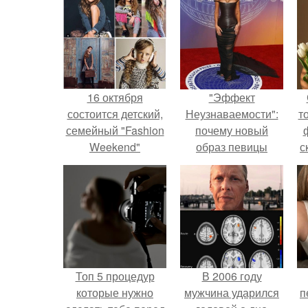
16 октября
"Эффект
состоится детский,
Неузнаваемости":
т
семейный "Fashion
почему новый
Weekend"
образ певицы
с
фотопроект для
вызвал споры о
журнала " город".
гранях
возможного?
Топ 5 процедур
В 2006 году
которые нужно
мужчина ударился
п