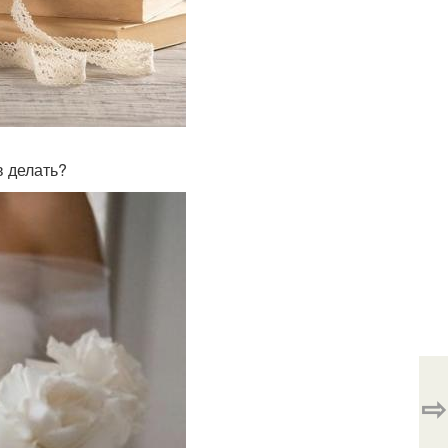
в делать?
⇨