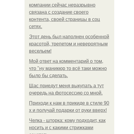
компании сейчас неразрывно
связана с создание своего
контента, своей страницы в соц
сетях.
Этот день был наполнен особенной
красотой, трепетом и невероятным
весельем!
Мой ответ на комментарий о том,
что "ну маникюр то всё таки можно
было бы сделать.
Щас приедут меня выкупать а тут
очередь на фотосессию со мной.
Приходи к нам в прикиде в стиле 90
х и получай подарки от руки вверх!
Челка - шторка: кому подходит, как
носить и с какими стрижками