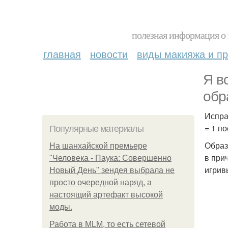
полезная информация о 
главная
новости
виды макияжа и пр
Я в
обр
Испра
= 1 по
Популярные материалы
Образ
На шанхайской премьере
в при
"Человека - Паука: Совершенно
игрив
Новый День" зендея выбрала не
просто очередной наряд, а
настоящий артефакт высокой
моды.
Работа в MLM, то есть сетевой