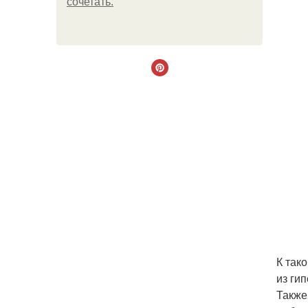
сочетать.
К так
из гип
Также