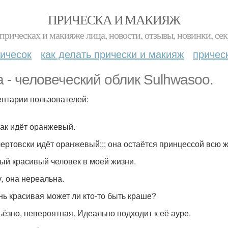
ПРИЧЕСКА И МАКИЯЖ
прическах и макияже лица, новости, отзывы, новинки, сек
ичесок
как делать прически и макияж
причес
 - человеческий облик Sulhwasoo.
нтарии пользователей:
 так идёт оранжевый.
 чертовски идёт оранжевый;;; она остаётся принцессой всю ж
мый красивый человек в моей жизни.
у, она нереальна.
ень красивая может ли кто-то быть краше?
рьёзно, невероятная. Идеально подходит к её ауре.