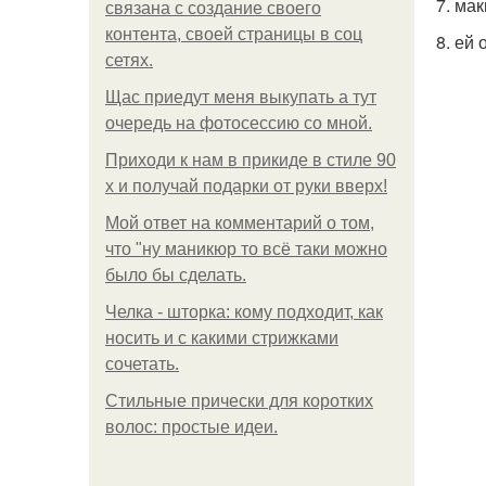
7. мак
связана с создание своего
контента, своей страницы в соц
8. ей 
сетях.
Щас приедут меня выкупать а тут
очередь на фотосессию со мной.
Приходи к нам в прикиде в стиле 90
х и получай подарки от руки вверх!
Мой ответ на комментарий о том,
что "ну маникюр то всё таки можно
было бы сделать.
Челка - шторка: кому подходит, как
носить и с какими стрижками
сочетать.
Стильные прически для коротких
волос: простые идеи.