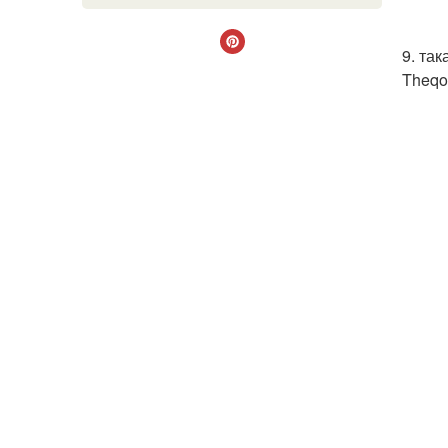
9. так
Theqo