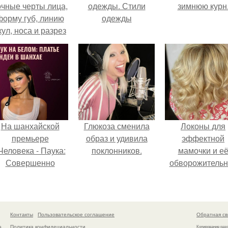
очные черты лица,
одежды. Стили
зимнюю курн
форму губ, линию
одежды
кул, носа и разрез
глаз.
На шанхайской
Глюкоза сменила
Локоны для
премьере
образ и удивила
эффектной
Человека - Паука:
поклонников.
мамочки и е
Совершенно
обворожительн
Новый День"
дочурки.
ендея выбрала не
росто очередной
аряд, а настоящий
Контакты
Пользовательское соглашение
Обратная св
ртефакт высокой
Политика конфидециальности
а
Копирование раз