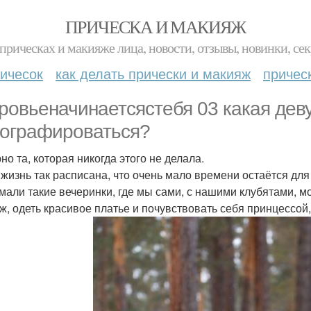
ПРИЧЕСКА И МАКИЯЖ
прическах и макияже лица, новости, отзывы, новинки, сек
ичесок
как делать прически и макияж
причес
ровьеначинаетсястебя 03 какая дев
ографироваться?
но та, которая никогда этого не делала.
жизнь так расписана, что очень мало времени остаётся дл
мали такие вечеринки, где мы сами, с нашими клубятами, м
ж, одеть красивое платье и почувствовать себя принцессой