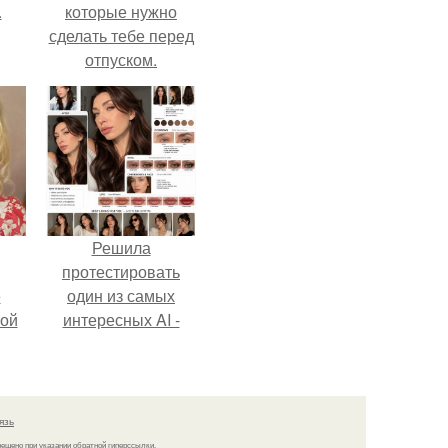
.
которые нужно
сделать тебе перед
отпуском.
Решила
протестировать
ё
один из самых
ой
интересных AI -
промтов для бьюти
- анализа.
язь
решено при указании обратной гиперссылки.