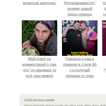
визитная карточка.
Неузнаваемости":
т
почему новый
образ певицы
с
вызвал споры о
гранях
возможного?
Мой ответ на
Приходи к нам в
комментарий о том,
прикиде в стиле 90
что "ну маникюр то
х и получай
"
всё таки можно
подарки от руки
было бы сделать.
вверх!
з
п
н
© 2026 Прическа и макияж
а
Полезная информация о прическах и макияже лица, новости, отзывы, новинки, секреты, техник