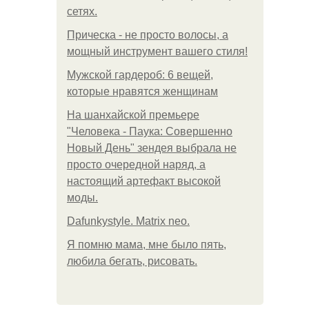
сетях.
Прическа - не просто волосы, а
мощный инструмент вашего стиля!
Мужской гардероб: 6 вещей,
которые нравятся женщинам
На шанхайской премьере
"Человека - Паука: Совершенно
Новый День" зендея выбрала не
просто очередной наряд, а
настоящий артефакт высокой
моды.
Dafunkystyle. Matrix neo.
Я помню мама, мне было пять,
любила бегать, рисовать.