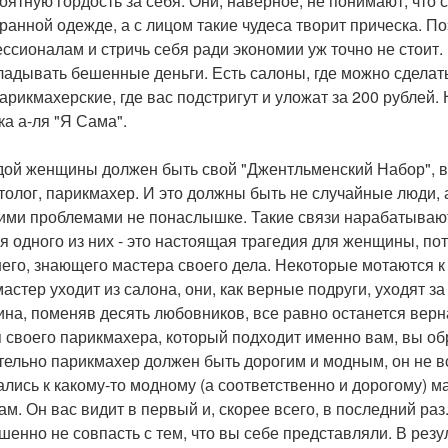
оятную гордость за себя. Они, наверное, не понимают, что 
ранной одежде, а с лицом такие чудеса творит прическа. П
ссионалам и стричь себя ради экономии уж точно не стоит. 
ладывать бешенные деньги. Есть салоны, где можно сделать
парикмахерские, где вас подстригут и уложат за 200 рублей.
ка а-ля "Я Сама".
дой женщины должен быть свой "Джентльменский Набор", в 
толог, парикмахер. И это должны быть не случайные люди,
ими проблемами не понаслышке. Такие связи нарабатываютс
я одного из них - это настоящая трагедия для женщины, пот
его, знающего мастера своего дела. Некоторые мотаются к 
астер уходит из салона, они, как верные подруги, уходят за
на, поменяв десять любовников, все равно останется верн
 своего парикмахера, который подходит именно вам, вы обр
тельно парикмахер должен быть дорогим и модным, он не в
ались к какому-то модному (а соответственно и дорогому) м
ам. Он вас видит в первый и, скорее всего, в последний раз
шенно не совпасть с тем, что вы себе представляли. В рез