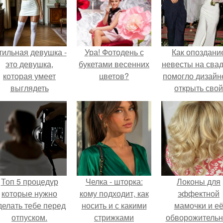
тильная девушка -
Ура! Фотодень с
Как опоздани
это девушка,
букетами весенних
невесты на сва
которая умеет
цветов?
помогло дизайн
выглядеть
открыть свой
привлекательно и
бренд.
легантно в любои
ситуации.
Топ 5 процедур
Челка - шторка:
Локоны для
которые нужно
кому подходит, как
эффектной
делать тебе перед
носить и с какими
мамочки и е
отпуском.
стрижками
обворожительн