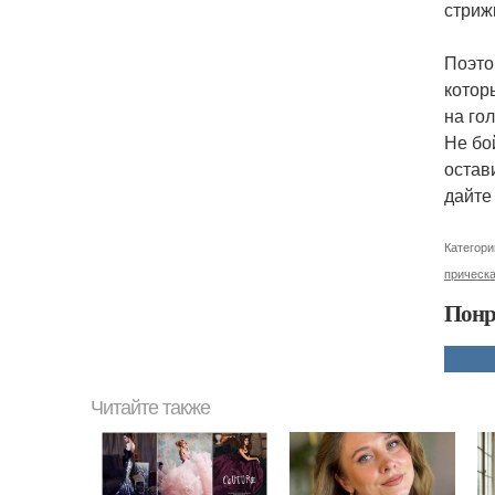
стриж
Поэто
котор
на го
Не бо
остав
дайте
Категори
прическа
Понр
Читайте также