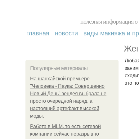
полезная информация о 
главная
новости
виды макияжа и пр
Жен
Любая
заним
Популярные материалы
сходи
На шанхайской премьере
это п
"Человека - Паука: Совершенно
Новый День" зендея выбрала не
просто очередной наряд, а
настоящий артефакт высокой
моды.
Работа в MLM, то есть сетевой
компании сейчас неразрывно