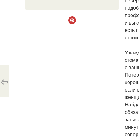
невер
подоб
профе
и вык
есть 
стриж
У каж
стома
с ваш
Потер
⇦
хорош
если м
женщи
Найдя
обяза
запис
минут
совер