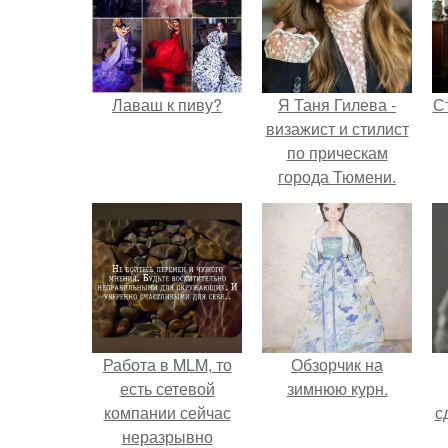
Лаваш к пиву?
Я Таня Гилева -
С
визажист и стилист
по прическам
города Тюмени.
э
Работа в MLM, то
Обзорчик на
есть сетевой
зимнюю курн.
компании сейчас
с
неразрывно