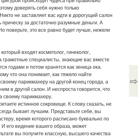
с фигурой происходят чудеса при правильно
оэтому доверять себя нужно только
Никто не заставляет вас идти в дорогущий салон
 прическу за достаточно разумные деньги. А
 Но поверьте, это все равно будет лучше, нежели
который входят косметолог, гинеколог,
 а грамотные специалисты, знающие вас вместе
я годами и потом хранятся как зеница ока.
ому что она понимает, как тяжело найти
⇨
своему парикмахеру на другой конец города, а
 ним в другой салон. И неспроста говорится, что
а своему парикмахеру.
етаете истинное сокровище. К слову сказать, не
сегда бывает лучшим. Представьте себе, вы
астеру, время которого расписано буквально по
. И его видение вашего образа, может
ультате вы получите классную, высшего качества