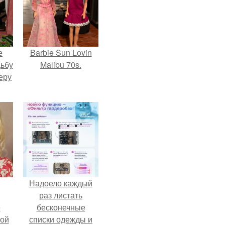
е
Barbie Sun Lovin
дьбу
Malibu 70s.
еру
Надоело каждый
раз листать
ё
бесконечные
ой
списки одежды и