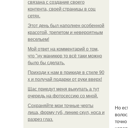
связана с создание своего
контента, своей страницы в соц
сетях.
Этот день был наполнен особенной
красотой, трепетом и невероятным
весельем!
Мой ответ на комментарий о том,
что "ну маникюр то всё таки можно
было бы сделать.
Приходи к нам в прикиде в стиле 90
х и получай подарки от руки вверх!
Щас приедут меня выкупать а тут
очередь на фотосессию со мной.
Сохраняйте мои точные черты
Но ес
лица, форму губ, линию скул, носа и
волос
разрез глаз.
точно