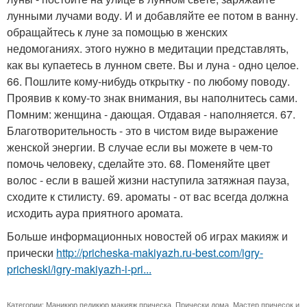
лунными лучами воду. И и добавляйте ее потом в ванну.
обращайтесь к луне за помощью в женских
недомоганиях. этого нужно в медитации представлять,
как вы купаетесь в лунном свете. Вы и луна - одно целое.
66. Пошлите кому-нибудь открытку - по любому поводу.
Проявив к кому-то знак внимания, вы наполнитесь сами.
Помним: женщина - дающая. Отдавая - наполняется. 67.
Благотворительность - это в чистом виде выражение
женской энергии. В случае если вы можете в чем-то
помочь человеку, сделайте это. 68. Поменяйте цвет
волос - если в вашей жизни наступила затяжная пауза,
сходите к стилисту. 69. ароматы - от вас всегда должна
исходить аура приятного аромата.
Больше информационных новостей об играх макияж и
прически
http://pricheska-makiyazh.ru-best.com/igry-
pricheski/igry-makiyazh-i-pri...
Категории:
Маникюр педикюр макияж прическа
,
Прически дома
,
Мастер причесок и