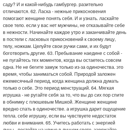
саду? И и какой-нибудь гамбургер. разительно
отличаются. 62. Ласка - нежные прикосновения
помогают женщине понять себя. И и узнать. ласкайте
свое тело. если у вас нет мужчины, не отказывайте себе
в нежности. Начинайте каждое утро и заканчивайте день
в постели с ласковых прикосновений к своему лицу,
телу, ножкам. Целуйте свои ручки сами, и их будут
боготворить другие. 63. Пребывание наедине с собой -
не пугайтесь тех моментов, когда вы остаетесь совсем
одна. Не не бегите замуж только из-за одиночества. это
время, чтобы заниматься собой. Природой заложен
ежемесячный период, когда женщина должна думать
только о себе. Это период менструаций. 64. Мягкая
игрушка - не ругайте себя за то, что вы до сих пор спите
в обнимку с плюшевым Мишкой. Женщине женщине
вредно спать в одиночестве. а игрушка дарит ощущение
тепла. себе игрушку, если вы чувствуете недостаток
любви и внимания. 65. Учитесь работать с энергией
луны - постойте на улице в лунном свете, заряжайте