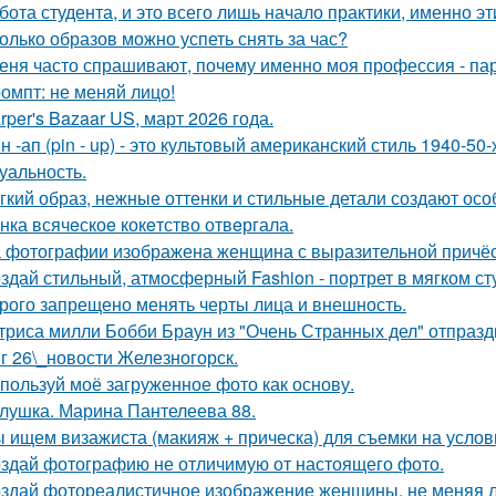
бота студента, и это всего лишь начало практики, именно э
олько образов можно успеть снять за час?
еня часто спрашивают, почему именно моя профессия - па
омпт: не меняй лицо!
rper's Bazaar US, март 2026 года.
н -ап (pin - up) - это культовый американский стиль 1940-5
суальность.
гкий образ, нежные оттенки и стильные детали создают осо
нка всячeскоe кокeтство отвeргала.
 фотографии изображена женщина с выразительной причёс
здай стильный, атмосферный Fashion - портрет в мягком ст
рого запрещено менять черты лица и внешность.
триса милли Бобби Браун из "Очень Странных дел" отпразд
г 26\_новости Железногорск.
пользуй моё загруженное фото как основу.
лушка. Марина Пантелеева 88.
 ищем визажиста (макияж + прическа) для съемки на услов
здай фотографию не отличимую от настоящего фото.
здай фотореалистичное изображение женщины, не меняя л