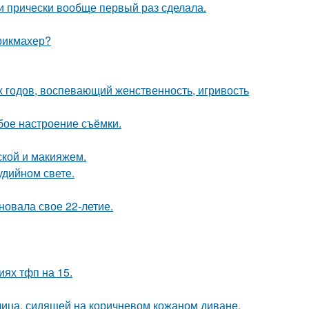
ти прически вообще первый раз сделала.
рикмахер?
0-х годов, воспевающий женственность, игривость
бое настроение съёмки.
кой и макияжем.
удийном свете.
новала свое 22-летие.
иях тфп на 15.
ица, сидящей на коричневом кожаном диване.