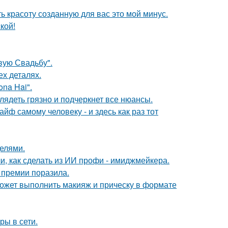
ь красоту созданную для вас это мой минус.
кой!
вую Свадьбу".
ех деталях.
na Hai".
лядеть грязно и подчеркнет все нюансы.
йф самому человеку - и здесь как раз тот
делями.
и, как сделать из ИИ профи - имиджмейкера.
 премии поразила.
может выполнить макияж и прическу в формате
ры в сети.