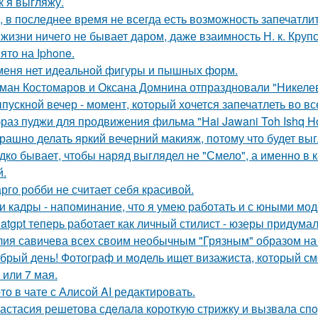
к я выгляжу.
, в последнее время не всегда есть возможность запечатлит
 жизни ничего не бывает даром, даже взаимность Н. к. Крупс
ято на Iphone.
меня нет идеальной фигуры и пышных форм.
ман Костомаров и Оксана Домнина отпраздновали "Никеле
пускной вечер - момент, который хочется запечатлеть во вс
раз пуджи для продвижения фильма "Hai Jawani Toh Ishq Ho
рашно делать яркий вечерний макияж, потому что будет выг
дко бывает, чтобы наряд выглядел не "Смело", а именно в ка
й.
рго робби не считает себя красивой.
и кадры - напоминание, что я умею работать и с юными мо
atgpt теперь работает как личный стилист - юзеры придумал
ия савичева всех своим необычным "Грязным" образом на
брый день! Фотограф и модель ищет визажиста, который с
 или 7 мая.
то в чате с Алисой AI редактировать.
астасия решетова сдeлалa короткую стрижку и вызвaла спo