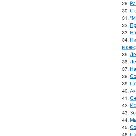
29.
Ра
30.
Ск
31.
"М
32.
Пр
33.
Ha
34.
Пи
и сек
35.
Лё
36.
Лe
37.
На
38.
Со
39.
Ст
40.
Ак
41.
Сн
42.
Ис
43.
Зо
44.
Мы
45.
Со
46.
Со