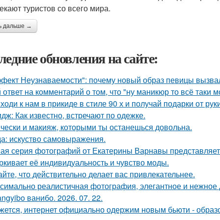
екают туристов со всего мира.
ь дальше →
ледние обновления на сайте:
фект Неузнаваемости": почему новый образ певицы вызва
 ответ на комментарий о том, что "ну маникюр то всё таки 
ходи к нам в прикиде в стиле 90 х и получай подарки от рук
дж: Как известно, встречают по одежке.
чески и макияж, которыми ты останешься довольна.
а: искуство самовыражения.
ая серия фотографий от Екатерины Варнавы представляет 
ркивает её индивидуальность и чувство моды.
айте, что действительно делает вас привлекательнее.
симально реалистичная фотография, элегантное и нежное д
ngyibo ванибо. 2026. 07. 22.
жется, интернет официально одержим новым бьюти - образ