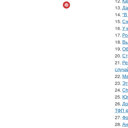
12.
Ка
13.
Да
14.
"В
15.
Сн
16.
У 
17.
Ро
18.
Вы
19.
Об
20.
Ст
21.
Ре
случа
22.
Ма
23.
Эт
24.
Ch
25.
Юл
26.
До
ТФП 4
27.
Фо
28.
Ан