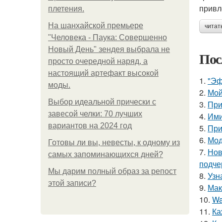
привл
плетения.
На шанхайской премьере
читат
"Человека - Паука: Совершенно
Новый День" зендея выбрала не
Пос
просто очередной наряд, а
настоящий артефакт высокой
1.
"Эф
моды.
2.
Мой
Выбор идеальной прически с
3.
При
завесой челки: 70 лучших
4.
Ими
вариантов на 2024 год
5.
При
6.
Мод
Готовы ли вы, невесты, к одному из
7.
Нов
самых запоминающихся дней?
подче
Мы дарим полный образ за репост
8.
Узн
этой записи?
9.
Мак
10.
Wa
11.
Ка