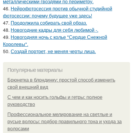
металлическими гвоздями по периметру.
46.
Нейрофотосессия против обычной студийной
фотосессии: почему будущее уже здесь!
47.
Продолжила собирать свой образ.
48.
Новогодние кадры для себя любимой -.
49.
Новогодняя ночь с колье "Сердце Снежной
Королевы".
50.
Создай портрет, не меняя черты лица.
Популярные материалы
Брюнетка в блондинку: простой способ изменить
свой внешний вид
С чем и как носить гольфы и гетры: полное
руководство
Профессиональное мелирование на светлые и
русые волосы: подбор правильного тона и ухода за
волосами