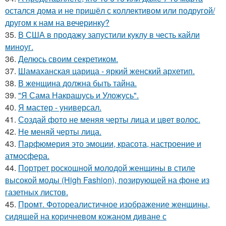
остался дома и не пришёл с коллективом или подругой/
другом к нам на вечеринку?
35.
В США в продажу запустили куклу в честь кайли
миноуг.
36.
Делюсь своим секретиком.
37.
Шамаханская царица - яркий женский архетип.
38.
В женщина должна быть тайна.
39.
"Я Сама Накрашусь и Уложусь".
40.
Я мастер - универсал.
41.
Создай фото не меняя черты лица и цвет волос.
42.
Не меняй черты лица.
43.
Парфюмерия это эмоции, красота, настроение и
атмосфера.
44.
Портрет роскошной молодой женщины в стиле
высокой моды (High Fashion), позирующей на фоне из
газетных листов.
45.
Промт. Фотореалистичное изображение женщины,
сидящей на коричневом кожаном диване с