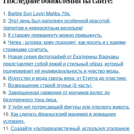
Последние обновления на сайте:
1.
Barbie Sun Lovin Malibu 70s.
2.
Этот день был наполнен особенной красотой,
трепетом и невероятным весельем!
3.
К старому перманенту можно привыкнуть.
4.
Челка - шторка: кому подходит, как носить и с какими
стрижками сочетать.
5.
Новая серия фотографий от Екатерины Варнавы
представляет собой яркий и стильный образ, который
подчеркивает её индивидуальность и чувство моды.
6.
Искусство и мода сквозь века: от Египта до пластики.
7.
Возвращение старой лгуньи (2 часть).
8.
Завершенная гармония от кончиков волос до
безупречного тона лица.
9.
У тебя нет потрясающей фигуры или плоского живота.
10.
Как сделать французский маникюр в домашних
условиях.
11.
Создайте ультрареалистичный, используя эталонное