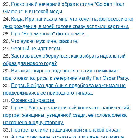
23.
Роскошный вечерний образ в стиле "Golden Hour
Glamour" и высокой моды.
24.
Когда Ира написала мне, что хочет на фотосессию ко
дню рождения, в моей голове сразу всплыли картинки.
25.
Про "Беременную" фотосъемку.
26.
Что нужно мужчине, скажите.
27.
Черный не идет всем.
28.
Заставь всех обернуться: как выбрать идеальный
образ для нового года?
29.
Визажист кирнан поделиося с нами снимками с
подготовки актрисы к вечеринке Vanity Fair Oscar Party.
30.
Первый образ для Ани я подобрала максимально
придерживаясь ее природного типажа.
31.
О женской красоте.
32.
Промт. Ультрареалистичный кинематографический
портрет женщины, увиденной сзади, ее голова слегка
наклонена в одну сторону.
33.
Портрет в стиле традиционной японской ойран.
34.
А представляете, кто-то 6-го или даже 7-го марта