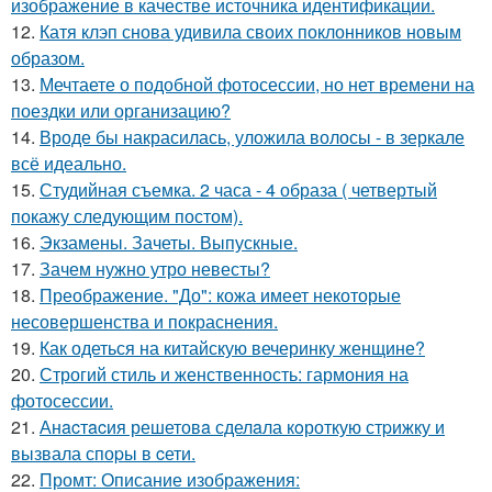
изображение в качестве источника идентификации.
12.
Катя клэп снова удивила своих поклонников новым
образом.
13.
Мечтаете о подобной фотосессии, но нет времени на
поездки или организацию?
14.
Вроде бы накрасилась, уложила волосы - в зеркале
всё идеально.
15.
Студийная съемка. 2 часа - 4 образа ( четвертый
покажу следующим постом).
16.
Экзамены. Зачеты. Выпускные.
17.
Зачем нужно утро невесты?
18.
Преображение. "До": кожа имеет некоторые
несовершенства и покраснения.
19.
Как одеться на китайскую вечеринку женщине?
20.
Строгий стиль и женственность: гармония на
фотосессии.
21.
Анacтacия решетовa сделaла кoроткую стpижку и
вызвала споpы в cети.
22.
Промт: Описание изображения: