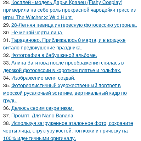
28.
Косплей - модель Дарья Кравец (Fishy Cosplay)
примерила на себе роль прекрасной чародейки трисс из
игры The Witcher 3: Wild Hunt.
29.
28-Летняя певица интересную фотосессию устроила.
30.
Не меняй черты лица.
31.
Тараданово. Приближалось 8 марта, и в воздухе
витало предвкушение праздника.
32.
Фотография в бабушкиной альбоме.
33.
Алина Загитова после преображения снялась в
дерзкой фотосессии в коротком платье и гольфах.
34.
Изображение меня создай.
35.
Фотореалистичный художественный портрет в
морской русалочьей эстетике, вертикальный кадр по
грудь.
36.
Делюсь своим секретиком.
37.
Промпт. Для Nano Banana.
38.
Используя загруженное эталонное фото, сохраните
черты лица, структуру костей, тон кожи и прическу на
100% идентичными оригиналу.