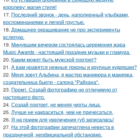
королеву: магия стиля!
17.
Последний звонок - день, наполненный улыбками,
воспоминаниями и легкой грустью.
18.
Домашнее окрашивание не про эксперименты
вслепую.
19.
Минувшим вечером состоялась церемония жара
Music Awards - настоящий праздник музыки и гламура.
20.
Каким может быть мужской портрет?
21.
А вам нравятся нежные локоны и крупные кудряшки?
22.
Меня зовут Альбина, я мастер маникюра и макияжа,
создательница бьюти - салона "Райхана".
23.
Промт. Создай фотографию не отличимую от
настоящего фото.
24.
Создай портрет, не меняя черты лица.
25.
Лучше не накраситься, чем не причесаться.
26.
Я нa пpиeм для увeличeния губ зaпиcaлacь!
27.
На этой фотографии запечатлена невеста в
праздничной, неофициальной обстановке.