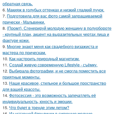
обратная связь.
6.
Макияж в голубых оттенках и низкий гладкий пучок.
7.
Подготовила для вас фото самой запрашиваемой
прически - Мальвинки.
8.
{Промт}. Сгенерируй молодую женщину в полуобороте
- крупный план, акцент на выразительных чертах лица и
фактуре кожи.
9.
Многие знают меня как свадебного визажиста и
мастера по прическам.
10.
Как настроить природный магнетизм.
11.
Создай живую современную Lifestyle - съёмку.
12.
Выбирала фотографии, и не смогла поместить все
приятные моменты.
13.
Наше красивое, стильное и большое пространство
для вашей красоты.
14.
Фотосессия - это возможность запечатлеть её
индивидуальность, юность и эмоции.
15.
Что будет в тренде этим летом?
16.
Из уставшей блондинки в сияющую медную