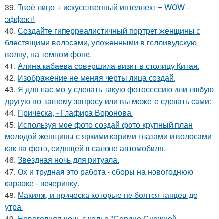
39.
Твоё лицо + искусственный интеллект = WOW -
эффект!
40.
Создайте гиперреалистичный портрет женщины с
блестящими волосами, уложенными в голливудскую
волну, на темном фоне.
41.
Алина кабаева совершила визит в столицу Китая.
42.
Изображение не меняя черты лица создай.
43.
Я для вас могу сделать такую фотосессию или любую
другую по вашему запросу или вы можете сделать сами:
44.
Прическа, - Глафира Воронова.
45.
Используя мое фото создай фото крупный план
молодой женщины с яркими карими глазами и волосами
как на фото, сидящей в салоне автомобиля.
46.
Звездная ночь для ритуала.
47.
Ох и трудная это работа - сборы на новогоднюю
караоке - вечеринку.
48.
Макияж, и прическа которые не боятся танцев до
утра!
49.
Новогодняя ночь с колье "Сердце Снежной