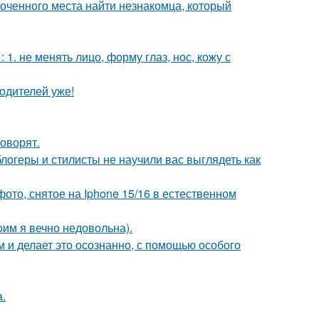
лоченного места найти незнакомца, который
. не менять лицо, форму глаз, нос, кожу с
одителей уже!
говорят.
блогеры и стилисты не научили вас выглядеть как
ото, снятое на Iphone 15/16 в естественном
оим я вечно недовольна).
м и делает это осознанно, с помощью особого
.