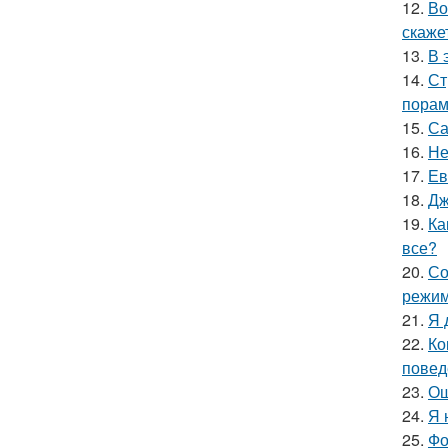
12.
Во
скаже
13.
В 
14.
Ст
порам
15.
Са
16.
Не
17.
Ев
18.
Дж
19.
Ка
все?
20.
Со
режим
21.
Я 
22.
Ко
повед
23.
Ош
24.
Я 
25.
Фо