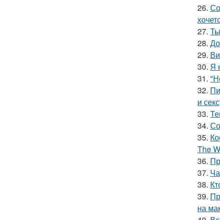
26.
Со
хочет
27.
Ты
28.
До
29.
Ви
30.
Я 
31.
"Н
32.
Пи
и сек
33.
Те
34.
Со
35.
Ко
The Wi
36.
Пр
37.
Ча
38.
Кт
39.
Пр
на ма
40.
Вс