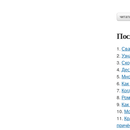
читат
Пос
1.
Сва
2.
Узн
3.
Ско
4.
Дес
5.
Мно
6.
Как
7.
Ког
8.
Ром
9.
Как
10.
Мо
11.
Кр
причё