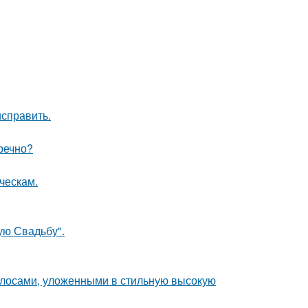
исправить.
речно?
ческам.
ую Свадьбу".
лосами, уложенными в стильную высокую