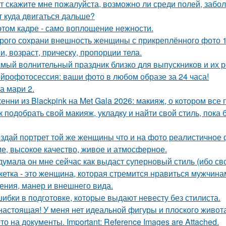
т скажите мне пожалуйста, возможно ли среди полей, забо
т куда двигаться дальше?
этом кадре - само воплощение нежности.
рого сохрани внешность женщины с прикреплённого фото 1: 1
и, возраст, прическу, пропорции тела.
мый волнительный праздник близко для выпускников и их р
йрофотосессия: ваши фото в любом образе за 24 часа!
а мари 2.
енни из Blackpink на Met Gala 2026: макияж, о котором все 
к подобрать свой макияж, укладку и найти свой стиль, пока 
здай портрет той же женщины что и на фото реалистичное ф
е, высокое качество, живое и атмосферное.
думала он мне сейчас как выдаст суперновый стиль (ибо св
кетка - это женщина, которая стремится нравиться мужчина
ения, манер и внешнего вида.
ибки в подготовке, которые выдают невесту без стилиста.
настоящая! У меня нет идеальной фигуры и плоского живота
то на документы. Important: Reference Images are Attached.