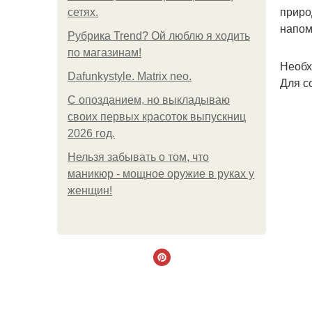
приро
сетях.
напом
Рубрика Trend? Ой люблю я ходить
по магазинам!
Необх
Dafunkystyle. Matrix neo.
Для с
С опозданием, но выкладываю
своих первых красоток выпускниц
2026 год.
Нельзя забывать о том, что
маникюр - мощное оружие в руках у
женщин!