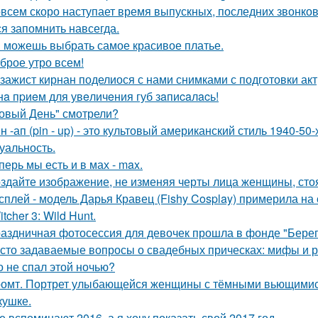
всем скоро наступает время выпускных, последних звонков
ся запомнить навсегда.
 можешь выбрать самое красивое платье.
брое утро всем!
зажист кирнан поделиося с нами снимками с подготовки актри
нa пpиeм для увeличeния губ зaпиcaлacь!
овый День" смотрели?
н -ап (pin - up) - это культовый американский стиль 1940-5
суальность.
перь мы есть и в мах - max.
здайте изображение, не изменяя черты лица женщины, ст
сплей - модель Дарья Кравец (Fishy Cosplay) примерила на
tcher 3: Wild Hunt.
аздничная фотосессия для девочек прошла в фонде "Берег
сто задаваемые вопросы о свадебных прическах: мифы и р
о не спал этой ночью?
омт. Портрет улыбающейся женщины с тёмными вьющимис
кушке.
е вспоминают 2016, а я хочу показать свой 2017 год.