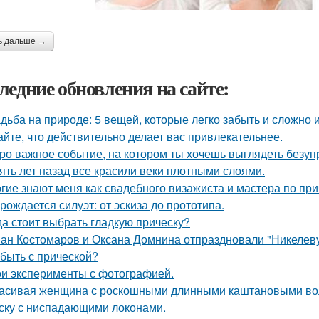
ь дальше →
ледние обновления на сайте:
дьба на природе: 5 вещей, которые легко забыть и сложно 
айте, что действительно делает вас привлекательнее.
ро важное событие, на котором ты хочешь выглядеть безуп
ять лет назад все красили веки плотными слоями.
гие знают меня как свадебного визажиста и мастера по при
 рождается силуэт: от эскиза до прототипа.
да стоит выбрать гладкую прическу?
ан Костомаров и Оксана Домнина отпраздновали "Никелев
 быть с прической?
и эксперименты с фотографией.
асивая женщина с роскошными длинными каштановыми во
ску с ниспадающими локонами.