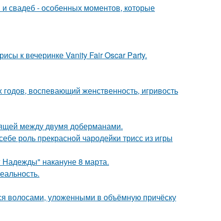
 и свадеб - особенных моментов, которые
сы к вечеринке Vanity Fair Oscar Party.
0-х годов, воспевающий женственность, игривость
оящей между двумя доберманами.
 себе роль прекрасной чародейки трисс из игры
 Надежды" накануне 8 марта.
еальность.
я волосами, уложенными в объёмную причёску