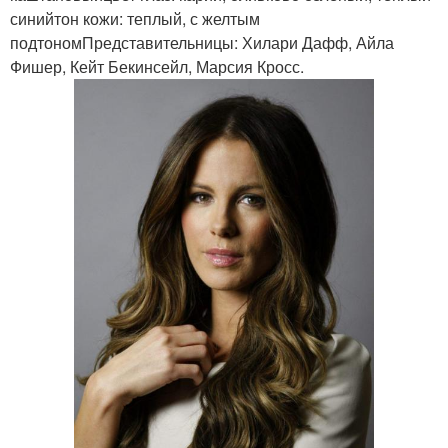
синийтон кожи: теплый, с желтым
подтономПредставительницы: Хилари Дафф, Айла
Фишер, Кейт Бекинсейл, Марсия Кросс.