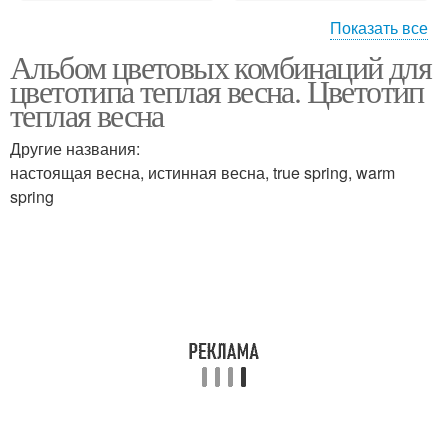
Показать все
Альбом цветовых комбинаций для
Цвета для цветотипа
Волос для цветотипа
цветотипа теплая весна. Цветотип
теплая весна
Другие названия:
настоящая весна, истинная весна, true spring, warm
Осенний цветотип
spring