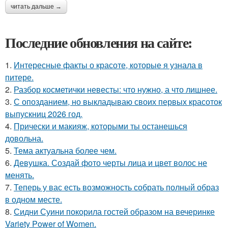
читать дальше →
Последние обновления на сайте:
1.
Интересные факты о красоте, которые я узнала в
питере.
2.
Разбор косметички невесты: что нужно, а что лишнее.
3.
С опозданием, но выкладываю своих первых красоток
выпускниц 2026 год.
4.
Прически и макияж, которыми ты останешься
довольна.
5.
Тема актуальна более чем.
6.
Девушка. Создай фото черты лица и цвет волос не
менять.
7.
Теперь у вас есть возможность собрать полный образ
в одном месте.
8.
Сидни Суини покорила гостей образом на вечеринке
Variety Power of Women.