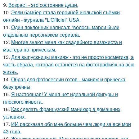
9.
Возраст - это состояние души.
10.
Элли бамбер стала героиней июльской съёмки
онлайн - журнала "L'Officiel" USA.
11.
Один поклонник написал: "волосы марси были
отдельным персонажем сериала.
12.
Многие знают меня как свадебного визажиста и
мастера по прическам.
13.
Для выпускницы макияж - это не просто косметика, а
часть образа, которая останется на фотографиях на всю
жизнь.
14.
Образ для фотосессии готов - макияж и причёска
безупречны.
15.
Я настоящая! У меня нет идеальной фигуры и
плоского живота.
16.
Как сделать французский маникюр в домашних
условиях.
17.
ИИ рассказал обо мне больше чем люди за все мои
43 года.
18.
Женское состояние. Мне часто задают вопрос, что