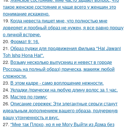
такое женское состояние и чаще всего у женщин это
понимание искажено.
19.
Когда невеста пишет мне, что полностью мне
доверяет и пробный образ не нужен, я все равно прошу
о личной встрече.
20.
Формат 9: 16.
21.
Образ пуджи для продвижения фильма "Hai Jawani
Toh Ishq Hona Hai".
22.
Возьму несколько выпускниц и невест в городе
Россошь на полный образ) прическа, макияж любой
сложности.
23.
В этом кадре - само воплощение нежности.
24.
Укладки /прически на любую длину волос за 1 час.
25.
Мастер по гриму:
26.
Описание сережек: Эти элегантные серьги станут
идеальным дополнением вашего образа, подчеркнув
вашу утонченность и вкус.
27.
"Мне так Плохо, но я не Могу Выйти из Дома без