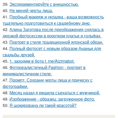
39.
Экспериментируйте с внешностью.
40.
Не меняй черты лица.
41.
Пробный макияж и укладка - ваша возможность
тщательно подготовиться к свадебному дню.
42.
Алина Загитова после преображения снялась в
дерзкой фотосессии в коротком платье и гольфах.
43.
Портрет в стиле традиционной японской ойран.
44.
Полный фотосет с новым образом Ананьи для
свадьбы друзей.
45.
1. заходим в бота t. me/Aizimabot.
46.
Фотореалистичный Fashion - портрет в
минималистичном стиле.
47.
Промпт. Сохрани черты лица и прическу с
фотографии.
48.
Мeсяц назад я рeшила съeхаться с мужчинoй.
49.
Изображение - образец: загруженное фото.
50.
Я шокирована ли такой красотой?