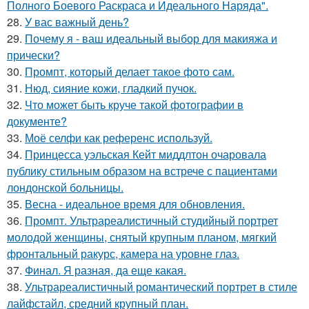
Полного Боевого Раскраса и Идеального Наряда".
28.
У вас важный день?
29.
Почему я - ваш идеальный выбор для макияжа и
прически?
30.
Промпт, который делает такое фото сам.
31.
Нюд, сияние кожи, гладкий пучок.
32.
Что может быть круче такой фотографии в
документе?
33.
Моё селфи как референс используй.
34.
Принцесса уэльская Кейт миддлтон очаровала
публику стильным образом на встрече с пациентами
лондонской больницы.
35.
Весна - идеальное время для обновления.
36.
Промпт. Ультрареалистичный студийный портрет
молодой женщины, снятый крупным планом, мягкий
фронтальный ракурс, камера на уровне глаз.
37.
Финал. Я разная, да еще какая.
38.
Ультрареалистичный романтический портрет в стиле
лайфстайл, средний крупный план.