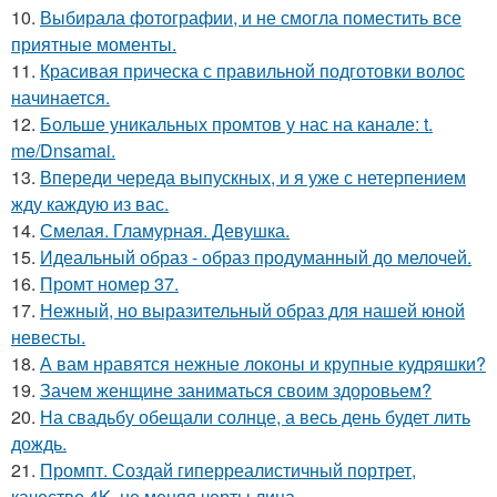
10.
Выбирала фотографии, и не смогла поместить все
приятные моменты.
11.
Красивая прическа с правильной подготовки волос
начинается.
12.
Больше уникальных промтов у нас на канале: t.
me/Dnsamai.
13.
Впереди череда выпускных, и я уже с нетерпением
жду каждую из вас.
14.
Смелая. Гламурная. Девушка.
15.
Идеальный образ - образ продуманный до мелочей.
16.
Промт номер 37.
17.
Нежный, но выразительный образ для нашей юной
невесты.
18.
А вам нравятся нежные локоны и крупные кудряшки?
19.
Зачем женщине заниматься своим здоровьем?
20.
На свадьбу обещали солнце, а весь день будет лить
дождь.
21.
Промпт. Создай гиперреалистичный портрет,
качество 4K, не меняя черты лица.