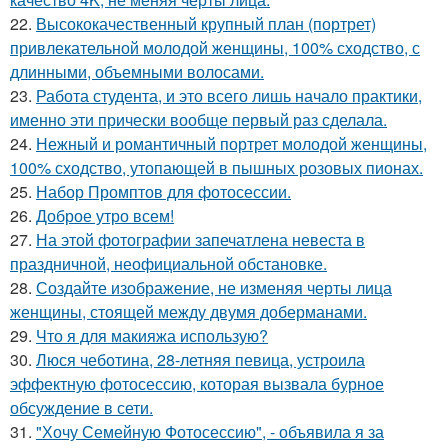
22.
Высококачественный крупный план (портрет)
привлекательной молодой женщины, 100% сходство, с
длинными, объемными волосами.
23.
Работа студента, и это всего лишь начало практики,
именно эти прически вообще первый раз сделала.
24.
Нежный и романтичный портрет молодой женщины,
100% сходство, утопающей в пышных розовых пионах.
25.
Набор Промптов для фотосессии.
26.
Доброе утро всем!
27.
На этой фотографии запечатлена невеста в
праздничной, неофициальной обстановке.
28.
Создайте изображение, не изменяя черты лица
женщины, стоящей между двумя доберманами.
29.
Что я для макияжа использую?
30.
Люся чеботина, 28-летняя певица, устроила
эффектную фотосессию, которая вызвала бурное
обсуждение в сети.
31.
"Хочу Семейную Фотосессию", - объявила я за