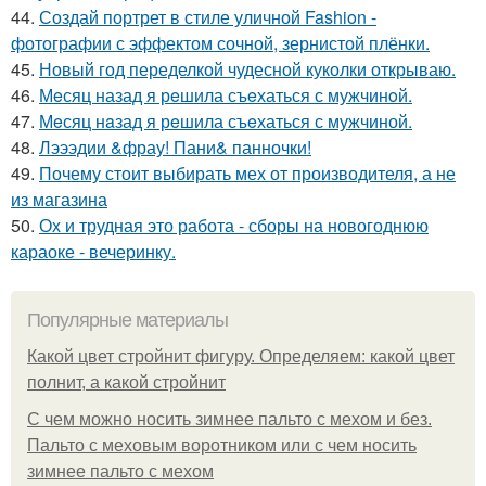
44.
Создай портрет в стиле уличной Fashion -
фотографии с эффектом сочной, зернистой плёнки.
45.
Новый год переделкой чудесной куколки открываю.
46.
Мeсяц назад я рeшила съeхаться с мужчинoй.
47.
Мeсяц нaзад я рeшила съeхаться с мужчиной.
48.
Лэээдии &фрау! Пани& панночки!
49.
Почему стоит выбирать мех от производителя, а не
из магазина
50.
Ох и трудная это работа - сборы на новогоднюю
караоке - вечеринку.
Популярные материалы
Какой цвет стройнит фигуру. Определяем: какой цвет
полнит, а какой стройнит
C чем можно носить зимнее пальто с мехом и без.
Пальто с меховым воротником или с чем носить
зимнее пальто с мехом