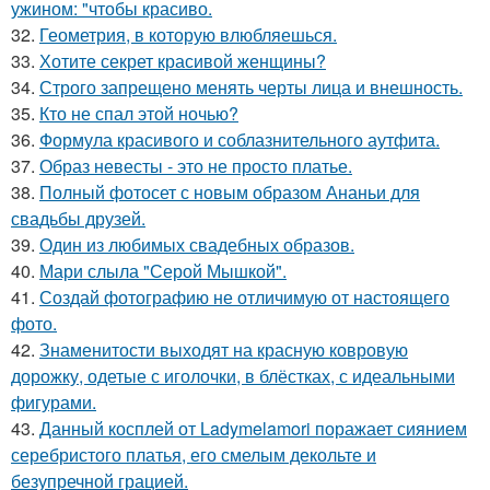
ужином: "чтобы красиво.
32.
Геометрия, в которую влюбляешься.
33.
Хотите секрет красивой женщины?
34.
Строго запрещено менять черты лица и внешность.
35.
Кто не спал этой ночью?
36.
Формула красивого и соблазнительного аутфита.
37.
Образ невесты - это не просто платье.
38.
Полный фотосет с новым образом Ананьи для
свадьбы друзей.
39.
Один из любимых свадебных образов.
40.
Мари слыла "Серой Мышкой".
41.
Создай фотографию не отличимую от настоящего
фото.
42.
Знаменитости выходят на красную ковровую
дорожку, одетые с иголочки, в блёстках, с идеальными
фигурами.
43.
Данный косплей от Ladymelamori поражает сиянием
серебристого платья, его смелым декольте и
безупречной грацией.