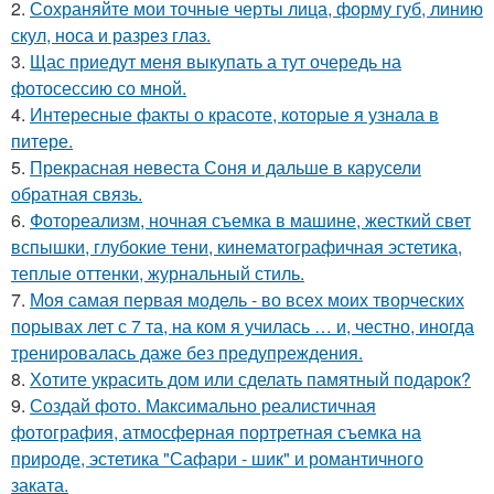
2.
Сохраняйте мои точные черты лица, форму губ, линию
скул, носа и разрез глаз.
3.
Щас приедут меня выкупать а тут очередь на
фотосессию со мной.
4.
Интересные факты о красоте, которые я узнала в
питере.
5.
Прекрасная невеста Соня и дальше в карусели
обратная связь.
6.
Фотореализм, ночная съемка в машине, жесткий свет
вспышки, глубокие тени, кинематографичная эстетика,
теплые оттенки, журнальный стиль.
7.
Моя самая первая модель - во всех моих творческих
порывах лет с 7 та, на ком я училась … и, честно, иногда
тренировалась даже без предупреждения.
8.
Хотите украсить дом или сделать памятный подарок?
9.
Создай фото. Максимально реалистичная
фотография, атмосферная портретная съемка на
природе, эстетика "Сафари - шик" и романтичного
заката.