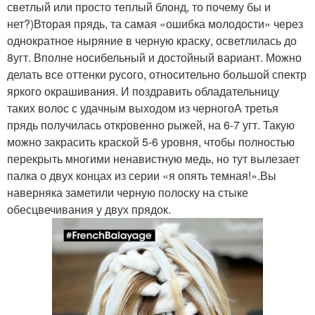
светлый или просто теплый блонд, то почему бы и
нет?)Вторая прядь, та самая «ошибка молодости» через
однократное ныряние в черную краску, осветлилась до
8угт. Вполне носибельный и достойный вариант. Можно
делать все оттенки русого, относительно большой спектр
яркого окрашивания. И поздравить обладательницу
таких волос с удачным выходом из черногоА третья
прядь получилась откровенно рыжей, на 6-7 угт. Такую
можно закрасить краской 5-6 уровня, чтобы полностью
перекрыть многими ненавистную медь, но тут вылезает
палка о двух концах из серии «я опять темная!».Вы
наверняка заметили черную полоску на стыке
обесцвечивания у двух прядок.