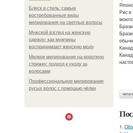
Японс
Блеск и стиль: самые
Рис в
востребованные виды
моютс
мелирования на светлые волосы
Брази
Мужской взгляд на женскую
Брази
одежду: как мужчины
обычн
воспринимают женскую моду
Канад
Канад
Мелкое мелирование на короткую
насто
стрижку: подход к уходу за
волосами
Профессиональное мелирование
русых волос с помощью чёлки
читат
Пос
1.
Обз