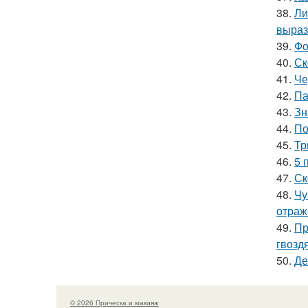
38.
Ли
выраз
39.
Фо
40.
Ск
41.
Че
42.
Па
43.
Зн
44.
По
45.
Тр
46.
5 
47.
Ск
48.
Чу
отраж
49.
Пр
гвозд
50.
Де
© 2026 Прическа и макияж