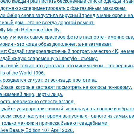
оело каждый раз листать бесконечные списки одежды и зан
должаю экспериментировать с фантазийным макияжем.
ли бибер снова запустила вирусный тренд в маникюре и на 
сивый дом - это не всегда дорогой ремонт.
ctly Match Reference Identity.
ему у многих самое красивое фото в паспорте - именно св
мония - это когда образ дополняет, а не затмевает.
мт: Создай гиперреалистичный портрет, качество 4K, не ме
здай живую современную Lifestyle - съёмку.
нь сивэй только что доказала, что минимализм - это вершин
lls of the World 1996.
к рождается силуэт: от эскиза до прототипа.
образа, которые заставят посмотреть на волосы по-новому.
е изменяй лицо, черты лица.
осто невозможно отвести взгляд!
здайте ультрареалистичный, используя эталонное изображе
всем скоро наступит время выпускных - одного из самых в
 только макияж и прическа бывают свадебными!
lvie Beauty Edition 107 April 2026.