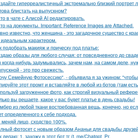
здайте гиперреалистичный экстремально близкий портрет л
това блистать на выпускном?
то в чате с Алисой AI редактировать.
то на документы. Important: Reference Images are Attached.
вно известно, что женщина - это загадочное существо с к
, идеальным характером.
к подобрать макияж и прическу под платье:
здаю образы для любого случая: от повседневного до свад
 когда-нибудь задумывались, зачем нам, на самом деле, н
пускной - это про свежесть.
очу Семейную Фотосессию", - объявила я за ужином: "чтобы
пируйте этот промт и вставляйте в любой из ботов (там ест
пользуй загруженное фото, как строгий визуальный рефере
лько вы решаете, какое у вас будет платье в день свадьбы!
мбер из любой ткани востребованная вещь, конечно, но есл
ет определенного к себе подхода.
 меняй лицо, сходство 100%.
лный фотосет с новым образом Ананьи для свадьбы друзей
к делаю: 1. захожу в этот бот тг (t. me/Chatgpt_Pr.