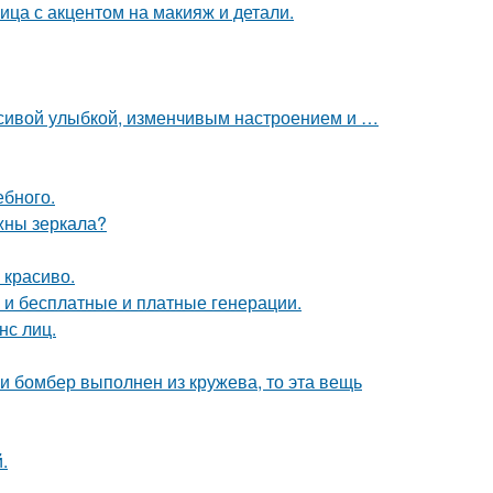
ица с акцентом на макияж и детали.
расивой улыбкой, изменчивым настроением и …
ебного.
ужны зеркала?
 красиво.
ь и бесплатные и платные генерации.
нс лиц.
и бомбер выполнен из кружева, то эта вещь
.