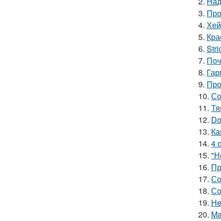
2.
Над
3.
Про
4.
Хей
5.
Кра
6.
Stri
7.
Поч
8.
Гар
9.
Про
10.
Со
11.
Тя
12.
Do
13.
Ка
14.
4 
15.
"Н
16.
Пр
17.
Со
18.
Со
19.
He
20.
Ma