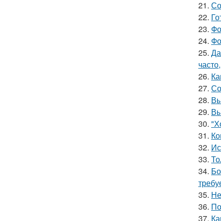
21.
Со
22.
Го
23.
Фо
24.
Фо
25.
Да
часто
26.
Ка
27.
Со
28.
Вы
29.
Вы
30.
"Х
31.
Ко
32.
Ис
33.
То
34.
Бо
требу
35.
Не
36.
По
37.
Ка