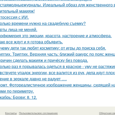
стаямодныежурналы. Идеальный образ для женственного ве
ительный макияж!
тосессия с ИИ.
олько времени нужно на свадебную съемку?
рты лица не меняй.
рфюмерия это эмоции, красота, настроение и атмосфера.
аю все ждут и я готова объявить.
чему дети так любят косметику: от игры до поиска себя.
иптих. Триптих. Верхняя часть: близкий ракурс по пояс жен
причин сделать макияж и причёску без повода.
олько раз я порывалась одеться в красное - уму не растяжи
вствуете упадок энергии, все валится из рук, дела идут пло
ение в зеркале давно не радует ….
омт. Фотореалистичное изображение женщины, сидящей на
ями по периметру.
кабрь: Брови: 8. 12.
Контакты
Пользовательское соглашение
Обратная св