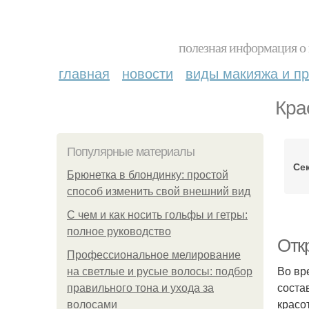
полезная информация о 
главная
новости
виды макияжа и пр
Кра
Популярные материалы
Се
Брюнетка в блондинку: простой
способ изменить свой внешний вид
С чем и как носить гольфы и гетры:
полное руководство
Откр
Профессиональное мелирование
Во вр
на светлые и русые волосы: подбор
соста
правильного тона и ухода за
красо
волосами