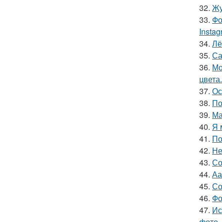
32.
Жу
33.
Фо
Insta
34.
Лё
35.
Са
36.
Мо
цвета.
37.
Ос
38.
По
39.
Ма
40.
Я 
41.
По
42.
Не
43.
Со
44.
Аа
45.
Со
46.
Фо
47.
Ис
фото,