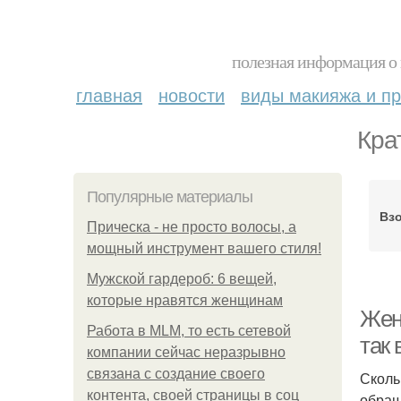
полезная информация о 
главная
новости
виды макияжа и пр
Кра
Популярные материалы
Взо
Прическа - не просто волосы, а
мощный инструмент вашего стиля!
Мужской гардероб: 6 вещей,
которые нравятся женщинам
Жен
Работа в MLM, то есть сетевой
так 
компании сейчас неразрывно
связана с создание своего
Сколь
контента, своей страницы в соц
обращ