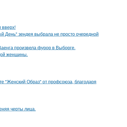
и вверх!
й День" зендея выбрала не просто очередной
Ваенга произвела фурор в Выборге.
дой женщины.
те "Женский Образ" от профсоюза, благодаря
еняя черты лица.