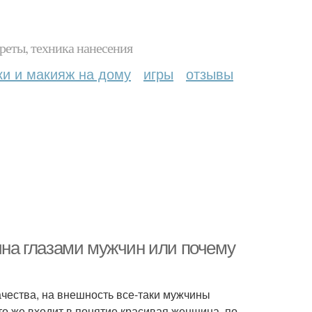
реты, техника нанесения
ки и макияж на дому
игры
отзывы
на глазами мужчин или почему
ачества, на внешность все-таки мужчины
то же входит в понятие красивая женщина, по