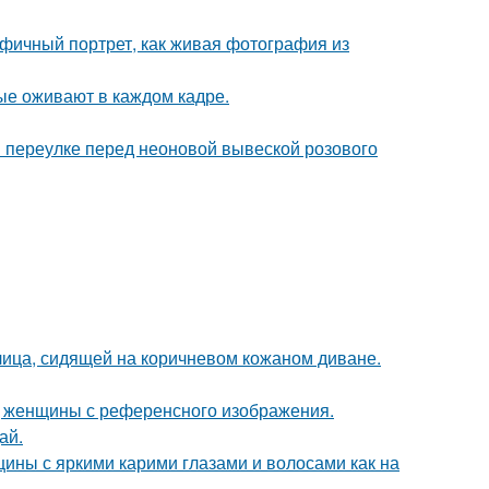
фичный портрет, как живая фотография из
рые оживают в каждом кадре.
 переулке перед неоновой вывеской розового
ица, сидящей на коричневом кожаном диване.
д женщины с референсного изображения.
ай.
ины с яркими карими глазами и волосами как на