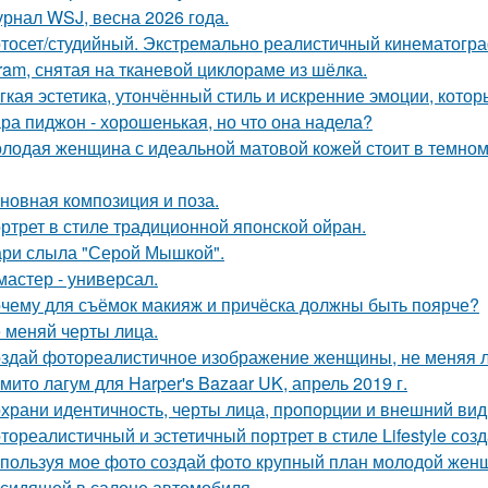
рнал WSJ, весна 2026 года.
тосет/студийный. Экстремально реалистичный кинематогра
gram, снятая на тканевой циклораме из шёлка.
гкая эстетика, утончённый стиль и искренние эмоции, кото
ра пиджон - хорошенькая, но что она надела?
лодая женщина с идеальной матовой кожей стоит в темном
новная композиция и поза.
ртрет в стиле традиционной японской ойран.
ри слыла "Серой Мышкой".
мастер - универсал.
чему для съёмок макияж и причёска должны быть поярче?
 меняй черты лица.
здай фотореалистичное изображение женщины, не меняя л
мито лагум для Harper's Bazaar UK, апрель 2019 г.
храни идентичность, черты лица, пропорции и внешний ви
тореалистичный и эстетичный портрет в стиле Lifestyle созд
пользуя мое фото создай фото крупный план молодой женщ
 сидящей в салоне автомобиля.