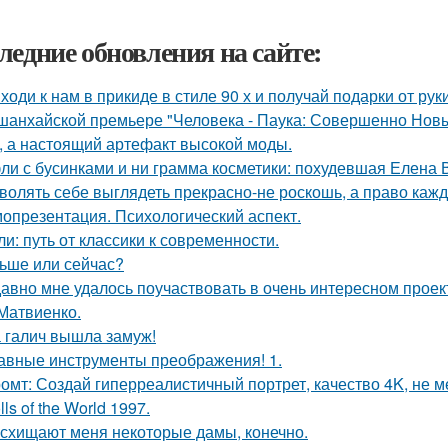
ледние обновления на сайте:
ходи к нам в прикиде в стиле 90 х и получай подарки от рук
шанхайской премьере "Человека - Паука: Совершенно Новы
, а настоящий артефакт высокой моды.
ли с бусинками и ни грамма косметики: похудевшая Елена 
волять себе выглядеть прекрасно-не роскошь, а право каж
опрезентация. Психологический аспект.
ли: путь от классики к современности.
ьше или сейчас?
авно мне удалось поучаствовать в очень интересном проек
Матвиенко.
 галич вышла замуж!
авные инструменты преображения! 1.
омт: Создай гиперреалистичный портрет, качество 4K, не м
lls of the World 1997.
схищают меня некоторые дамы, конечно.