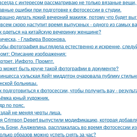
всегда с интересом рассматриваю не только вязаные вещи, 
авные ошибки при подготовке к фотосессии в студии.
рашно делать яркий вечерний макияж, потому что будет выг
всем скоро наступит время выпускных - одного из самых в
к одеться на китайскую вечеринку женщине?
ическа, - Глафира Воронова.
обы фотография выглядела естественно и искренне, следу
омт: Описание изображения:
ртрет. Иифото. Промпт.
о может быть круче такой фотографии в документе?
инцесса уэльская Кейт миддлтон очаровала публику стильн
нской больницы.
к подготовиться к фотосессии, чтобы получить вау - результ
ёмка юный художник.
др по пояс.
здай не меняя черты лица.
я Crimson Desert выпустили модификацию, которая добавл
чь Бони, Анджелина, расплакалась во время фотосессии из
олько образов можно успеть снять за час?