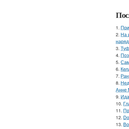
Пос
1.
При
2.
На 
наряд
3.
Туф
4.
Поз
5.
Сам
6.
Кел
7.
Ран
8.
Нед
Анне 
9.
Ида
10.
Гл
11.
Пр
12.
Do
13.
Во