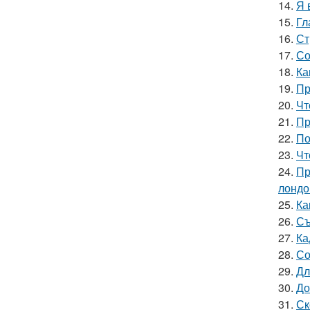
14.
Я 
15.
Гл
16.
Ст
17.
Со
18.
Ка
19.
Пр
20.
Чт
21.
Пр
22.
По
23.
Чт
24.
Пр
лондо
25.
Ка
26.
Съ
27.
Ка
28.
Со
29.
Дл
30.
До
31.
Ск