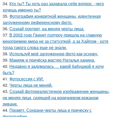
34.
Кто ты? Ты хоть раз задавала себе вопрос - чего
хочешь именно ты?
35.
Фотография конкретной женщины, идентичная
загруженному референсному фото.
36.
Создай портрет, на меняя черты лица.
37.
В 2002 году Гвинет пэлтроу пришла на главную
кинопремию мира не за статуэткой, а за Хайпом - хотя
тогда такого слова еще не знали.
38.
Используй моё загруженное фото как основу.
39.
Макияж и причёска мастер Наталья ханина.
40.
Недавно я задумалась … какой бабушкой я хочу
быть?
41.
Фотосессия с ИИ.
42.
Черты лица не меняй.
43.
Создай фотореалистичное изображение женщины,
не меняя лица, сидящей на коричневом кожаном
диване.
44.
Промпт. Сохрани черты лица и прическу с
фотографии.