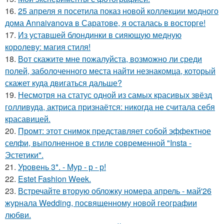
16.
25 апреля я посетила показ новой коллекции модного
дома Annaivanova в Саратове, я осталась в восторге!
17.
Из уставшей блондинки в сияющую медную
королеву: магия стиля!
18.
Вот скажите мне пожалуйста, возможно ли среди
полей, заболоченного места найти незнакомца, который
скажет куда двигаться дальше?
19.
Несмотря на статус одной из самых красивых звёзд
голливуда, актриса признаётся: никогда не считала себя
красавицей.
20.
Промт: этот снимок представляет собой эффектное
селфи, выполненное в стиле современной "Insta -
Эстетики".
21.
Уровень 3*. - Мур - р - р!
22.
Estet Fashion Week.
23.
Встречайте вторую обложку номера апрель - май'26
журнала Wedding, посвященному новой географии
любви.