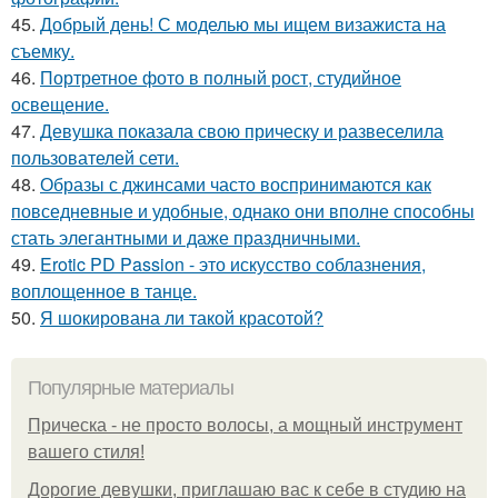
45.
Добрый день! С моделью мы ищем визажиста на
съемку.
46.
Портретное фото в полный рост, студийное
освещение.
47.
Девушка показала свою прическу и развеселила
пользователей сети.
48.
Образы с джинсами часто воспринимаются как
повседневные и удобные, однако они вполне способны
стать элегантными и даже праздничными.
49.
Erotic PD Passion - это искусство соблазнения,
воплощенное в танце.
50.
Я шокирована ли такой красотой?
Популярные материалы
Прическа - не просто волосы, а мощный инструмент
вашего стиля!
Дорогие девушки, приглашаю вас к себе в студию на