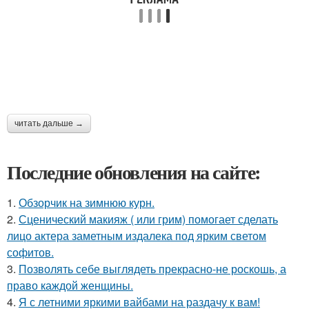
читать дальше →
Последние обновления на сайте:
1.
Обзорчик на зимнюю курн.
2.
Сценический макияж ( или грим) помогает сделать
лицо актера заметным издалека под ярким светом
софитов.
3.
Позволять себе выглядеть прекрасно-не роскошь, а
право каждой женщины.
4.
Я с летними яркими вайбами на раздачу к вам!