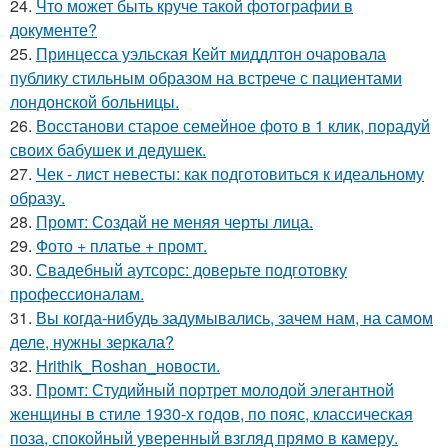
24.
Что может быть круче такой фотографии в
документе?
25.
Принцесса уэльская Кейт миддлтон очаровала
публику стильным образом на встрече с пациентами
лондонской больницы.
26.
Восстанови старое семейное фото в 1 клик, порадуй
своих бабушек и дедушек.
27.
Чек - лист невесты: как подготовиться к идеальному
образу.
28.
Промт: Создай не меняя черты лица.
29.
Фото + платье + промт.
30.
Свадебный аутсорс: доверьте подготовку
профессионалам.
31.
Вы когда-нибудь задумывались, зачем нам, на самом
деле, нужны зеркала?
32.
Hrithik_Roshan_новости.
33.
Промт: Студийный портрет молодой элегантной
женщины в стиле 1930-х годов, по пояс, классическая
поза, спокойный уверенный взгляд прямо в камеру.