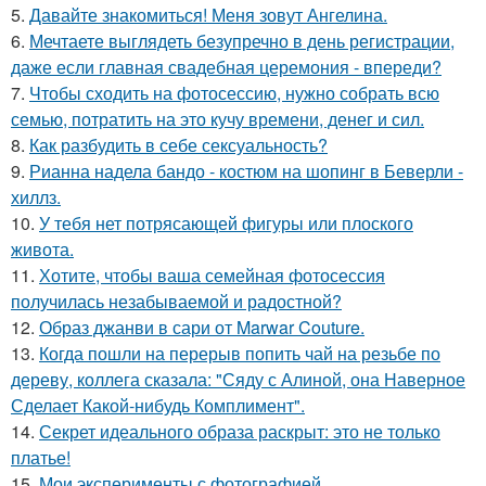
5.
Давайте знакомиться! Меня зовут Ангелина.
6.
Мечтаете выглядеть безупречно в день регистрации,
даже если главная свадебная церемония - впереди?
7.
Чтобы сходить на фотосессию, нужно собрать всю
семью, потратить на это кучу времени, денег и сил.
8.
Как разбудить в себе сексуальность?
9.
Рианна надела бандо - костюм на шопинг в Беверли -
хиллз.
10.
У тебя нет потрясающей фигуры или плоского
живота.
11.
Хотите, чтобы ваша семейная фотосессия
получилась незабываемой и радостной?
12.
Образ джанви в сари от Marwar Couture.
13.
Когда пошли на перерыв попить чай на резьбе по
дереву, коллега сказала: "Сяду с Алиной, она Наверное
Сделает Какой-нибудь Комплимент".
14.
Секрет идеального образа раскрыт: это не только
платье!
15.
Мои эксперименты с фотографией.