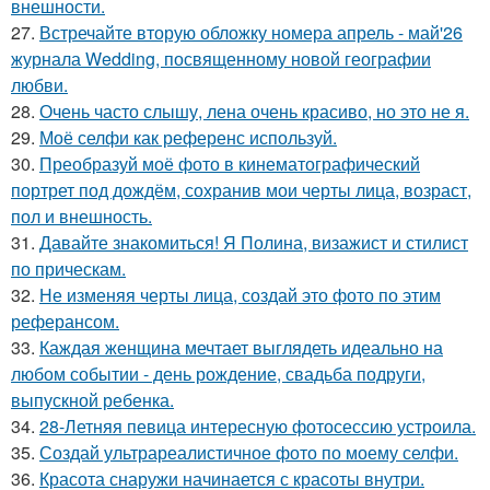
внешности.
27.
Встречайте вторую обложку номера апрель - май'26
журнала Wedding, посвященному новой географии
любви.
28.
Очень часто слышу, лена очень красиво, но это не я.
29.
Моё селфи как референс используй.
30.
Преобразуй моё фото в кинематографический
портрет под дождём, сохранив мои черты лица, возраст,
пол и внешность.
31.
Давайте знакомиться! Я Полина, визажист и стилист
по прическам.
32.
Не изменяя черты лица, создай это фото по этим
реферансом.
33.
Каждая женщина мечтает выглядеть идеально на
любом событии - день рождение, свадьба подруги,
выпускной ребенка.
34.
28-Летняя певица интересную фотосессию устроила.
35.
Создай ультрареалистичное фото по моему селфи.
36.
Красота снаружи начинается с красоты внутри.