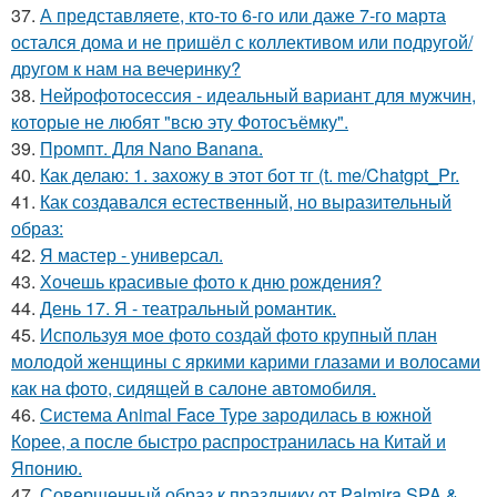
37.
А представляете, кто-то 6-го или даже 7-го марта
остался дома и не пришёл с коллективом или подругой/
другом к нам на вечеринку?
38.
Нейрофотосессия - идеальный вариант для мужчин,
которые не любят "всю эту Фотосъёмку".
39.
Промпт. Для Nano Banana.
40.
Как делаю: 1. захожу в этот бот тг (t. me/Chatgpt_Pr.
41.
Как создавался естественный, но выразительный
образ:
42.
Я мастер - универсал.
43.
Хочешь красивые фото к дню рождения?
44.
День 17. Я - театральный романтик.
45.
Используя мое фото создай фото крупный план
молодой женщины с яркими карими глазами и волосами
как на фото, сидящей в салоне автомобиля.
46.
Система Animal Face Type зародилась в южной
Корее, а после быстро распространилась на Китай и
Японию.
47.
Совершенный образ к празднику от Palmira SPA &