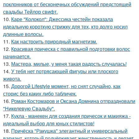
поклонников от бесконечных обсуждений предстоящей
свадьбы Тейлор свифт.
10.
Каре "Колокол": Джессика честейн показала
идеальную короткую стрижку для тех, кто долго носил
длинные волосы.
11.
Как настроить природный магнетизм.
12.
Красивая прическа с правильной подготовки волос
начинается.
13.
Мастера, милые, у меня такая радость случалась!
14.
У тебя нет потрясающей фигуры или плоского
живота.
15.
Дорогой Lifestyle момент, но снят случайно, как
сторис без каких либо табличек.
16.
Роман Костомаров и Оксана Домнина отпраздновали
"Никелевую Свадьбу".
17.
Кукла - манекен для создания причесок и макияжа -
идеальный выбор для юных стилистов!
18.
Причёска "Ракушка" элегантный и универсальный
вариант, который подчёркивает женственность и делает