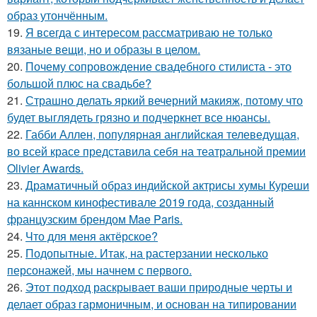
образ утончённым.
19.
Я всегда с интересом рассматриваю не только
вязаные вещи, но и образы в целом.
20.
Почему сопровождение свадебного стилиста - это
большой плюс на свадьбе?
21.
Страшно делать яркий вечерний макияж, потому что
будет выглядеть грязно и подчеркнет все нюансы.
22.
Габби Аллен, популярная английская телеведущая,
во всей красе представила себя на театральной премии
Olivier Awards.
23.
Драматичный образ индийской актрисы хумы Куреши
на каннском кинофестивале 2019 года, созданный
французским брендом Mae Paris.
24.
Что для меня актёрское?
25.
Подопытные. Итак, на растерзании несколько
персонажей, мы начнем с первого.
26.
Этот подход раскрывает ваши природные черты и
делает образ гармоничным, и основан на типировании