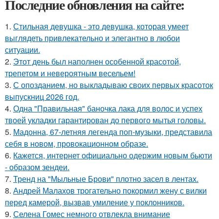
Последние обновления на сайте:
1.
Стильная девушка - это девушка, которая умеет
выглядеть привлекательно и элегантно в любои
ситуации.
2.
Этот день был наполнен особенной красотой,
трепетом и невероятным весельем!
3.
С опозданием, но выкладываю своих первых красоток
выпускниц 2026 год.
4.
Одна "Правильная" баночка лака для волос и успех
твоей укладки гарантирован до первого мытья головы.
5.
Мадонна, 67-летняя легенда поп-музыки, представила
себя в новом, провокационном образе.
6.
Кажется, интернет официально одержим новым бьюти
- образом зендеи.
7.
Тренд на "Мыльные Брови" плотно засел в лентах.
8.
Андрей Малахов трогательно покормил жену с вилки
перед камерой, вызвав умиление у поклонников.
9.
Селена Гомес немного отвлекла внимание