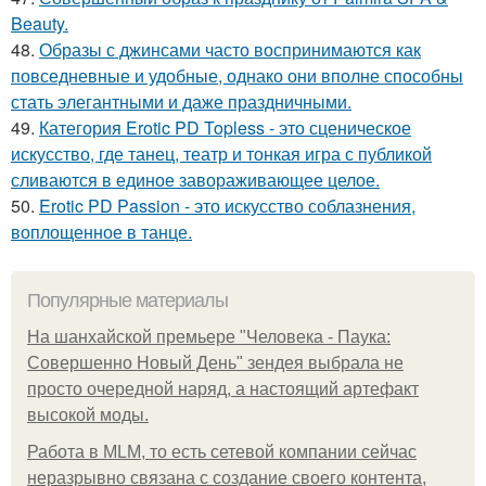
Beauty.
48.
Образы с джинсами часто воспринимаются как
повседневные и удобные, однако они вполне способны
стать элегантными и даже праздничными.
49.
Категория Erotic PD Topless - это сценическое
искусство, где танец, театр и тонкая игра с публикой
сливаются в единое завораживающее целое.
50.
Erotic PD Passion - это искусство соблазнения,
воплощенное в танце.
Популярные материалы
На шанхайской премьере "Человека - Паука:
Совершенно Новый День" зендея выбрала не
просто очередной наряд, а настоящий артефакт
высокой моды.
Работа в MLM, то есть сетевой компании сейчас
неразрывно связана с создание своего контента,