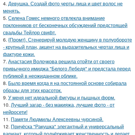
4.
Девушка. Создай фото черты лица и цвет волос не
менять.
5.
Селена Гомес немного отвлекла внимание
поклонников от бесконечных обсуждений предстоящей
свадьбы Тейлор свифт.
6.
{Промт}. Сгенерируй молодую женщину в полуобороте
- крупный план, акцент на выразительных чертах лица и
фактуре кожи.
7.
Анастасия Волочкова решила отойти от своего
привычного имиджа "Белого Лебедя" и предстала перед
публикой в неожиданном облике.
8.
Было время когда я на постоянной основе собирала
образы для этих красоток.
9.
У меня нет идеальной фигуры и пышных форм.
10.
Лучший загар - без макияжа, лучшие фото - от
нейросети!
11.
Памяти Людмилы Алексеевны чурсиной.
12.
Причёска "Ракушка" элегантный и универсальный
вариант, который подчёркивает женственность и делает