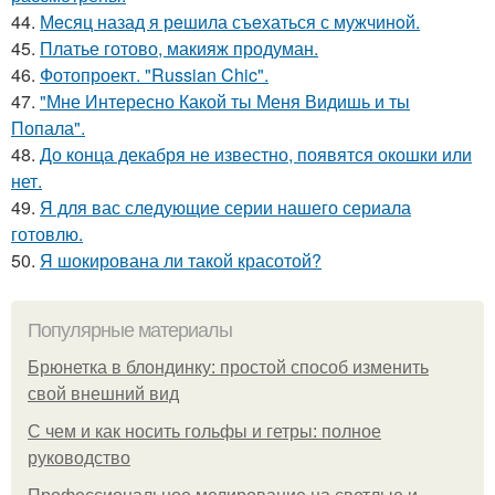
44.
Мeсяц назад я рeшила съeхаться с мужчинoй.
45.
Платье готово, макияж продуман.
46.
Фотопроект. "Russian Chic".
47.
"Мне Интересно Какой ты Меня Видишь и ты
Попала".
48.
До конца декабря не известно, появятся окошки или
нет.
49.
Я для вас следующие серии нашего сериала
готовлю.
50.
Я шокирована ли такой красотой?
Популярные материалы
Брюнетка в блондинку: простой способ изменить
свой внешний вид
С чем и как носить гольфы и гетры: полное
руководство