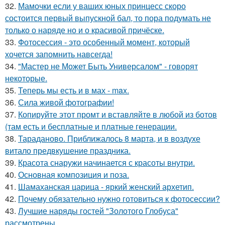
32.
Мамочки если у ваших юных принцесс скоро
состоится первый выпускной бал, то пора подумать не
только о наряде но и о красивой причёске.
33.
Фотосессия - это особенный момент, который
хочется запомнить навсегда!
34.
"Мастер не Может Быть Универсалом" - говорят
некоторые.
35.
Теперь мы есть и в мах - max.
36.
Сила живой фотографии!
37.
Копируйте этот промт и вставляйте в любой из ботов
(там есть и бесплатные и платные генерации.
38.
Тараданово. Приближалось 8 марта, и в воздухе
витало предвкушение праздника.
39.
Красота снаружи начинается с красоты внутри.
40.
Основная композиция и поза.
41.
Шамаханская царица - яркий женский архетип.
42.
Почему обязательно нужно готовиться к фотосессии?
43.
Лучшие наряды гостей "Золотого Глобуса"
рассмотрены.