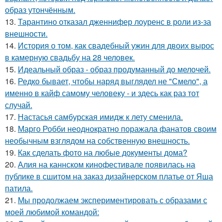
образ утончённым.
13.
Тарантино отказал дженнифер лоуренс в роли из-за
внешности.
14.
История о том, как свадебный ужин для двоих вырос
в камерную свадьбу на 28 человек.
15.
Идеальный образ - образ продуманный до мелочей.
16.
Редко бывает, чтобы наряд выглядел не "Смело", а
именно в кайф самому человеку - и здесь как раз тот
случай.
17.
Настасья самбурская имидж к лету сменила.
18.
Марго Робби неоднократно поражала фанатов своим
необычным взглядом на собственную внешность.
19.
Как сделать фото на любые документы дома?
20.
Алия на каннском кинофестивале появилась на
публике в сшитом на заказ дизайнерском платье от Яша
патила.
21.
Мы продолжаем экспериментировать с образами с
моей любимой командой: