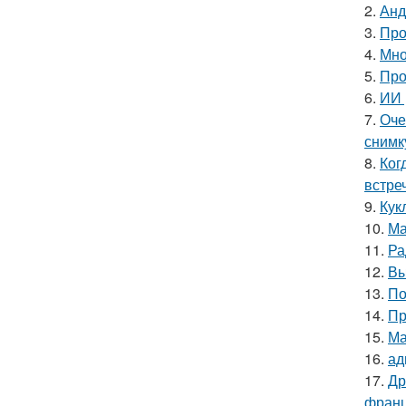
2.
Анд
3.
Про
4.
Мно
5.
Про
6.
ИИ 
7.
Оче
снимк
8.
Ког
встре
9.
Кук
10.
Ма
11.
Ра
12.
Вы
13.
По
14.
Пр
15.
Ма
16.
ад
17.
Др
франц