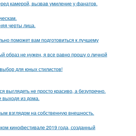
еред камерой, вызвав умиление у фанатов.
ческам.
няя черты лица.
льно поможет вам подготовиться к лучшему
ый образ не нужен, я все равно прошу о личной
 выбор для юных стилистов!
ся выглядеть не просто красиво, а безупречно.
 выходя из дома.
ым взглядом на собственную внешность.
ком кинофестивале 2019 года, созданный