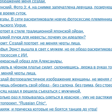
ображение меня создай.
нский. Фото 3: 4. на снимке запечатлена девушка, позиру
е время суток.
езды. В сети раскритиковали новую фотосессию племянни
льского Vogue.
ртрет в стиле традиционной японской ойран.
адкий пучок для невесты: почему он идеален?
омт: Создай портрет, не меняя черты лица.
фья Эрнст вышла в свет с мужем, но ее образ раскритиков
тосессия с ИИ.
екрасный образ для Александры.
дель в чёрном платье сидит, склонившись, держа в руках то
 меняй черты лица.
здай фотореалистичное изображение женщины, не меняя л
чешь обновить свой образ - без салона, без грима, без стре
сяц назад я решила съeхаться с мужчиной.
олько раз я порывалась одеться в красное - уму не растяжи
топроект. "Russian Chic".
кияж, и прическа которые не боятся танцев до утра!