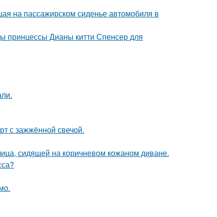
ющая на пассажирском сиденье автомобиля в
цы принцессы Дианы китти Спенсер для
али.
рт с зажжённой свечой.
ица, сидящей на коричневом кожаном диване.
сса?
мо.