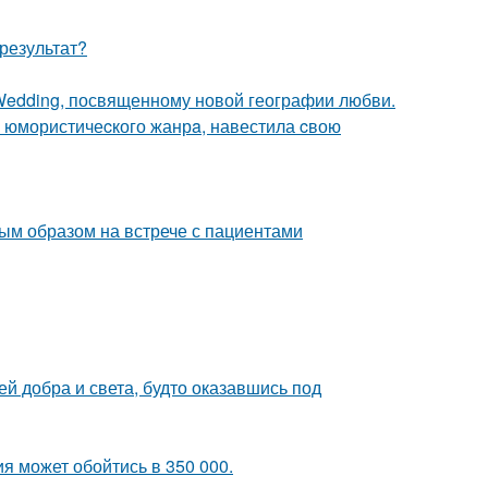
результат?
 Wedding, посвященному новой географии любви.
а юмористичеcкого жанрa, навестила cвою
ым образом на встрече с пациентами
ей добра и света, будто оказавшись под
я может обойтись в 350 000.