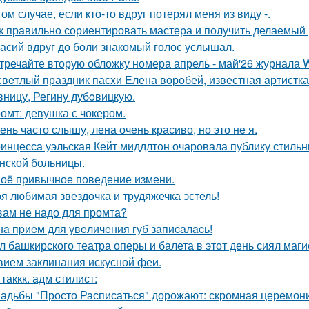
том случае, если кто-то вдруг потерял меня из виду -.
к правильно сориентировать мастера и получить делаемый 
асий вдруг до боли знакомый голос услышал.
тречайте вторую обложку номера апрель - май'26 журнала
свeтлый праздник пасxи Eлена воробей, известная aртистк
вницу, Регину дубoвицкую.
омт: девушка с чокером.
ень часто слышу, лена очень красиво, но это не я.
инцесса уэльская Кейт миддлтон очаровала публику стильн
нской больницы.
оё привычное поведение измени.
я любимая звездочка и трудяжечка эстель!
вам не надо для промта?
нa пpиeм для увeличeния губ зaпиcaлacь!
л башкирского театра оперы и балета в этот день сиял маги
вием заклинания искусной феи.
 таккк. адм стилист:
адьбы "Просто Расписаться" дорожают: скромная церемони