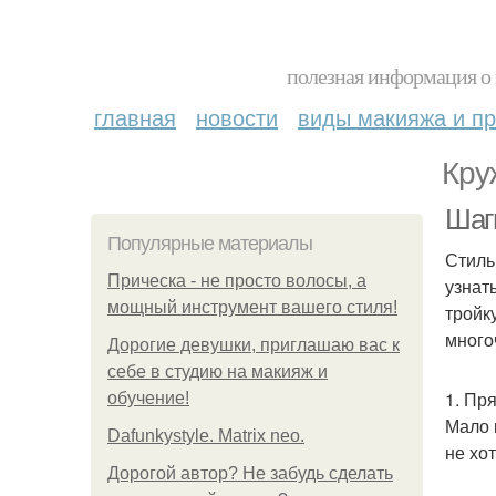
полезная информация о 
главная
новости
виды макияжа и пр
Кру
Шаг
Популярные материалы
Стиль
Прическа - не просто волосы, а
узнат
мощный инструмент вашего стиля!
тройк
много
Дорогие девушки, приглашаю вас к
себе в студию на макияж и
1. Пр
обучение!
Мало 
Dafunkystyle. Matrix neo.
не хо
Дорогой автор? Не забудь сделать