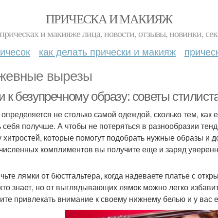
ПРИЧЕСКА И МАКИЯЖ
прическах и макияже лица, новости, отзывы, новинки, сек
ичесок
как делать прически и макияж
причес
жевные вырезы
и к безупречному образу: советы стилист
 определяется не столько самой одеждой, сколько тем, как 
ь себя получше. А чтобы не потеряться в разнообразии тенд
у хитростей, которые помогут подобрать нужные образы и 
численных комплиментов вы получите еще и заряд уверенно
ячьте лямки от бюстгальтера, когда надеваете платье с откр
кто знает, но от выглядывающих лямок можно легко избавит
тите привлекать внимание к своему нижнему белью и у вас 