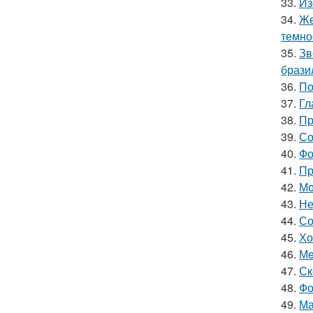
33.
Из
34.
Же
темно
35.
Зв
брази
36.
По
37.
Гл
38.
Пр
39.
Со
40.
Фо
41.
Пр
42.
Мо
43.
Не
44.
Со
45.
Хо
46.
Мe
47.
Ск
48.
Фо
49.
Ма