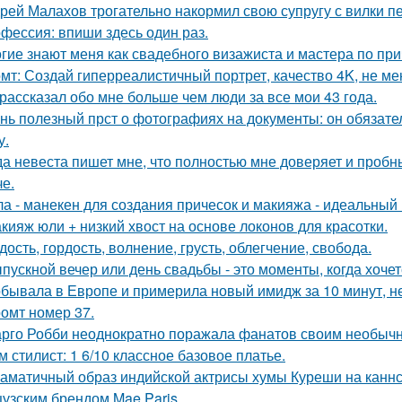
рей Малахов трогательно накормил свою супругу с вилки п
фессия: впиши здесь один раз.
гие знают меня как свадебного визажиста и мастера по при
мт: Создай гиперреалистичный портрет, качество 4K, не ме
рассказал обо мне больше чем люди за все мои 43 года.
нь полезный прст о фотографиях на документы: он обязате
у.
да невеста пишет мне, что полностью мне доверяет и пробн
че.
ла - манекен для создания причесок и макияжа - идеальный
кияж юли + низкий хвост на основе локонов для красотки.
дость, гордость, волнение, грусть, облегчение, свобода.
пускной вечер или день свадьбы - это моменты, когда хочет
бывала в Европе и примерила новый имидж за 10 минут, не
омт номер 37.
рго Робби неоднократно поражала фанатов своим необычн
м стилист: 1 6/10 классное базовое платье.
аматичный образ индийской актрисы хумы Куреши на каннс
узским брендом Mae Paris.