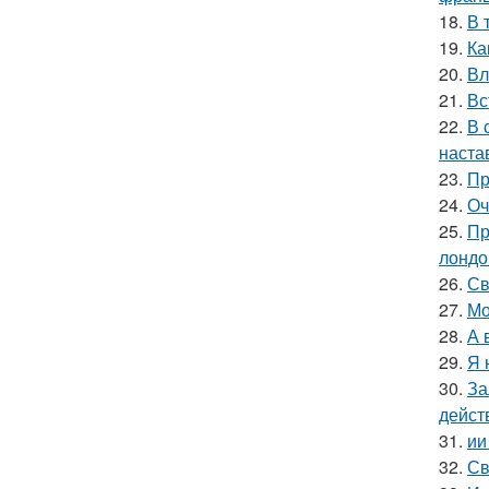
18.
В 
19.
Ка
20.
Вл
21.
Вс
22.
В 
наста
23.
Пр
24.
Оч
25.
Пр
лондо
26.
Св
27.
Мо
28.
А 
29.
Я 
30.
За
дейст
31.
ии
32.
Св