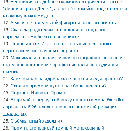
16.
Репетиция свадебного макияжа и прически - это не
"Лишняя Трата Денег", а способ спокойно подготовиться
к самому важному дню.
17.
У меня нет идеальной фигуры и плоского живота.
18.
Сказала родителям, что пошли на свидание с
парнем, а сами были на вечеринке.
19.
Подопытные. Итак, на растерзании несколько
персонажей, мы начнем с первого.
20.
Максимально реалистичная фотография, нежное и
статусное настроение профессиональной студийной
съемки.
21.
Как я финал на адреналине без сна и еды прошла?
22.
Сколько времени нужно на сборы невесты?
23.
Портрет. Иифото. Промпт.
24.
Встречайте первую обложку нового номера Wedding
апрель - май'26, вдохновленного эстетикой ревущих
двадцатых.
25.
Съёмка юный художник.
26.
Промпт: сгенерируй темный монохромный