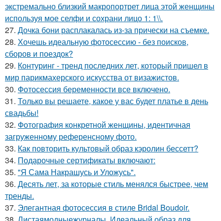
экстремально близкий макропортрет лица этой женщины
используя мое селфи и сохрани лицо 1: 1\\.
27.
Дочка бони расплакалась из-за прически на съемке.
28.
Хочешь идеальную фотосессию - без поисков,
сборов и поездок?
29.
Контуринг - тренд последних лет, который пришел в
мир парикмахерского искусства от визажистов.
30.
Фотосессия беременности все включено.
31.
Только вы решаете, какое у вас будет платье в день
свадьбы!
32.
Фотография конкретной женщины, идентичная
загруженному референсному фото.
33.
Как повторить культовый образ кэролин бессетт?
34.
Подарочные сертификаты включают:
35.
"Я Сама Накрашусь и Уложусь".
36.
Десять лет, за которые стиль менялся быстрее, чем
тренды.
37.
Элегантная фотосессия в стиле Bridal Boudoir.
38.
Листаямодныежурналы. Идеальный образ для