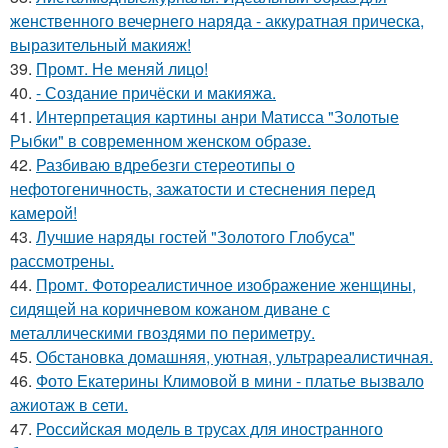
женственного вечернего наряда - аккуратная прическа,
выразительный макияж!
39.
Промт. Не меняй лицо!
40.
- Создание причёски и макияжа.
41.
Интерпретация картины анри Матисса "Золотые
Рыбки" в современном женском образе.
42.
Разбиваю вдребезги стереотипы о
нефотогеничность, зажатости и стеснения перед
камерой!
43.
Лучшие наряды гостей "Золотого Глобуса"
рассмотрены.
44.
Промт. Фотореалистичное изображение женщины,
сидящей на коричневом кожаном диване с
металлическими гвоздями по периметру.
45.
Обстановка домашняя, уютная, ультрареалистичная.
46.
Фото Екатерины Климовой в мини - платье вызвало
ажиотаж в сети.
47.
Российская модель в трусах для иностранного