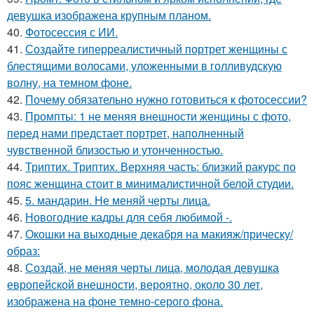
девушка изображена крупным планом.
40.
Фотосессия с ИИ.
41.
Создайте гиперреалистичный портрет женщины с
блестящими волосами, уложенными в голливудскую
волну, на темном фоне.
42.
Почему обязательно нужно готовиться к фотосессии?
43.
Промпты: 1 не меняя внешности женщины с фото,
перед нами предстает портрет, наполненный
чувственной близостью и утонченностью.
44.
Триптих. Триптих. Верхняя часть: близкий ракурс по
пояс женщина стоит в минималистичной белой студии.
45.
5. мандарин. Не меняй черты лица.
46.
Новогодние кадры для себя любимой -.
47.
Окошки на выходные декабря на макияж/прическу/
образ:
48.
Создай, не меняя черты лица, молодая девушка
европейской внешности, вероятно, около 30 лет,
изображена на фоне темно-серого фона.