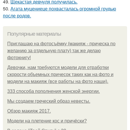
49.
Щекастая девчуля получилась.
50.
Агата муцениеце похвасталась огромной грудью
после родов.
Популярные материалы
Приглашаю на фотосъёмку (макияж - прическа по
желанию за отдельную плату) так же делаю
фотокнигу!
Девочки, нам требуются модели для отработки
скорости объемных причесок таких как на фото и
модели на макияж (все работы на фото наши).
333 способа пополнения женской энергии.
Мы создаем греческий образ невесты.
Обзор макияж 2017.
Модели на плетение кос и причёски?