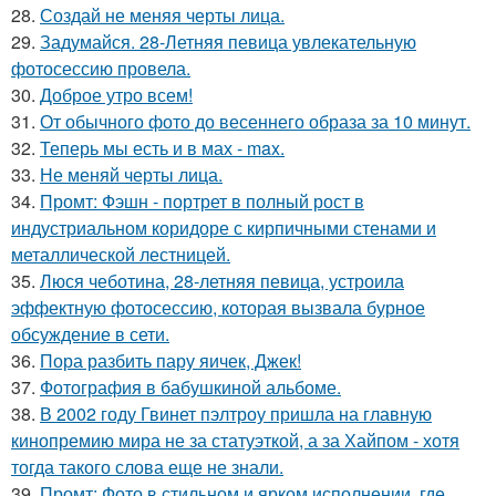
28.
Создай не меняя черты лица.
29.
Задумайся. 28-Летняя певица увлекательную
фотосессию провела.
30.
Доброе утро всем!
31.
От обычного фото до весеннего образа за 10 минут.
32.
Теперь мы есть и в мах - max.
33.
Не меняй черты лица.
34.
Промт: Фэшн - портрет в полный рост в
индустриальном коридоре с кирпичными стенами и
металлической лестницей.
35.
Люся чеботина, 28-летняя певица, устроила
эффектную фотосессию, которая вызвала бурное
обсуждение в сети.
36.
Пора разбить пару яичек, Джек!
37.
Фотография в бабушкиной альбоме.
38.
В 2002 году Гвинет пэлтроу пришла на главную
кинопремию мира не за статуэткой, а за Хайпом - хотя
тогда такого слова еще не знали.
39.
Промт: Фото в стильном и ярком исполнении, где