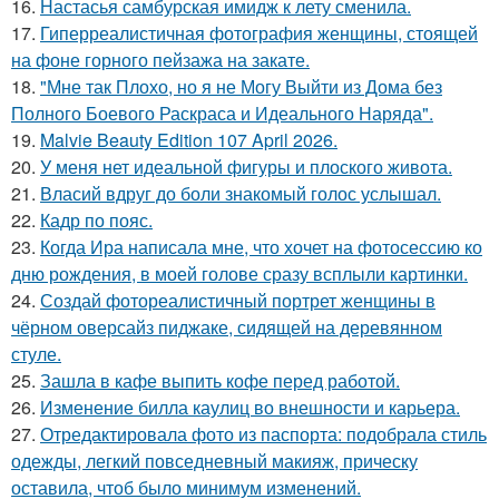
16.
Настасья самбурская имидж к лету сменила.
17.
Гиперреалистичная фотография женщины, стоящей
на фоне горного пейзажа на закате.
18.
"Мне так Плохо, но я не Могу Выйти из Дома без
Полного Боевого Раскраса и Идеального Наряда".
19.
Malvie Beauty Edition 107 April 2026.
20.
У меня нет идеальной фигуры и плоского живота.
21.
Власий вдруг до боли знакомый голос услышал.
22.
Кадр по пояс.
23.
Когда Ира написала мне, что хочет на фотосессию ко
дню рождения, в моей голове сразу всплыли картинки.
24.
Создай фотореалистичный портрет женщины в
чёрном оверсайз пиджаке, сидящей на деревянном
стуле.
25.
Зашла в кафе выпить кофе перед работой.
26.
Изменение билла каулиц во внешности и карьера.
27.
Отредактировала фото из паспорта: подобрала стиль
одежды, легкий повседневный макияж, прическу
оставила, чтоб было минимум изменений.