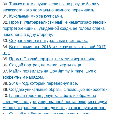
30.
Только в том случае, если вы ни разу не были у
визажиста - это нормально немного переживать.
31.
Кукольный мир за кулисами.
32.
Промт. Ультрареалистичный кинематографический
портрет женщины, увиденной сзади, ее голова слегка
наклонена в одну сторону.
33.
Сохрани лицо и натуральный цвет волос.
34.
Все вспоминают 2016, а я хочу показать свой 2017
год.
35.
Промт: Создай портрет, не меняя черты лица.
36.
Создай портрет, не меняя черты лица.
37.
Майли появилась на шоу Jimmy Kimmel Live с
эффектным нарядом.
38.
2016 - год, который перевернул всё.
39.
Создаю уникальные образы с помощью нейросетей:
40.
Главная героиня девушка с фото изображена
спереди в полуретушированной постановке, мы видим
мягко раскрашенные пряди и аккуратные пучки волос.
41.
Создай изображение, не меняя черты лица.