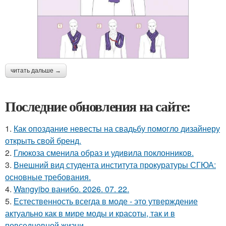
читать дальше →
Последние обновления на сайте:
1.
Как опоздание невесты на свадьбу помогло дизайнеру
открыть свой бренд.
2.
Глюкоза сменила образ и удивила поклонников.
3.
Внешний вид студента института прокуратуры СГЮА:
основные требования.
4.
Wangyibo ванибо. 2026. 07. 22.
5.
Естественность всегда в моде - это утверждение
актуально как в мире моды и красоты, так и в
повседневной жизни.