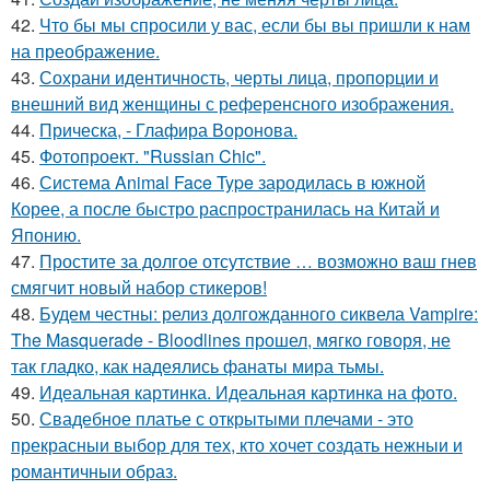
42.
Что бы мы спросили у вас, если бы вы пришли к нам
на преображение.
43.
Сохрани идентичность, черты лица, пропорции и
внешний вид женщины с референсного изображения.
44.
Прическа, - Глафира Воронова.
45.
Фотопроект. "Russian Chic".
46.
Система Animal Face Type зародилась в южной
Корее, а после быстро распространилась на Китай и
Японию.
47.
Простите за долгое отсутствие … возможно ваш гнев
смягчит новый набор стикеров!
48.
Будем честны: релиз долгожданного сиквела Vampire:
The Masquerade - Bloodlines прошел, мягко говоря, не
так гладко, как надеялись фанаты мира тьмы.
49.
Идеальная картинка. Идеальная картинка на фото.
50.
Свадебное платье с открытыми плечами - это
прекрасныи выбор для тех, кто хочет создать нежныи и
романтичныи образ.