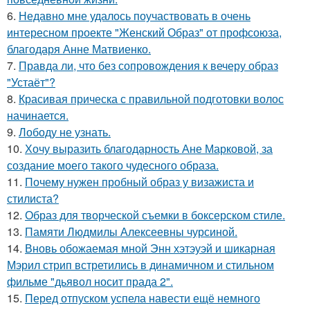
6.
Недавно мне удалось поучаствовать в очень
интересном проекте "Женский Образ" от профсоюза,
благодаря Анне Матвиенко.
7.
Правда ли, что без сопровождения к вечеру образ
"Устаёт"?
8.
Красивая прическа с правильной подготовки волос
начинается.
9.
Лободу не узнать.
10.
Хочу выразить благодарность Ане Марковой, за
создание моего такого чудесного образа.
11.
Почему нужен пробный образ у визажиста и
стилиста?
12.
Образ для творческой съемки в боксерском стиле.
13.
Памяти Людмилы Алексеевны чурсиной.
14.
Вновь обожаемая мной Энн хэтэуэй и шикарная
Мэрил стрип встретились в динамичном и стильном
фильме "дьявол носит прада 2".
15.
Перед отпуском успела навести ещё немного