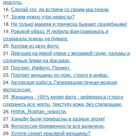
красоты.
16.
Сделай это, до встречи со своим мастером:
17.
Зачем нужно утро невесты?
18.
He только макияж и прическа бывают свадебными!
19.
Роковой образ. Я любила фантазировать и
создавала эскизы на бумаге.
20.
Коллаж из двух фото.
21.
Девушка на яркой улице с мозаикой гауди, пальмы и
солнечные блики на фасадах.
22.
Портрет. Иифото. Промпт.
23.
Портрет женщины по пояс, строго в анфас.
24.
Авторская работа. Гиперреалистичная модная
фотосессия.
25.
Женщина - 100% копия фото - референса (строго
сохранить все черты, текстуру кожи, без стилизации.
26.
Hrithik_Roshan_новости.
27.
Ханьфу были прекрасны в разные эпохи!
28.
Фотосессия беременности все включено.
29.
Хотите секрет красивой женщины?