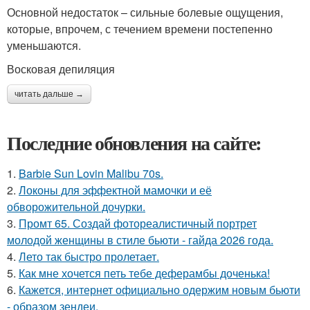
Основной недостаток – сильные болевые ощущения,
которые, впрочем, с течением времени постепенно
уменьшаются.
Восковая депиляция
читать дальше →
Последние обновления на сайте:
1.
Barbie Sun Lovin Malibu 70s.
2.
Локоны для эффектной мамочки и её
обворожительной дочурки.
3.
Промт 65. Создай фотореалистичный портрет
молодой женщины в стиле бьюти - гайда 2026 года.
4.
Лето так быстро пролетает.
5.
Как мне хочется петь тебе деферамбы доченька!
6.
Кажется, интернет официально одержим новым бьюти
- образом зендеи.