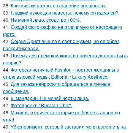
38.
Критически важно: сохранение внешности.
39.
Гладкий пучок для невесты: почему он идеален?
40.
Не меняй лицо, сходство 100%.
41.
Создай фотографию не отличимую от настоящего
фото.
42.
Софья Эрнст вышла в свет с мужем, но ее образ
раскритиковали.
43.
Почему для съёмок макияж и причёска должны быть
поярче?
44.
Фотореалистичный Fashion - портрет женщины в
стиле высокой моды, Editorial / Luxury Aesthetic.
45.
Для заказа нейрофото обращаться в личные
сообщения.
46.
5. мандарин. Не меняй черты лица.
47.
Фотопроект. "Russian Chic".
48.
Макияж, и прическа которые не боятся танцев до
утра!
49.
//Эксперимент, который заставил меня взглянуть на