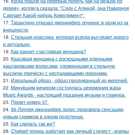
16.
Когда пошли на перерыв попить чай на резьбе по
дереву, коллега сказала: "Сяду с Алиной, она Наверное
Сделает Какой-нибудь Комплимент".
17.
Тарантино отказал дженнифер лоуренс в роли из-за
внешности.
18.
Стильная классика, которая всегда выглядит дорого
и актуально.
19.
Как пахнет счастливая женщина?
20.
Красивая женщина с роскошными длинными
каштановыми волосами, уложенными в стильную
высокую причёску с ниспадающими локонами.
21.
Идеальный образ - образ продуманный до мелочей.
22.
Минувшим вечером состоялась церемония жара
Music Awards - настоящий праздник музыки и гламура.
23.
Промт номер 37.
24.
56-Летняя дженнифер лопес произвела сенсацию
новым снимком в одном полотенце.
25.
Как сделать так же?
26.
Chatgpt теперь работает как личный стилист - юзеры