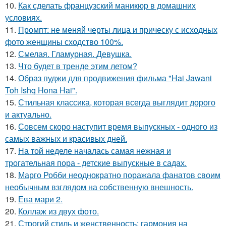
10.
Как сделать французский маникюр в домашних
условиях.
11.
Промпт: не меняй черты лица и прическу с исходных
фото женщины сходство 100%.
12.
Смелая. Гламурная. Девушка.
13.
Что будет в тренде этим летом?
14.
Образ пуджи для продвижения фильма "Hai Jawani
Toh Ishq Hona Hai".
15.
Стильная классика, которая всегда выглядит дорого
и актуально.
16.
Совсем скоро наступит время выпускных - одного из
самых важных и красивых дней.
17.
На той неделе началась самая нежная и
трогательная пора - детские выпускные в садах.
18.
Марго Робби неоднократно поражала фанатов своим
необычным взглядом на собственную внешность.
19.
Ева мари 2.
20.
Коллаж из двух фото.
21.
Строгий стиль и женственность: гармония на