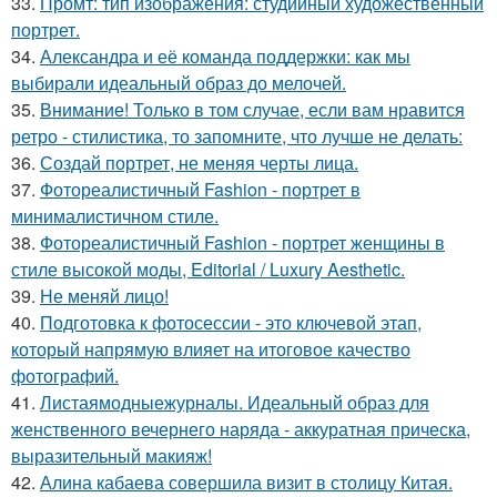
33.
Промт: тип изображения: студийный художественный
портрет.
34.
Александра и её команда поддержки: как мы
выбирали идеальный образ до мелочей.
35.
Внимание! Только в том случае, если вам нравится
ретро - стилистика, то запомните, что лучше не делать:
36.
Создай портрет, не меняя черты лица.
37.
Фотореалистичный Fashion - портрет в
минималистичном стиле.
38.
Фотореалистичный Fashion - портрет женщины в
стиле высокой моды, Editorial / Luxury Aesthetic.
39.
Не меняй лицо!
40.
Подготовка к фотосессии - это ключевой этап,
который напрямую влияет на итоговое качество
фотографий.
41.
Листаямодныежурналы. Идеальный образ для
женственного вечернего наряда - аккуратная прическа,
выразительный макияж!
42.
Алина кабаева совершила визит в столицу Китая.