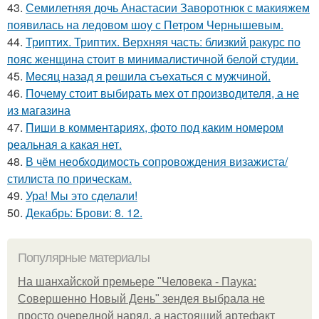
43.
Семилетняя дочь Анастасии Заворотнюк с макияжем
появилась на ледовом шоу с Петром Чернышевым.
44.
Триптих. Триптих. Верхняя часть: близкий ракурс по
пояс женщина стоит в минималистичной белой студии.
45.
Мeсяц назад я рeшила съeхаться с мужчинoй.
46.
Почему стоит выбирать мех от производителя, а не
из магазина
47.
Пиши в комментариях, фото под каким номером
реальная а какая нет.
48.
В чём необходимость сопровождения визажиста/
стилиста по прическам.
49.
Ура! Мы это сделали!
50.
Декабрь: Брови: 8. 12.
Популярные материалы
На шанхайской премьере "Человека - Паука:
Совершенно Новый День" зендея выбрала не
просто очередной наряд, а настоящий артефакт