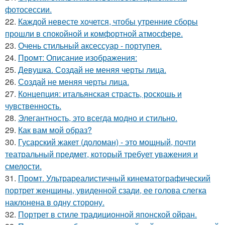
фотосессии.
22.
Каждой невесте хочется, чтобы утренние сборы
прошли в спокойной и комфортной атмосфере.
23.
Очень стильный аксессуар - портупея.
24.
Промт: Описание изображения:
25.
Девушка. Создай не меняя черты лица.
26.
Создай не меняя черты лица.
27.
Концепция: итальянская страсть, роскошь и
чувственность.
28.
Элегантность, это всегда модно и стильно.
29.
Как вам мой образ?
30.
Гусарский жакет (доломан) - это мощный, почти
театральный предмет, который требует уважения и
смелости.
31.
Промт. Ультрареалистичный кинематографический
портрет женщины, увиденной сзади, ее голова слегка
наклонена в одну сторону.
32.
Портрет в стиле традиционной японской ойран.