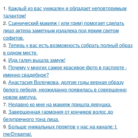
1.
Каждый из вас уникален и обладает неповторимым
талантом!
2.
Сценический макияж ( или грим) помогает сделать
лицо актера заметным издалека под ярким светом
софитов.
3.
Теперь у вас есть возможность собрать полный образ
в одном месте.
4.
Ида галич вышла замуж!
5.
Почему у многих самое красивое фото в паспорте -
именно свадебное?
6.
Анастасия Волочкова, долгие годы верная образу
белого лебедя, неожиданно появилась в совершенно
новом амплуа.
7.
Недавно ко мне на макияж пришла девушка.
8.
Завершенная гармония от кончиков волос до
безупречного тона лица.
9.
Больше уникальных промтов у нас на канале: t.
me/Dnsamai.