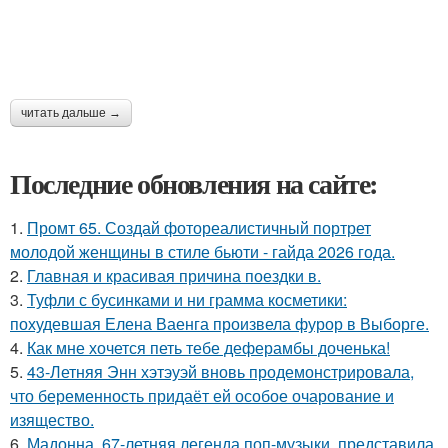
читать дальше →
Последние обновления на сайте:
1.
Промт 65. Создай фотореалистичный портрет
молодой женщины в стиле бьюти - гайда 2026 года.
2.
Главная и красивая причина поездки в.
3.
Туфли с бусинками и ни грамма косметики:
похудевшая Елена Ваенга произвела фурор в Выборге.
4.
Как мне хочется петь тебе деферамбы доченька!
5.
43-Летняя Энн хэтэуэй вновь продемонстрировала,
что беременность придаёт ей особое очарование и
изящество.
6.
Мадонна, 67-летняя легенда поп-музыки, представила