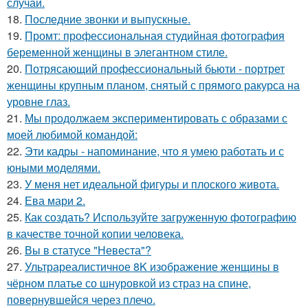
случай.
18.
Последние звонки и выпускные.
19.
Промт: профессиональная студийная фотография
беременной женщины в элегантном стиле.
20.
Потрясающий профессиональный бьюти - портрет
женщины крупным планом, снятый с прямого ракурса на
уровне глаз.
21.
Мы продолжаем экспериментировать с образами с
моей любимой командой:
22.
Эти кадры - напоминание, что я умею работать и с
юными моделями.
23.
У меня нет идеальной фигуры и плоского живота.
24.
Ева мари 2.
25.
Как создать? Используйте загруженную фотографию
в качестве точной копии человека.
26.
Вы в статусе "Невеста"?
27.
Ультрареалистичное 8K изображение женщины в
чёрном платье со шнуровкой из страз на спине,
повернувшейся через плечо.