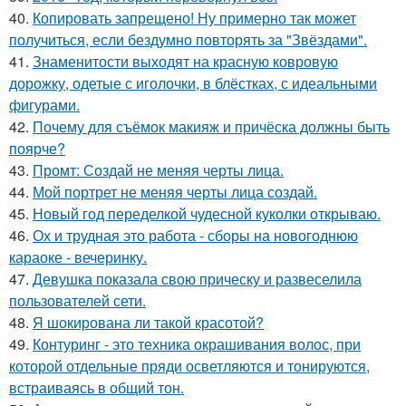
40.
Копировать запрещено! Ну примерно так может
получиться, если бездумно повторять за "Звёздами".
41.
Знаменитости выходят на красную ковровую
дорожку, одетые с иголочки, в блёстках, с идеальными
фигурами.
42.
Почему для съёмок макияж и причёска должны быть
поярче?
43.
Промт: Создай не меняя черты лица.
44.
Мой портрет не меняя черты лица создай.
45.
Новый год переделкой чудесной куколки открываю.
46.
Ох и трудная это работа - сборы на новогоднюю
караоке - вечеринку.
47.
Девушка показала свою прическу и развеселила
пользователей сети.
48.
Я шокирована ли такой красотой?
49.
Контуринг - это техника окрашивания волос, при
которой отдельные пряди осветляются и тонируются,
встраиваясь в общий тон.