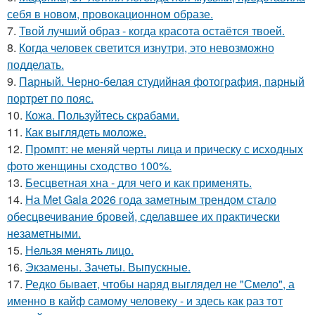
себя в новом, провокационном образе.
7.
Твой лучший образ - когда красота остаётся твоей.
8.
Когда человек светится изнутри, это невозможно
подделать.
9.
Парный. Черно-белая студийная фотография, парный
портрет по пояс.
10.
Кожа. Пользуйтесь скрабами.
11.
Как выглядеть моложе.
12.
Промпт: не меняй черты лица и прическу с исходных
фото женщины сходство 100%.
13.
Бесцветная хна - для чего и как применять.
14.
На Met Gala 2026 года заметным трендом стало
обесцвечивание бровей, сделавшее их практически
незаметными.
15.
Нельзя менять лицо.
16.
Экзамены. Зачеты. Выпускные.
17.
Редко бывает, чтобы наряд выглядел не "Смело", а
именно в кайф самому человеку - и здесь как раз тот