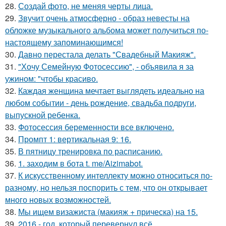
28.
Создай фото, не меняя черты лица.
29.
Звучит очень атмосферно - образ невесты на
обложке музыкального альбома может получиться по-
настоящему запоминающимся!
30.
Давно перестала делать "Свадебный Макияж".
31.
"Хочу Семейную Фотосессию", - объявила я за
ужином: "чтобы красиво.
32.
Каждая женщина мечтает выглядеть идеально на
любом событии - день рождение, свадьба подруги,
выпускной ребенка.
33.
Фотосессия беременности все включено.
34.
Промпт 1: вертикальная 9: 16.
35.
В пятницу тренировка по расписанию.
36.
1. заходим в бота t. me/Aizimabot.
37.
К искусственному интеллекту можно относиться по-
разному, но нельзя поспорить с тем, что он открывает
много новых возможностей.
38.
Мы ищем визажиста (макияж + прическа) на 15.
39.
2016 - год, который перевернул всё.