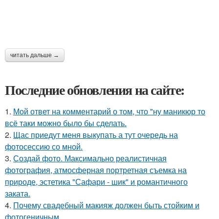
читать дальше →
Последние обновления на сайте:
1.
Мой ответ на комментарий о том, что "ну маникюр то
всё таки можно было бы сделать.
2.
Щас приедут меня выкупать а тут очередь на
фотосессию со мной.
3.
Создай фото. Максимально реалистичная
фотография, атмосферная портретная съемка на
природе, эстетика "Сафари - шик" и романтичного
заката.
4.
Почему свадебный макияж должен быть стойким и
фотогеничным.