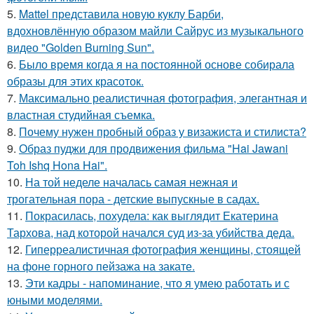
5.
Mattel представила новую куклу Барби,
вдохновлённую образом майли Сайрус из музыкального
видео "Golden Burning Sun".
6.
Было время когда я на постоянной основе собирала
образы для этих красоток.
7.
Максимально реалистичная фотография, элегантная и
властная студийная съемка.
8.
Почему нужен пробный образ у визажиста и стилиста?
9.
Образ пуджи для продвижения фильма "Hai Jawani
Toh Ishq Hona Hai".
10.
На той неделе началась самая нежная и
трогательная пора - детские выпускные в садах.
11.
Покрасилась, похудела: как выглядит Екатерина
Тархова, над которой начался суд из-за убийства деда.
12.
Гиперреалистичная фотография женщины, стоящей
на фоне горного пейзажа на закате.
13.
Эти кадры - напоминание, что я умею работать и с
юными моделями.