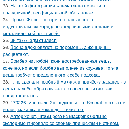
33.
На этой фотографии запечатлена невеста в
праздничной, неофициальной обстановке.
34.
Промт: Фэшн - портрет в полный рост в
индустриальном коридоре с кирпичными стенами и
металлической лестницей.
35.
ии таккк. адм стилист:
36.
Весна вдохновляет на перемены, а женщины -
расцветают.
37.
Бомбер из любой ткани востребованная вещь,
конечно, но если бомбер выполнен из кружева, то эта
вещь требует определенного к себе подхода.
38.
1. не сделали пробный макияж и причёску заранее - в
день свадьбы образ оказался совсем не таким, как
представлялось.
39.
170226: мне жаль Хо юнджин из Le Ssserafim из-за её
волос, макияжа и команды стилистов.
40.
Автор хочет, чтобы розэ из Blackpink больше
экспериментировала со своими причёсками и стилем.