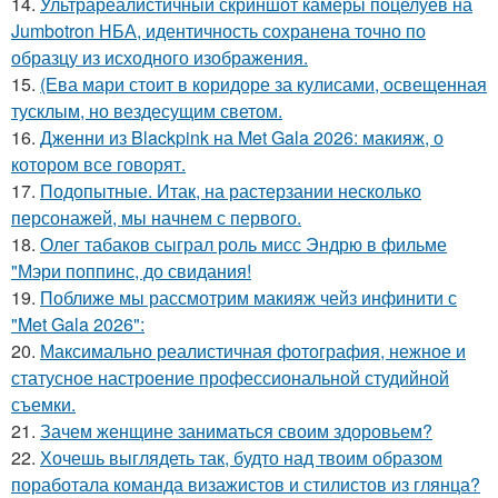
14.
Ультрареалистичный скриншот камеры поцелуев на
Jumbotron НБА, идентичность сохранена точно по
образцу из исходного изображения.
15.
(Ева мари стоит в коридоре за кулисами, освещенная
тусклым, но вездесущим светом.
16.
Дженни из Blackpink на Met Gala 2026: макияж, о
котором все говорят.
17.
Подопытные. Итак, на растерзании несколько
персонажей, мы начнем с первого.
18.
Олег табаков сыграл роль мисс Эндрю в фильме
"Мэри поппинс, до свидания!
19.
Поближе мы рассмотрим макияж чейз инфинити с
"Met Gala 2026":
20.
Максимально реалистичная фотография, нежное и
статусное настроение профессиональной студийной
съемки.
21.
Зачем женщине заниматься своим здоровьем?
22.
Хочешь выглядеть так, будто над твоим образом
поработала команда визажистов и стилистов из глянца?