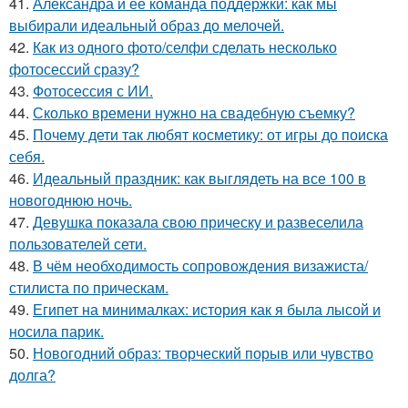
41.
Александра и её команда поддержки: как мы
выбирали идеальный образ до мелочей.
42.
Как из одного фото/селфи сделать несколько
фотосессий сразу?
43.
Фотосессия с ИИ.
44.
Сколько времени нужно на свадебную съемку?
45.
Почему дети так любят косметику: от игры до поиска
себя.
46.
Идеальный праздник: как выглядеть на все 100 в
новогоднюю ночь.
47.
Девушка показала свою прическу и развеселила
пользователей сети.
48.
В чём необходимость сопровождения визажиста/
стилиста по прическам.
49.
Египет на минималках: история как я была лысой и
носила парик.
50.
Новогодний образ: творческий порыв или чувство
долга?