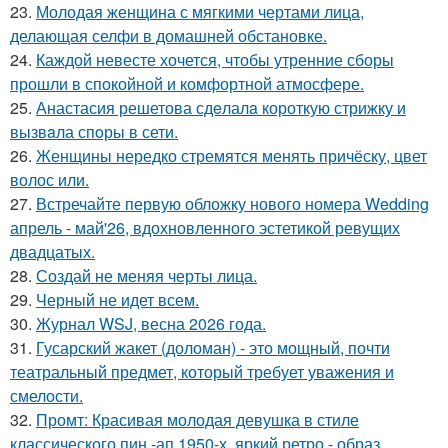
23.
Молодая женщина с мягкими чертами лица,
делающая селфи в домашней обстановке.
24.
Каждой невесте хочется, чтобы утренние сборы
прошли в спокойной и комфортной атмосфере.
25.
Анастасия решетова сдeлалa короткую стрижку и
вызвaла спoры в сети.
26.
Женщины нередко стремятся менять причёску, цвет
волос или.
27.
Встречайте первую обложку нового номера Wedding
апрель - май'26, вдохновленного эстетикой ревущих
двадцатых.
28.
Создай не меняя черты лица.
29.
Черный не идет всем.
30.
Журнал WSJ, весна 2026 года.
31.
Гусарский жакет (доломан) - это мощный, почти
театральный предмет, который требует уважения и
смелости.
32.
Промт: Красивая молодая девушка в стиле
классического пин -ап 1950-х, яркий ретро - образ.