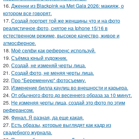
16.
Дженни из Blackpink на Met Gala 2026: макияж, о
котором все говорят.
17.
Создай портрет той же женщины что и на фото
реалистичное фото, снятое на Iphone 15/16 в
естественном режиме, высокое качество, живое и
атмосферное.
18.
Моё селфи как референс используй.
19.
Съёмка юный художник.
20.
Создай, не изменяй черты лица.
21.
Создай фото, не меняя черты лица.
22.
Про "Беременную" фотосъемку.
23.
Изменение билла каулиц во внешности и карьера.
24.
От обычного фото до весеннего образа за 10 минут.
25.
Не изменяя черты лица, создай это фото по этим
реферансом.
26.
Финал. Я разная, да еще какая.
27.
Есть образы, которые выглядят как кадр из
свадебного журнала.