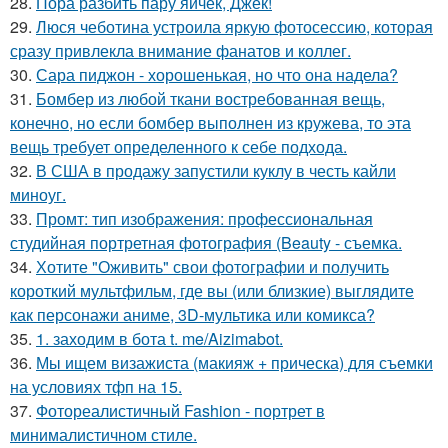
28.
Пора разбить пару яичек, Джек!
29.
Люся чеботина устроила яркую фотосессию, которая
сразу привлекла внимание фанатов и коллег.
30.
Сара пиджон - хорошенькая, но что она надела?
31.
Бомбер из любой ткани востребованная вещь,
конечно, но если бомбер выполнен из кружева, то эта
вещь требует определенного к себе подхода.
32.
В США в продажу запустили куклу в честь кайли
миноуг.
33.
Промт: тип изображения: профессиональная
студийная портретная фотография (Beauty - съемка.
34.
Хотите "Оживить" свои фотографии и получить
короткий мультфильм, где вы (или близкие) выглядите
как персонажи аниме, 3D-мультика или комикса?
35.
1. заходим в бота t. me/Aizimabot.
36.
Мы ищем визажиста (макияж + прическа) для съемки
на условиях тфп на 15.
37.
Фотореалистичный Fashion - портрет в
минималистичном стиле.