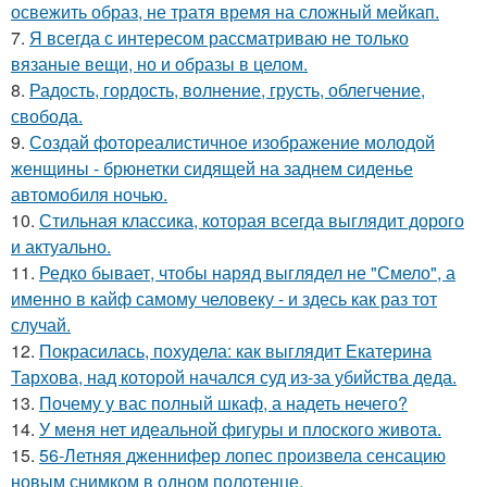
освежить образ, не тратя время на сложный мейкап.
7.
Я всегда с интересом рассматриваю не только
вязаные вещи, но и образы в целом.
8.
Радость, гордость, волнение, грусть, облегчение,
свобода.
9.
Создай фотореалистичное изображение молодой
женщины - брюнетки сидящей на заднем сиденье
автомобиля ночью.
10.
Стильная классика, которая всегда выглядит дорого
и актуально.
11.
Редко бывает, чтобы наряд выглядел не "Смело", а
именно в кайф самому человеку - и здесь как раз тот
случай.
12.
Покрасилась, похудела: как выглядит Екатерина
Тархова, над которой начался суд из-за убийства деда.
13.
Почему у вас полный шкаф, а надеть нечего?
14.
У меня нет идеальной фигуры и плоского живота.
15.
56-Летняя дженнифер лопес произвела сенсацию
новым снимком в одном полотенце.