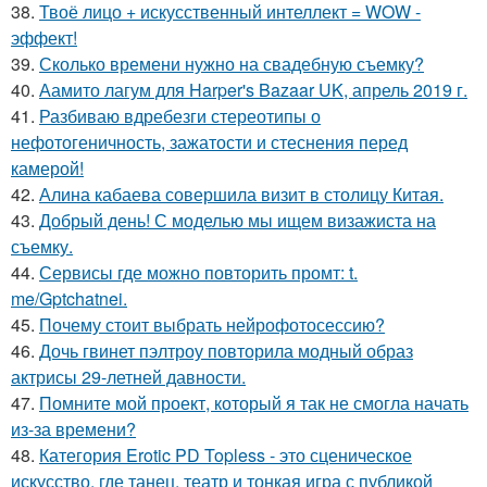
38.
Твоё лицо + искусственный интеллект = WOW -
эффект!
39.
Сколько времени нужно на свадебную съемку?
40.
Аамито лагум для Harper's Bazaar UK, апрель 2019 г.
41.
Разбиваю вдребезги стереотипы о
нефотогеничность, зажатости и стеснения перед
камерой!
42.
Алина кабаева совершила визит в столицу Китая.
43.
Добрый день! С моделью мы ищем визажиста на
съемку.
44.
Сервисы где можно повторить промт: t.
me/Gptchatnei.
45.
Почему стоит выбрать нейрофотосессию?
46.
Дочь гвинет пэлтроу повторила модный образ
актрисы 29-летней давности.
47.
Помните мой проект, который я так не смогла начать
из-за времени?
48.
Категория Erotic PD Topless - это сценическое
искусство, где танец, театр и тонкая игра с публикой