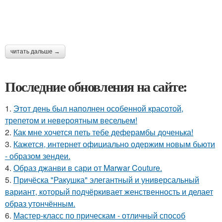
читать дальше →
Последние обновления на сайте:
1.
Этот день был наполнен особенной красотой,
трепетом и невероятным весельем!
2.
Как мне хочется петь тебе деферамбы доченька!
3.
Кажется, интернет официально одержим новым бьюти
- образом зендеи.
4.
Образ джанви в сари от Marwar Couture.
5.
Причёска "Ракушка" элегантный и универсальный
вариант, который подчёркивает женственность и делает
образ утончённым.
6.
Мастер-класс по прическам - отличный способ