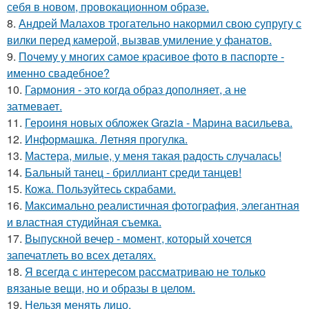
себя в новом, провокационном образе.
8.
Андрей Малахов трогательно накормил свою супругу с
вилки перед камерой, вызвав умиление у фанатов.
9.
Почему у многих самое красивое фото в паспорте -
именно свадебное?
10.
Гармония - это когда образ дополняет, а не
затмевает.
11.
Героиня новых обложек Grazia - Марина васильева.
12.
Информашка. Летняя прогулка.
13.
Мастера, милые, у меня такая радость случалась!
14.
Бальный танец - бриллиант среди танцев!
15.
Кожа. Пользуйтесь скрабами.
16.
Максимально реалистичная фотография, элегантная
и властная студийная съемка.
17.
Выпускной вечер - момент, который хочется
запечатлеть во всех деталях.
18.
Я всегда с интересом рассматриваю не только
вязаные вещи, но и образы в целом.
19.
Нельзя менять лицо.