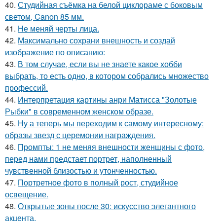
40.
Студийная съёмка на белой циклораме с боковым
светом, Canon 85 мм.
41.
Не меняй черты лица.
42.
Максимально сохрани внешность и создай
изображение по описанию:
43.
В том случае, если вы не знаете какое хобби
выбрать, то есть одно, в котором собрались множество
профессий.
44.
Интерпретация картины анри Матисса "Золотые
Рыбки" в современном женском образе.
45.
Ну а теперь мы переходим к самому интересному:
образы звезд с церемонии награждения.
46.
Промпты: 1 не меняя внешности женщины с фото,
перед нами предстает портрет, наполненный
чувственной близостью и утонченностью.
47.
Портретное фото в полный рост, студийное
освещение.
48.
Открытые зоны после 30: искусство элегантного
акцента.