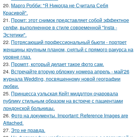
20.
Марго Робби: "Я Никогда не Считала Себя
Красивой".
21.
Промт: этот снимок представляет собой эффектное
селфи, выполненное в стиле современной "Insta -
Эстетики".
22.
Потрясающий профессиональный бьюти - портрет
женщины крупным планом, снятый с прямого ракурса на
уровне глаз.
23.
Промпт, который делает такое фото сам.
24.
Встречайте вторую обложку номера апрель - май'26
журнала Wedding, посвященному новой географии
любви.
25.
Принцесса уэльская Кейт миддлтон очаровала
публику стильным образом на встрече с пациентами
лондонской больницы.
26.
Фото на документы. Important: Reference Images are
Attached.
27.
Это не правда.