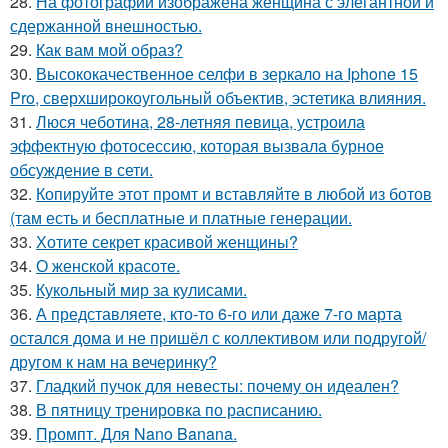
28.
На фотографии изображена женщина с элегантной и
сдержанной внешностью.
29.
Как вам мой образ?
30.
Высококачественное селфи в зеркало на Iphone 15
Pro, сверхширокоугольный объектив, эстетика влияния.
31.
Люся чеботина, 28-летняя певица, устроила
эффектную фотосессию, которая вызвала бурное
обсуждение в сети.
32.
Копируйте этот промт и вставляйте в любой из ботов
(там есть и бесплатные и платные генерации.
33.
Хотите секрет красивой женщины?
34.
О женской красоте.
35.
Кукольный мир за кулисами.
36.
А представляете, кто-то 6-го или даже 7-го марта
остался дома и не пришёл с коллективом или подругой/
другом к нам на вечеринку?
37.
Гладкий пучок для невесты: почему он идеален?
38.
В пятницу тренировка по расписанию.
39.
Промпт. Для Nano Banana.