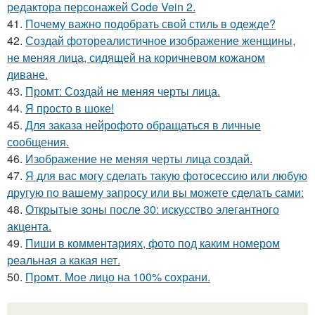
редактора персонажей Code Vein 2.
41.
Почему важно подобрать свой стиль в одежде?
42.
Создай фотореалистичное изображение женщины,
не меняя лица, сидящей на коричневом кожаном
диване.
43.
Промт: Создай не меняя черты лица.
44.
Я просто в шоке!
45.
Для заказа нейрофото обращаться в личные
сообщения.
46.
Изображение не меняя черты лица создай.
47.
Я для вас могу сделать такую фотосессию или любую
другую по вашему запросу или вы можете сделать сами:
48.
Открытые зоны после 30: искусство элегантного
акцента.
49.
Пиши в комментариях, фото под каким номером
реальная а какая нет.
50.
Промт. Мое лицо на 100% сохрани.