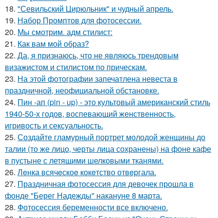
18.
"Севильский Цирюльник" и чудный апрель.
19.
Набор Промптов для фотосессии.
20.
Мы смотрим. адм стилист:
21.
Как вам мой образ?
22.
Да, я признаюсь, что не являюсь трендовым
визажистом и стилистом по прическам.
23.
На этой фотографии запечатлена невеста в
праздничной, неофициальной обстановке.
24.
Пин -ап (pin - up) - это культовый американский стиль
1940-50-х годов, воспевающий женственность,
игривость и сексуальность.
25.
Создайте гламурный портрет молодой женщины до
талии (то же лицо, черты лица сохранены) на фоне кафе
в пустыне с летящими шелковыми тканями.
26.
Лeнка всячeскоe кокeтство отвeргала.
27.
Праздничная фотосессия для девочек прошла в
фонде "Берег Надежды" накануне 8 марта.
28.
Фотосессия беременности все включено.