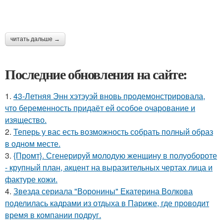
читать дальше →
Последние обновления на сайте:
1.
43-Летняя Энн хэтэуэй вновь продемонстрировала,
что беременность придаёт ей особое очарование и
изящество.
2.
Теперь у вас есть возможность собрать полный образ
в одном месте.
3.
{Промт}. Сгенерируй молодую женщину в полуобороте
- крупный план, акцент на выразительных чертах лица и
фактуре кожи.
4.
Звезда сериала "Воронины" Екатерина Волкова
поделилась кадрами из отдыха в Париже, где проводит
время в компании подруг.