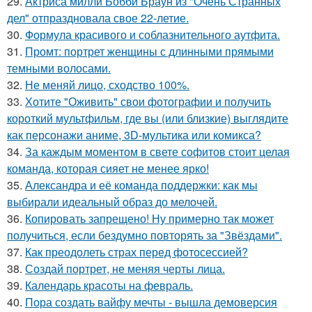
29.
Актриса милли Бобби Браун из "Очень Странных
дел" отпраздновала свое 22-летие.
30.
Формула красивого и соблазнительного аутфита.
31.
Промт: портрет женщины с длинными прямыми
темными волосами.
32.
Не меняй лицо, сходство 100%.
33.
Хотите "Оживить" свои фотографии и получить
короткий мультфильм, где вы (или близкие) выглядите
как персонажи аниме, 3D-мультика или комикса?
34.
За каждым моментом в свете софитов стоит целая
команда, которая сияет не менее ярко!
35.
Александра и её команда поддержки: как мы
выбирали идеальный образ до мелочей.
36.
Копировать запрещено! Ну примерно так может
получиться, если бездумно повторять за "Звёздами".
37.
Как преодолеть страх перед фотосессией?
38.
Создай портрет, не меняя черты лица.
39.
Календарь красоты на февраль.
40.
Пора создать вайфу мечты - вышла демоверсия