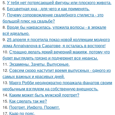
5.
У тебя нет потрясающей фигуры или плоского живота.
6.
Бесцветная хна - для чего и как применять.
7.
Почему сопровождение свадебного стилиста - это
большой плюс на свадьбе?
8.
Вроде бы накрасилась, уложила волосы - в зеркале
всё идеально.
9.
25 апреля я посетила показ новой коллекции модного
дома Annaivanova в Саратове, я осталась в восторге!
10.
Страшно делать яркий вечерний макияж, потому что
будет выглядеть грязно и подчеркнет все нюансы.
11.
Экзамены. Зачеты. Выпускные.
12.
Совсем скоро наступит время выпускных - одного из
самых важных и красивых дней.
13.
Марго Робби неоднократно поражала фанатов своим
необычным взглядом на собственную внешность.
14.
Каким может быть мужской портрет?
15.
Как сделать так же?
16.
Портрет. Иифото. Промпт.
17.
Кадр по пояс.