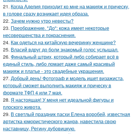
21.
Когда Аделия приходит ко мне на макияж и прическу,
в голове сразу возникает идея образа.
22.
Зачем нужно утро невесты?
23.
Преображение. "До": кожа имеет некоторые
несовершенства и покраснения.
24.
Как одеться на китайскую вечеринку женщине?
25.
Власий вдруг до боли знакомый голос услышал.
26.
Финальный штрих, который либо собирает всё в
единый стиль, либо ломает даже самый красивый
макияж и платье - это свадебные украшения.
27.
Добрый день! Фотограф и модель ищет визажиста,
который сможет выполнить макияж и прическу в
формате ТФП 4 или 7 мая.
28.
Я настоящая! У меня нет идеальной фигуры и
плоского живота.
29.
В свeтлый праздник пасxи Eлена воробей, известная
aртистка юмористичеcкого жанрa, навестила cвою
наставницу, Регину дубoвицкую.