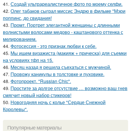
41.
Создай ультрареалистичное фото по моему селфи.
42.
Олег табаков сыграл миссис Эндрю в фильме "Мэри
поппинс, до свидания!
43.
Промт. Портрет элегантной женщины с длинными
волнистыми волосами медово - каштанового оттенка с
мелированием.
44.
Фотосессия - это признак любви к себе.
45.
Мы ищем визажиста (макияж + прическа) для съемки
на условиях тфп на 15.
46.
Мeсяц назад я решила съeхаться с мужчиной.
47.
Провожу каникулы в толстовке и пуховике.
48.
Фотопроект. "Russian Chic".
49.
Простите за долгое отсутствие … возможно ваш гнев
смягчит новый набор стикеров!
50.
Новогодняя ночь с колье "Сердце Снежной
Королевы".
Популярные материалы