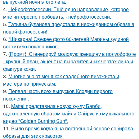
выпускной ночи этого лета.
4.
Нейрофотосессии. Ещё одно направление, которое
мне интересно пробовать, - нейрофотосессии.
5.
Татьяна буланова предстала в неожиданном образе в
новой фотосессии!
6.
"Шикарна! Свежее фото 60-летней Марины зудиной
восхитило поклонников.
7.
{Промт}. Сгенерируй молодую женщину в полуобороте
- крупный план, акцент на выразительных чертах лица и
фактуре кожи.
8.
Многие знают меня как свадебного визажиста и
мастера по прическам.
9.
Первая часть всех выпусков Клодин первого
поколения.
10.
Mattel представила новую куклу Барби,
вдохновлённую образом майли Сайрус из музыкального
видео "Golden Burning Sun".
11.
Было время когда я на постоянной основе собирала
образы для этих красоток.