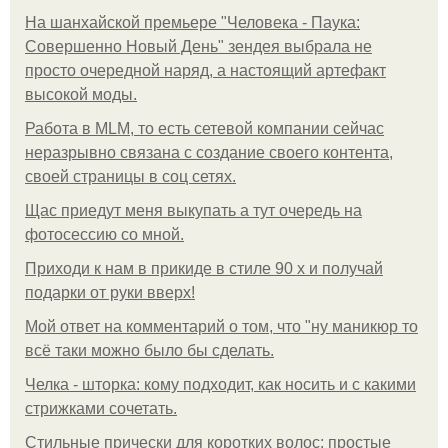
На шанхайской премьере "Человека - Паука:
Совершенно Новый День" зендея выбрала не
просто очередной наряд, а настоящий артефакт
высокой моды.
Работа в MLM, то есть сетевой компании сейчас
неразрывно связана с создание своего контента,
своей страницы в соц сетях.
Щас приедут меня выкупать а тут очередь на
фотосессию со мной.
Приходи к нам в прикиде в стиле 90 х и получай
подарки от руки вверх!
Мой ответ на комментарий о том, что "ну маникюр то
всё таки можно было бы сделать.
Челка - шторка: кому подходит, как носить и с какими
стрижками сочетать.
Стильные прически для коротких волос: простые