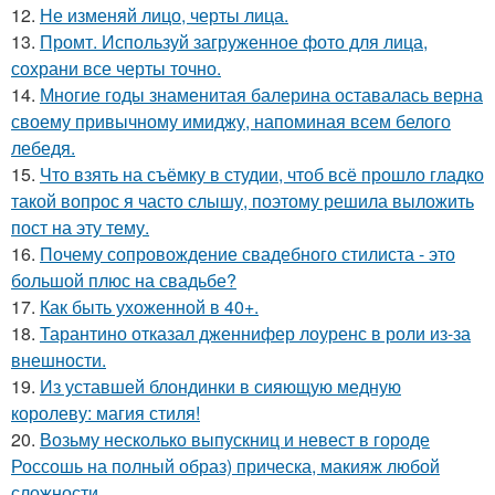
12.
Не изменяй лицо, черты лица.
13.
Промт. Используй загруженное фото для лица,
сохрани все черты точно.
14.
Многие годы знаменитая балерина оставалась верна
своему привычному имиджу, напоминая всем белого
лебедя.
15.
Что взять на съёмку в студии, чтоб всё прошло гладко
такой вопрос я часто слышу, поэтому решила выложить
пост на эту тему.
16.
Почему сопровождение свадебного стилиста - это
большой плюс на свадьбе?
17.
Как быть ухоженной в 40+.
18.
Тарантино отказал дженнифер лоуренс в роли из-за
внешности.
19.
Из уставшей блондинки в сияющую медную
королеву: магия стиля!
20.
Возьму несколько выпускниц и невест в городе
Россошь на полный образ) прическа, макияж любой
сложности.