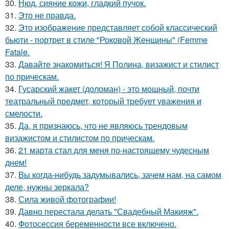
30.
Нюд, сияние кожи, гладкий пучок.
31.
Это не правда.
32.
Это изображение представляет собой классический
бьюти - портрет в стиле "Роковой Женщины" (Femme
Fatale.
33.
Давайте знакомиться! Я Полина, визажист и стилист
по прическам.
34.
Гусарский жакет (доломан) - это мощный, почти
театральный предмет, который требует уважения и
смелости.
35.
Да, я признаюсь, что не являюсь трендовым
визажистом и стилистом по прическам.
36.
21 марта стал для меня по-настоящему чудесным
днем!
37.
Вы когда-нибудь задумывались, зачем нам, на самом
деле, нужны зеркала?
38.
Сила живой фотографии!
39.
Давно перестала делать "Свадебный Макияж".
40.
Фотосессия беременности все включено.