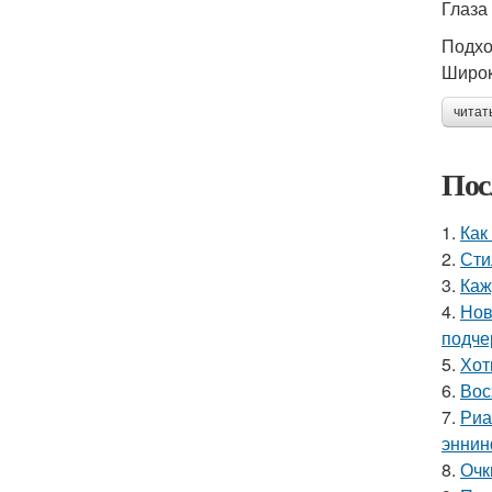
Глаза
Подхо
Широк
читат
Пос
1.
Как
2.
Сти
3.
Каж
4.
Нов
подче
5.
Хот
6.
Вос
7.
Риа
эннин
8.
Очк