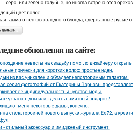
 — серо- или зелено-голубые, но иногда встречаются орехо
дящий цвет волос
ая гамма оттенков холодного блонда, сдержанные русые о
ь дальше →
ледние обновления на сайте:
 опоздание невесты на свадьбу помогло дизайнеру открыть 
льные прически для коротких волос: простые идеи.
дый из вас уникален и обладает неповторимым талантом!
ая серия фотографий от Екатерины Варнавы представляет 
ркивает её индивидуальность и чувство моды.
ите украсить дом или сделать памятный подарок?
хищают меня некоторые дамы, конечно.
нна стала героиней нового выпуска журнала Ee72, а креа
фул.
и - стильный аксессуар и имиджевый инструмент.