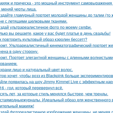
кияж и прическа - это мощный инструмент самовыражения и
 меняй черты лица.
здайте гламурный портрет молодой женщины до талии (то ж
не с летящими шелковыми тканями.
здай ультрареалистичное фото по моему селфи.
лько вы решаете, какое у вас будет платье в день свадьбы!
к повторить культовый образ кэролин бессетт?
омт. Ультрареалистичный кинематографический портрет жен
нена в одну сторону.
омт. Портрет элегантной женщины с длинными волнистыми 
ованием.
храни лицо и натуральный цвет волос.
тор хочет, чтобы розэ из Blackpink больше экспериментиро
йли появилась на шоу Jimmy Kimmel Live с эффектным нар
16 - год, который перевернул всё.
сять лет, за которые стиль менялся быстрее, чем тренды.
стаямодныежурналы. Идеальный образ для женственного ве
ительный макияж!
здай фотореалистичное изображение женщины, не меняя л