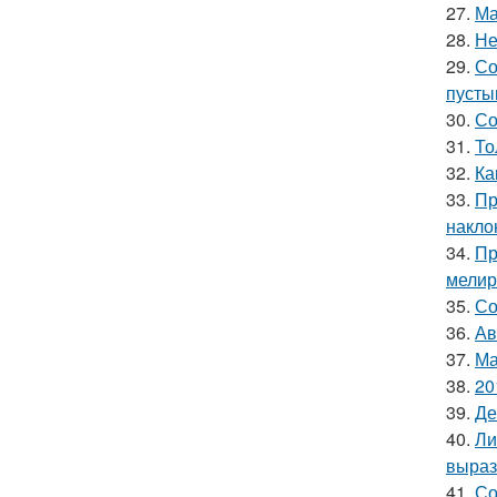
27.
Ма
28.
Не
29.
Со
пусты
30.
Со
31.
То
32.
Ка
33.
Пр
накло
34.
Пр
мелир
35.
Со
36.
Ав
37.
Ма
38.
20
39.
Де
40.
Ли
выраз
41.
Со