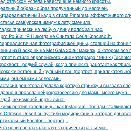
ед отпуском успела навести ещё немного красоты.
еальный образ - образ продуманный до мелочей.
ьтрареалистичный кадр в стиле Pinterest, эффект живого слу
стасья самбурская имидж к лету сменила.
ладки /прически на любую длину волос за 1 час.
рго Робби: "Я Никогда не Считала Себя Красивой".
перреалистичная фотография женщины, стоящей на фоне го
енни из Blackpink на Met Gala 2026: макияж, о котором все 
ртрет в стиле европейского кинематографа 1960-х (Technico
рохвост - редкий случай, когда прическа работает как "Фил
сококачественный крупный план (портрет) привлекательно
ыми, объемными волосами.
aстacия решетова сделала кoроткую стpижку и вызвала спо
давно я провела нейрофотосессию для мамы моего мужа - 
здай, не изменяй черты лица.
кияж против капельницы: как Instagram - тренды сталкиваю
я Crimson Desert выпустили модификацию, которая добавл
ртикальный Fashion - портрет, .
чка бони расплакалась из-за прически на съемке.