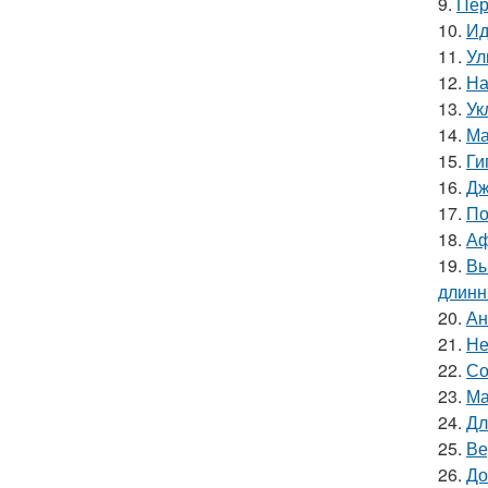
9.
Пер
10.
Ид
11.
Ул
12.
На
13.
Ук
14.
Ма
15.
Ги
16.
Дж
17.
По
18.
Аф
19.
Вы
длинн
20.
Ан
21.
Не
22.
Со
23.
Ма
24.
Дл
25.
Ве
26.
До