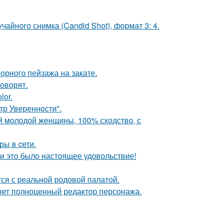
чайного снимка (Candid Shot), формат 3: 4.
рного пейзажа на закате.
говорят.
lor.
ьтр Уверенности".
й молодой женщины, 100% сходство, с
ры в cети.
и это было настоящее удовольствие!
тся с реальной родовой палатой.
яет полноценный редактор персонажа.