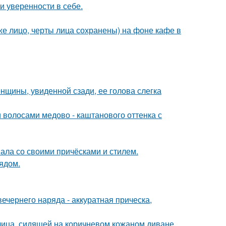
 уверенности в себе.
е лицо, черты лица сохранены) на фоне кафе в
щины, увиденной сзади, ее голова слегка
волосами медово - каштанового оттенка с
вала со своими причёсками и стилем.
ядом.
чернего наряда - аккуратная прическа,
ица, сидящей на коричневом кожаном диване.