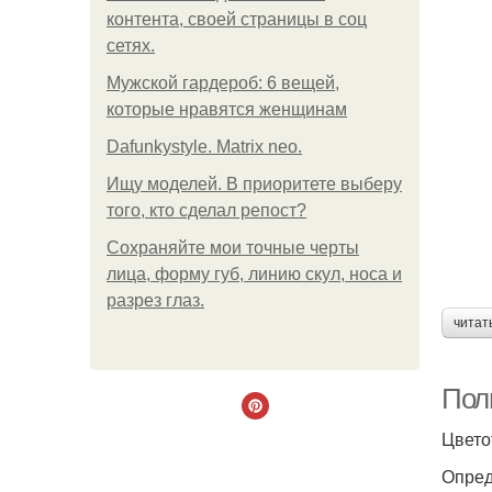
контента, своей страницы в соц
сетях.
Мужской гардероб: 6 вещей,
которые нравятся женщинам
Dafunkystyle. Matrix neo.
Ищу моделей. В приоритете выберу
того, кто сделал репост?
Сохраняйте мои точные черты
лица, форму губ, линию скул, носа и
разрез глаз.
читат
Пол
Цвето
Опред