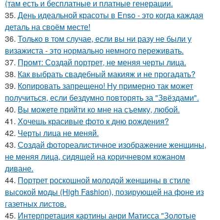
(там есть и бесплатные и платные генерации.
35.
День идеальной красоты в Enso - это когда каждая
деталь на своём месте!
36.
Только в том случае, если вы ни разу не были у
визажиста - это нормально немного переживать.
37.
Промт: Создай портрет, не меняя черты лица.
38.
Как выбрать свадебный макияж и не прогадать?
39.
Копировать запрещено! Ну примерно так может
получиться, если бездумно повторять за "Звёздами".
40.
Вы можете прийти ко мне на съемку, любой.
41.
Хочешь красивые фото к дню рождения?
42.
Черты лица не меняй.
43.
Создай фотореалистичное изображение женщины,
не меняя лица, сидящей на коричневом кожаном
диване.
44.
Портрет роскошной молодой женщины в стиле
высокой моды (High Fashion), позирующей на фоне из
газетных листов.
45.
Интерпретация картины анри Матисса "Золотые