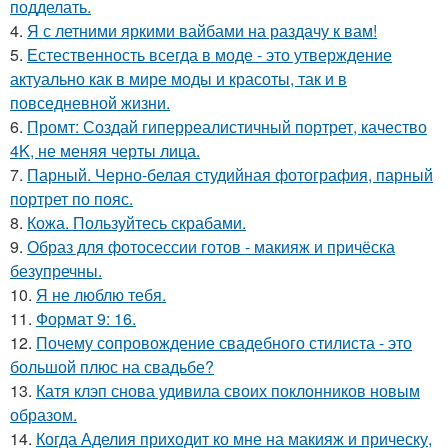
подделать.
4.
Я с летними яркими вайбами на раздачу к вам!
5.
Естественность всегда в моде - это утверждение
актуально как в мире моды и красоты, так и в
повседневной жизни.
6.
Промт: Создай гиперреалистичный портрет, качество
4K, не меняя черты лица.
7.
Парный. Черно-белая студийная фотография, парный
портрет по пояс.
8.
Кожа. Пользуйтесь скрабами.
9.
Образ для фотосессии готов - макияж и причёска
безупречны.
10.
Я не люблю тебя.
11.
Формат 9: 16.
12.
Почему сопровождение свадебного стилиста - это
большой плюс на свадьбе?
13.
Катя клэп снова удивила своих поклонников новым
образом.
14.
Когда Аделия приходит ко мне на макияж и прическу,