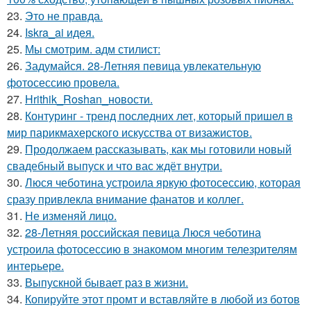
23.
Это не правда.
24.
Iskra_ai идея.
25.
Мы смотрим. адм стилист:
26.
Задумайся. 28-Летняя певица увлекательную
фотосессию провела.
27.
Hrithik_Roshan_новости.
28.
Контуринг - тренд последних лет, который пришел в
мир парикмахерского искусства от визажистов.
29.
Продолжаем рассказывать, как мы готовили новый
свадебный выпуск и что вас ждёт внутри.
30.
Люся чеботина устроила яркую фотосессию, которая
сразу привлекла внимание фанатов и коллег.
31.
Не изменяй лицо.
32.
28-Летняя российская певица Люся чеботина
устроила фотосессию в знакомом многим телезрителям
интерьере.
33.
Выпускной бывает раз в жизни.
34.
Копируйте этот промт и вставляйте в любой из ботов