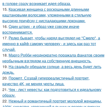
в голове сразу возникает идея образа.
15.
Красивая женщина с роскошными длинными
каштановыми волосами, уложенными в стильную
высокую причёску с ниспадающими локонами.
16.
Один штрих - и образ уже совсем иначе
воспринимается.
17.
Редко бывает, чтобы наряд выглядел не "Смело", а
именно в кайф самому человеку - и здесь как раз тот
случай.
18.
Марго Робби неоднократно поражала фанатов своим
необычным взглядом на собственную внешность.
19.
На свадьбу обещали солнце, а весь день будет лить
дождь.
20.
Промпт. Создай гиперреалистичный портрет,
качество 4K, не меняя черты лица.
21.
Чек - лист невесты: как подготовиться к идеальному
образу.
22.
Нежный и романтичный портрет молодой женщины,
100% сходство, утопающей в пышных розовых пионах.