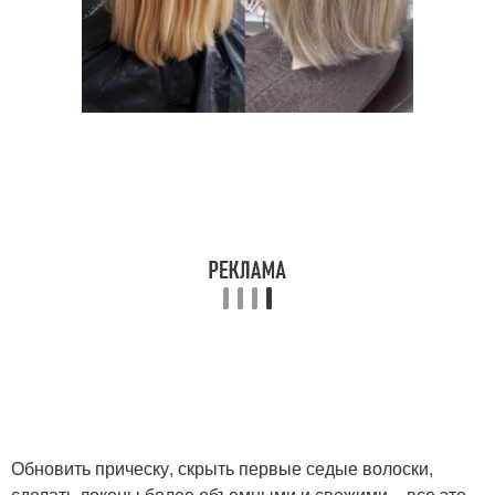
Обновить прическу, скрыть первые седые волоски,
сделать локоны более объемными и свежими – все это