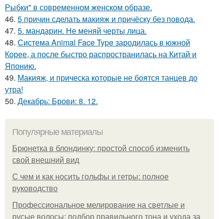
Рыбки" в современном женском образе.
46.
5 причин сделать макияж и причёску без повода.
47.
5. мандарин. Не меняй черты лица.
48.
Система Animal Face Type зародилась в южной
Корее, а после быстро распространилась на Китай и
Японию.
49.
Макияж, и прическа которые не боятся танцев до
утра!
50.
Декабрь: Брови: 8. 12.
Популярные материалы
Брюнетка в блондинку: простой способ изменить
свой внешний вид
С чем и как носить гольфы и гетры: полное
руководство
Профессиональное мелирование на светлые и
русые волосы: подбор правильного тона и ухода за