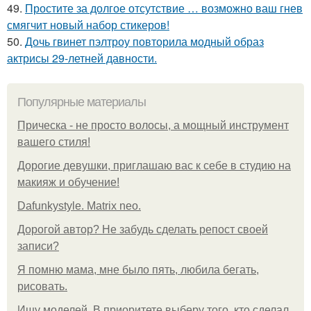
49.
Простите за долгое отсутствие … возможно ваш гнев
смягчит новый набор стикеров!
50.
Дочь гвинет пэлтроу повторила модный образ
актрисы 29-летней давности.
Популярные материалы
Прическа - не просто волосы, а мощный инструмент
вашего стиля!
Дорогие девушки, приглашаю вас к себе в студию на
макияж и обучение!
Dafunkystyle. Matrix neo.
Дорогой автор? Не забудь сделать репост своей
записи?
Я помню мама, мне было пять, любила бегать,
рисовать.
Ищу моделей. В приоритете выберу того, кто сделал