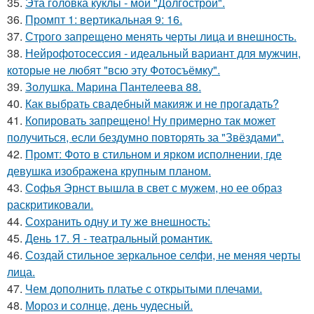
35.
Эта головка куклы - мой "Долгострой".
36.
Промпт 1: вертикальная 9: 16.
37.
Строго запрещено менять черты лица и внешность.
38.
Нейрофотосессия - идеальный вариант для мужчин,
которые не любят "всю эту Фотосъёмку".
39.
Золушка. Марина Пантелеева 88.
40.
Как выбрать свадебный макияж и не прогадать?
41.
Копировать запрещено! Ну примерно так может
получиться, если бездумно повторять за "Звёздами".
42.
Промт: Фото в стильном и ярком исполнении, где
девушка изображена крупным планом.
43.
Софья Эрнст вышла в свет с мужем, но ее образ
раскритиковали.
44.
Сохранить одну и ту же внешность:
45.
День 17. Я - театральный романтик.
46.
Создай стильное зеркальное селфи, не меняя черты
лица.
47.
Чем дополнить платье с открытыми плечами.
48.
Мороз и солнце, день чудесный.