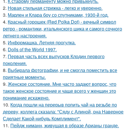
1.
К старому перманенту можно привыкнуть.
2.
Новая стильная стрижка - легко и уверенно.
3.
Марлен и Клара боу со спутниками, 1930-й год.
4.
Красный горошек (Red Polka Dot) - вечный символ
ретро - романтики, итальянского шика и самого сочного
летнего настроения.
5.
Информашка. Летняя прогулка.
6.
Dolls of the World 1997.
7.
Первая часть всех выпусков Клодин первого
поколения.
8.
Выбирала фотографии, и не смогла поместить все
приятные моменты.
9.
Женское состояние. Мне часто задают вопрос, что
такое женское состояние и чаще всего у женщин это
понимание искажено.
10.
Когда пошли на перерыв попить чай на резьбе по
дереву, коллега сказала: "Сяду с Алиной, она Наверное
Сделает Какой-нибудь Комплимент".
11.
Пейдж ниманн, живущая в образе Арианы гранде.