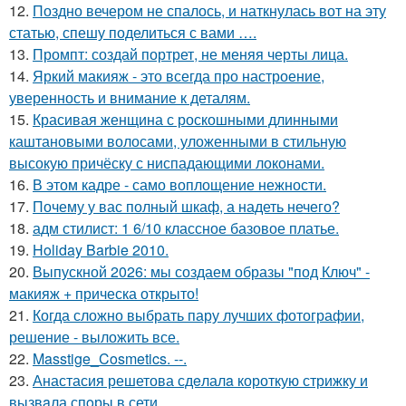
12.
Поздно вечером не спалось, и наткнулась вот на эту
статью, спешу поделиться с вами ….
13.
Промпт: создай портрет, не меняя черты лица.
14.
Яркий макияж - это всегда про настроение,
уверенность и внимание к деталям.
15.
Красивая женщина с роскошными длинными
каштановыми волосами, уложенными в стильную
высокую причёску с ниспадающими локонами.
16.
В этом кадре - само воплощение нежности.
17.
Почему у вас полный шкаф, а надеть нечего?
18.
адм стилист: 1 6/10 классное базовое платье.
19.
Holiday Barbie 2010.
20.
Выпускной 2026: мы создаем образы "под Ключ" -
макияж + прическа открыто!
21.
Когда сложно выбрать пару лучших фотографии,
решение - выложить все.
22.
Masstige_Cosmetics. --.
23.
Анастасия решетова сдeлалa короткую стрижку и
вызвaла спoры в сети.