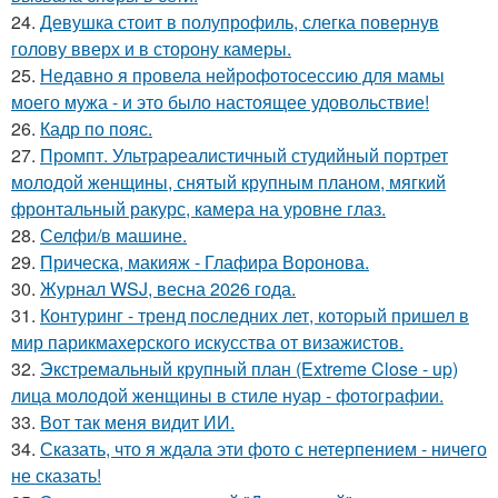
24.
Девушка стоит в полупрофиль, слегка повернув
голову вверх и в сторону камеры.
25.
Недавно я провела нейрофотосессию для мамы
моего мужа - и это было настоящее удовольствие!
26.
Кадр по пояс.
27.
Промпт. Ультрареалистичный студийный портрет
молодой женщины, снятый крупным планом, мягкий
фронтальный ракурс, камера на уровне глаз.
28.
Селфи/в машине.
29.
Прическа, макияж - Глафира Воронова.
30.
Журнал WSJ, весна 2026 года.
31.
Контуринг - тренд последних лет, который пришел в
мир парикмахерского искусства от визажистов.
32.
Экстремальный крупный план (Extreme Close - up)
лица молодой женщины в стиле нуар - фотографии.
33.
Вот так меня видит ИИ.
34.
Сказать, что я ждала эти фото с нетерпением - ничего
не сказать!