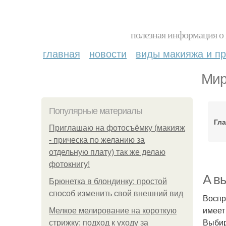
полезная информация о 
главная
новости
виды макияжа и пр
Мир
Популярные материалы
Гла
Приглашаю на фотосъёмку (макияж
- прическа по желанию за
отдельную плату) так же делаю
фотокнигу!
А вы
Брюнетка в блондинку: простой
способ изменить свой внешний вид
Воспр
имеет
Мелкое мелирование на короткую
Выбир
стрижку: подход к уходу за