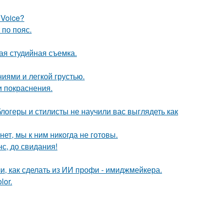
 Voice?
по пояс.
ая студийная съемка.
иями и легкой грустью.
и покраснения.
блогеры и стилисты не научили вас выглядеть как
ет, мы к ним никогда не готовы.
с, до свидания!
и, как сделать из ИИ профи - имиджмейкера.
lor.