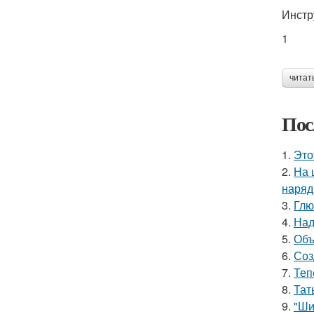
Инстр
1
читат
Пос
1.
Это
2.
На 
наряд
3.
Глю
4.
Над
5.
Объ
6.
Соз
7.
Теп
8.
Тат
9.
"Ши