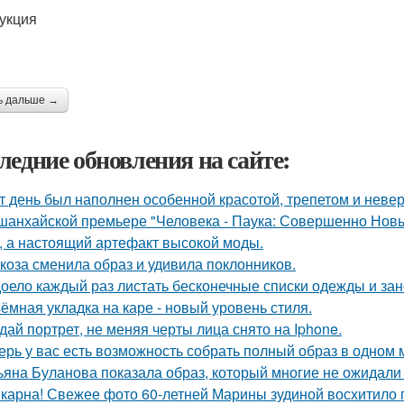
укция
ь дальше →
ледние обновления на сайте:
т день был наполнен особенной красотой, трепетом и неве
шанхайской премьере "Человека - Паука: Совершенно Новы
, а настоящий артефакт высокой моды.
коза сменила образ и удивила поклонников.
оело каждый раз листать бесконечные списки одежды и зан
ёмная укладка на каре - новый уровень стиля.
дай портрет, не меняя черты лица снято на Iphone.
ерь у вас есть возможность собрать полный образ в одном 
ьяна Буланова показала образ, который многие не ожидали 
карна! Свежее фото 60-летней Марины зудиной восхитило 