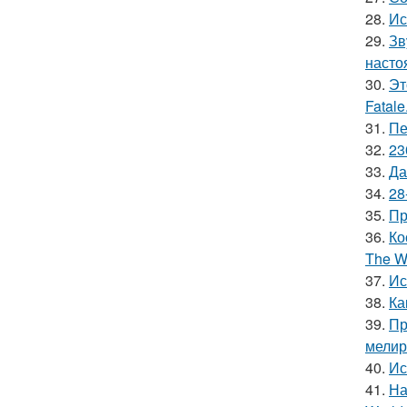
28.
Ис
29.
Зв
насто
30.
Эт
Fatale
31.
Пе
32.
23
33.
Да
34.
28
35.
Пр
36.
Ко
The Wi
37.
Ис
38.
Ка
39.
Пр
мелир
40.
Ис
41.
На