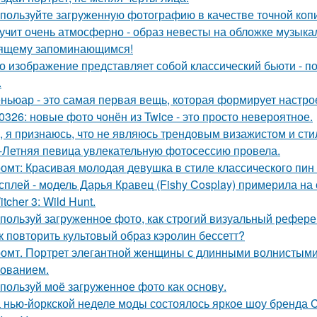
пользуйте загруженную фотографию в качестве точной копи
учит очень атмосферно - образ невесты на обложке музыка
ящему запоминающимся!
о изображение представляет собой классический бьюти - 
.
ньюар - это самая первая вещь, которая формирует настрое
0326: новые фото чонён из Twice - это просто невероятное.
, я признаюсь, что не являюсь трендовым визажистом и сти
-Летняя певица увлекательную фотосессию провела.
омт: Красивая молодая девушка в стиле классического пин -а
сплей - модель Дарья Кравец (Fishy Cosplay) примерила на
tcher 3: Wild Hunt.
пользуй загруженное фото, как строгий визуальный рефере
к повторить культовый образ кэролин бессетт?
омт. Портрет элегантной женщины с длинными волнистыми 
ованием.
пользуй моё загруженное фото как основу.
 нью-йоркской неделе моды состоялось яркое шоу бренда Co