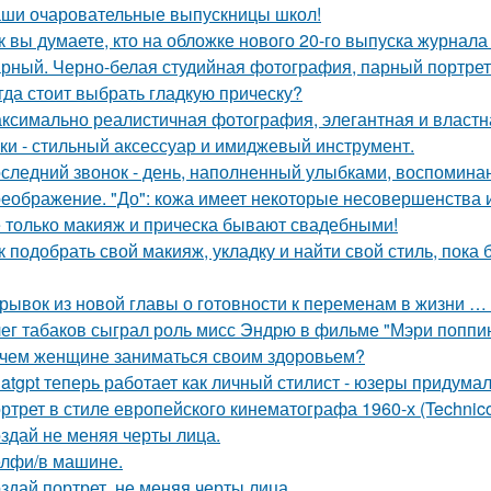
ши очаровательные выпускницы школ!
к вы думаете, кто на обложке нового 20-го выпуска журнала
рный. Черно-белая студийная фотография, парный портрет 
гда стоит выбрать гладкую прическу?
ксимально реалистичная фотография, элегантная и властн
ки - стильный аксессуар и имиджевый инструмент.
следний звонок - день, наполненный улыбками, воспоминан
еображение. "До": кожа имеет некоторые несовершенства 
 только макияж и прическа бывают свадебными!
к подобрать свой макияж, укладку и найти свой стиль, пока 
рывок из новой главы о готовности к переменам в жизни … н
ег табаков сыграл роль мисс Эндрю в фильме "Мэри поппин
чем женщине заниматься своим здоровьем?
atgpt теперь работает как личный стилист - юзеры придумал
ртрет в стиле европейского кинематографа 1960-х (Technico
здай не меняя черты лица.
лфи/в машине.
здай портрет, не меняя черты лица.