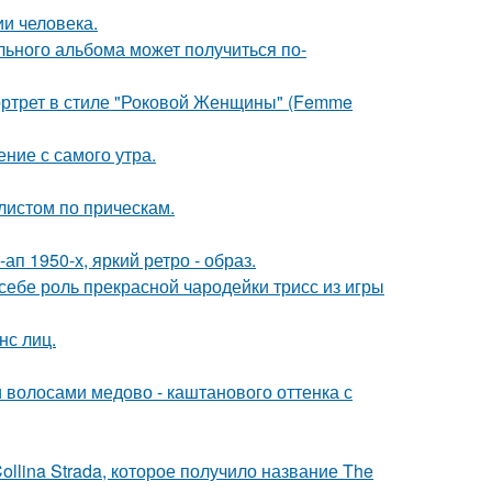
и человека.
льного альбома может получиться по-
портрет в стиле "Роковой Женщины" (Femme
ние с самого утра.
листом по прическам.
п 1950-х, яркий ретро - образ.
 себе роль прекрасной чародейки трисс из игры
нс лиц.
волосами медово - каштанового оттенка с
llina Strada, которое получило название The