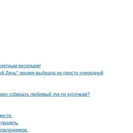
роятным весельем!
й День" зендея выбрала не просто очередной
ово собирать любимый лук по кусочкам?
месте.
увидеть.
поклонников.