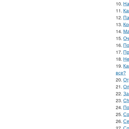
10.
На
11.
Ка
12.
Па
13.
Ко
14.
Ма
15.
Оч
16.
По
17.
Пр
18.
He
19.
Ка
все?
20.
От
21.
Ол
22.
За
23.
Ch
24.
По
25.
Со
26.
Се
27.
Со