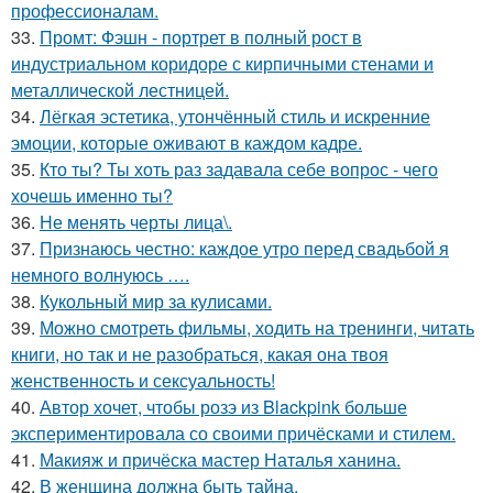
профессионалам.
33.
Промт: Фэшн - портрет в полный рост в
индустриальном коридоре с кирпичными стенами и
металлической лестницей.
34.
Лёгкая эстетика, утончённый стиль и искренние
эмоции, которые оживают в каждом кадре.
35.
Кто ты? Ты хоть раз задавала себе вопрос - чего
хочешь именно ты?
36.
Не менять черты лица\.
37.
Признаюсь честно: каждое утро перед свадьбой я
немного волнуюсь ….
38.
Кукольный мир за кулисами.
39.
Можно смотреть фильмы, ходить на тренинги, читать
книги, но так и не разобраться, какая она твоя
женственность и сексуальность!
40.
Автор хочет, чтобы розэ из Blackpink больше
экспериментировала со своими причёсками и стилем.
41.
Макияж и причёска мастер Наталья ханина.
42.
В женщина должна быть тайна.