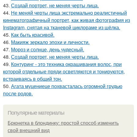
43.
Создай портрет, не меняя черты лица.
44.
Не меняй черты лица экстремально реалистичный
кинематографичный портрет, как живая фотография из
Instagram, снятая на тканевой циклораме из шёлка.
45.
Как быть красивой.
46.
Макияж зеркало эпохи и личности.
47.
Мороз и солнце, день чудесный.
48.
Создай портрет, не меняя черты лица.
49.
Контуринг - это техника окрашивания волос, при
которой отдельные пряди осветляются и тонируются,
встраиваясь в общий тон.
50.
Агата муцениеце похвасталась огромной грудью
после родов.
Популярные материалы
Брюнетка в блондинку: простой способ изменить
свой внешний вид