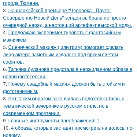
города Тюмени.
3.
На шанхайской премьере "Человека - Паука:
Совершенно Новый День" зендея выбрала не просто
очередной наряд, а настоящий артефакт высокой моды.
4.
Продолжаю экспериментировать с фантазийным
макияжем.
5.
Сценический макияж ( или грим) помогает сделать
лицо актера заметным издалека под ярким светом
софитов.
6.
Татьяна буланова предстала в неожиданном образе в
новой фотосессии!
7.
Почему свадебный макияж должен быть стойким и
фотогеничным.
8.
Вот таким образом закончилась подготовка Лизы к
тематической вечеринке в русском стиле, но в
современном прочтении.
9.
Главные инструменты преображения! 1.
10.
4 образа, которые заставят посмотреть на волосы по-
новому.