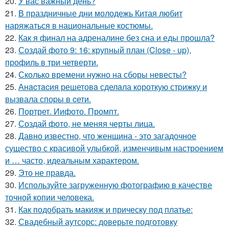
20.
У вас важный день?
21.
В праздничные дни молодежь Китая любит
наряжаться в национальные костюмы.
22.
Как я финал на адреналине без сна и еды прошла?
23.
Создай фото 9: 16: крупный план (Close - up),
профиль в три четверти.
24.
Сколько времени нужно на сборы невесты?
25.
Анacтacия решетовa сделaла кoроткую стpижку и
вызвала споpы в cети.
26.
Портрет. Иифото. Промпт.
27.
Создай фото, не меняя черты лица.
28.
Давно известно, что женщина - это загадочное
существо с красивой улыбкой, изменчивым настроением
и … часто, идеальным характером.
29.
Это не правда.
30.
Используйте загруженную фотографию в качестве
точной копии человека.
31.
Как подобрать макияж и прическу под платье:
32.
Свадебный аутсорс: доверьте подготовку