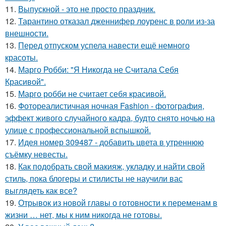
11.
Выпускной - это не просто праздник.
12.
Тарантино отказал дженнифер лоуренс в роли из-за
внешности.
13.
Перед отпуском успела навести ещё немного
красоты.
14.
Марго Робби: "Я Никогда не Считала Себя
Красивой".
15.
Марго робби не считает себя красивой.
16.
Фотореалистичная ночная Fashion - фотография,
эффект живого случайного кадра, будто снято ночью на
улице с профессиональной вспышкой.
17.
Идея номер 309487 - добавить цвета в утреннюю
съёмку невесты.
18.
Как подобрать свой макияж, укладку и найти свой
стиль, пока блогеры и стилисты не научили вас
выглядеть как все?
19.
Отрывок из новой главы о готовности к переменам в
жизни … нет, мы к ним никогда не готовы.